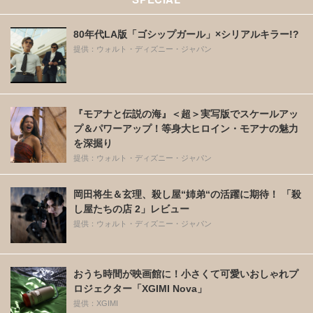
80年代LA版「ゴシップガール」×シリアルキラー!?
提供：ウォルト・ディズニー・ジャパン
『モアナと伝説の海』＜超＞実写版でスケールアッ
プ＆パワーアップ！等身大ヒロイン・モアナの魅力
を深掘り
提供：ウォルト・ディズニー・ジャパン
岡田将生＆玄理、殺し屋“姉弟“の活躍に期待！ 「殺
し屋たちの店 2」レビュー
提供：ウォルト・ディズニー・ジャパン
おうち時間が映画館に！小さくて可愛いおしゃれプ
ロジェクター「XGIMI Nova」
提供：XGIMI