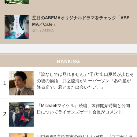
注目のABEMAオリジナルドラマをチェック「ABE
MA／Cafe」
提供：ABEMA
RANKING
「涙なしでは見れません」“千代”出口夏希が歩むそ
の後の物語、井之脇海がキーパーソン『あの星が
降る丘で、君とまた出会いたい。』
『Michael/マイケル』続編、製作開始時期と公開
日についてライオンズゲート会長がコメント
川口春奈&高杉真宙の愛おしい日常...『ママがもう