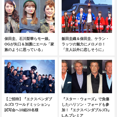
保田圭、石川梨華らモー娘。
飯田圭織＆保田圭、ケラン・
OGが矢口＆加護にエール「家
ラッツの魅力にメロメロ！
族のように思っている」
「主人以外に恋しそうに」
【ご招待】『エクスペンダブ
『スター・ウォーズ』で負傷
ルズ3 ワールドミッション』
したハリソン・フォードも参
試写会へ10組20名様
加！『エクスペンダブルズ3』
L.A.プレミア