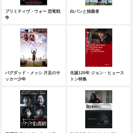
プリミティヴ・ウォー 恐竜戦
白パンと独裁者
争
バグダッド・メッシ 片足のサ
生誕120年 ジョン・ヒュース
ッカー少年
トン特集