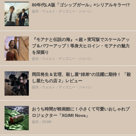
80年代LA版「ゴシップガール」×シリアルキラー!?
提供：ウォルト・ディズニー・ジャパン
『モアナと伝説の海』＜超＞実写版でスケールアッ
プ＆パワーアップ！等身大ヒロイン・モアナの魅力
を深掘り
提供：ウォルト・ディズニー・ジャパン
岡田将生＆玄理、殺し屋“姉弟“の活躍に期待！ 「殺
し屋たちの店 2」レビュー
提供：ウォルト・ディズニー・ジャパン
おうち時間が映画館に！小さくて可愛いおしゃれプ
ロジェクター「XGIMI Nova」
提供：XGIMI