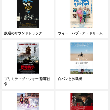
叛逆のサウンドトラック
ウィー・ハブ・ア・ドリーム
プリミティヴ・ウォー 恐竜戦
白パンと独裁者
争