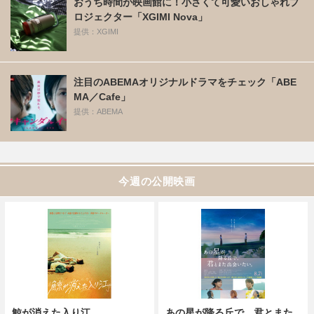
おうち時間が映画館に！小さくて可愛いおしゃれプ
ロジェクター「XGIMI Nova」
提供：XGIMI
注目のABEMAオリジナルドラマをチェック「ABE
MA／Cafe」
提供：ABEMA
今週の公開映画
鯨が消えた入り江
あの星が降る丘で、君とまた