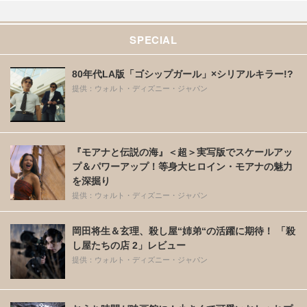
SPECIAL
80年代LA版「ゴシップガール」×シリアルキラー!?
提供：ウォルト・ディズニー・ジャパン
『モアナと伝説の海』＜超＞実写版でスケールアッ
プ＆パワーアップ！等身大ヒロイン・モアナの魅力
を深掘り
提供：ウォルト・ディズニー・ジャパン
岡田将生＆玄理、殺し屋“姉弟“の活躍に期待！ 「殺
し屋たちの店 2」レビュー
提供：ウォルト・ディズニー・ジャパン