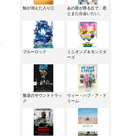
鯨が消えた入り江
あの星が降る丘で、君
とまた出会いたい。
ブルーロック
ミニオンズ＆モンスタ
ーズ
叛逆のサウンドトラッ
ウィー・ハブ・ア・ド
ク
リーム