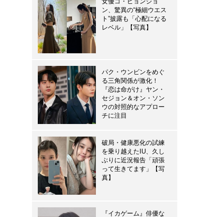
女優コ・ヒョンジョ
ン、驚異の“極細ウエス
ト”披露も「心配になる
レベル」【写真】
パク・ウンビンをめぐ
る三角関係が激化！
『恋は命がけ』ヤン・
セジョン＆オン・ソン
ウの対照的なアプロー
チに注目
破局・健康悪化の試練
を乗り越えたIU、久し
ぶりに近況報告「頑張
って生きてます」【写
真】
『イカゲーム』俳優な