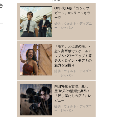
恋
80年代LA版「ゴシップ
ガール」×シリアルキラ
ー!?
提供：ウォルト・ディズニ
ー・ジャパン
『モアナと伝説の海』＜
超＞実写版でスケールア
ップ＆パワーアップ！等
身大ヒロイン・モアナの
魅力を深掘り
提供：ウォルト・ディズニ
ー・ジャパン
岡田将生＆玄理、殺し
屋“姉弟“の活躍に期待！
「殺し屋たちの店 2」レ
ビュー
提供：ウォルト・ディズニ
ー・ジャパン