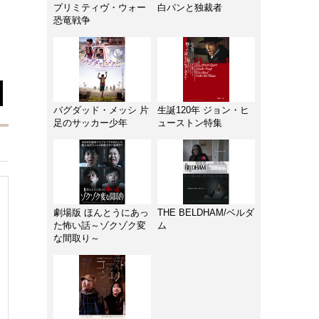
プリミティヴ・ウォー
白パンと独裁者
恐竜戦争
バグダッド・メッシ 片
生誕120年 ジョン・ヒ
足のサッカー少年
ューストン特集
劇場版 ほんとうにあっ
THE BELDHAM/ベルダ
た怖い話～ゾクゾク変
ム
な間取り～