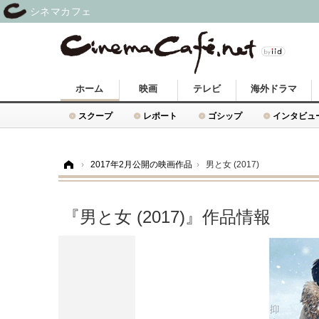
シネマカフェ
ホーム
映画
テレビ
海外ドラマ
スクープ
レポート
ゴシップ
インタビュ
ホーム
›
2017年2月公開の映画作品
›
男と女 (2017)
『男と女 (2017)』作品情報