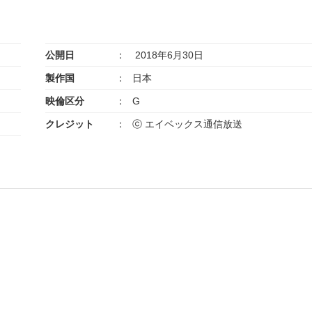
公開日
2018年6月30日
製作国
日本
映倫区分
G
クレジット
ⓒ エイベックス通信放送