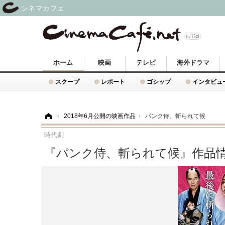
シネマカフェ
ホーム
映画
テレビ
海外ドラマ
スクープ
レポート
ゴシップ
インタビュ
ホーム
›
2018年6月公開の映画作品
›
パンク侍、斬られて候
時代劇
『パンク侍、斬られて候』作品