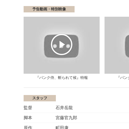
予告動画・特別映像
『パンク侍、斬られて候』特報
『パン
スタッフ
監督
石井岳龍
脚本
宮藤官九郎
原作
町田康