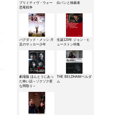
プリミティヴ・ウォー
白パンと独裁者
恐竜戦争
バグダッド・メッシ 片
生誕120年 ジョン・ヒ
足のサッカー少年
ューストン特集
劇場版 ほんとうにあっ
THE BELDHAM/ベルダ
た怖い話～ゾクゾク変
ム
な間取り～