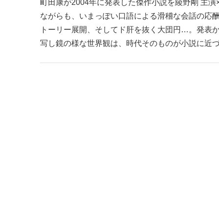
町田康が2004年に発表した傑作小説を綾野剛 主演
ながらも、いまっぽい口語による滑稽な会話の応
トーリー展開、そしてド肝を抜く大団円…。発表
写し鏡の様な世界観は、時代そのものが小説に近