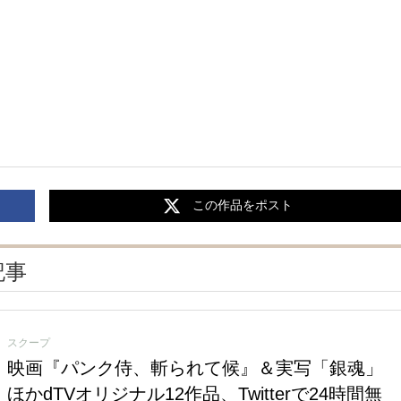
この作品をポスト
記事
スクープ
映画『パンク侍、斬られて候』＆実写「銀魂」
ほかdTVオリジナル12作品、Twitterで24時間無