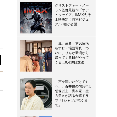
クリストファー・ノー
ラン監督最新作『オデ
ュッセイア』IMAX先行
上映決定！特別ビジュ
アル3種が公開
「風、薫る」第96回あ
らすじ・場面写真 つ
いに、りんが新潟から
帰ってくる日がやって
くる…8月10日放送
「声を聞いただけでも
う…」蒼井優の“咲子”は
想像以上 脚本家・生
方美久が語る金曜ドラ
マ「Tシャツが乾くま
で」