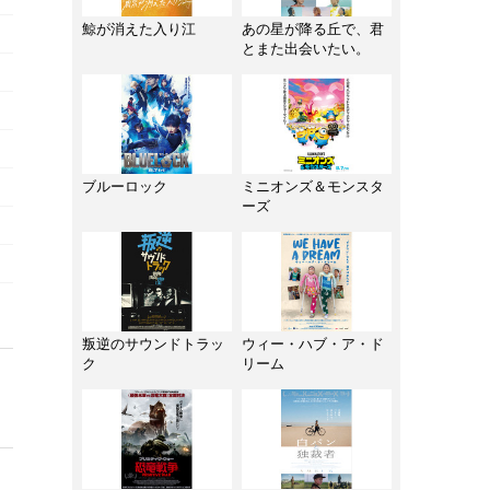
鯨が消えた入り江
あの星が降る丘で、君
とまた出会いたい。
ブルーロック
ミニオンズ＆モンスタ
ーズ
叛逆のサウンドトラッ
ウィー・ハブ・ア・ド
ク
リーム