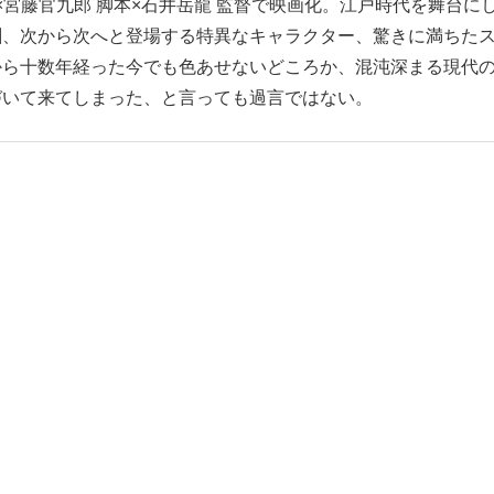
×宮藤官九郎 脚本×石井岳龍 監督で映画化。江戸時代を舞台に
酬、次から次へと登場する特異なキャラクター、驚きに満ちた
から十数年経った今でも色あせないどころか、混沌深まる現代
づいて来てしまった、と言っても過言ではない。