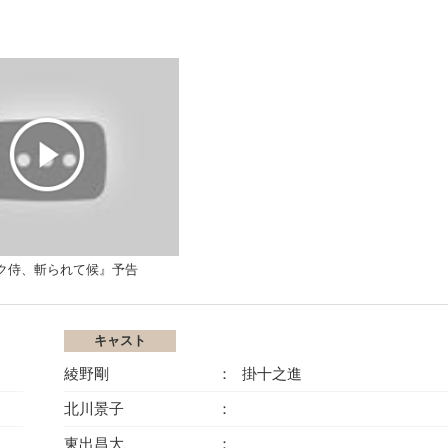
ク侍、斬られて候』予告
キャスト
綾野剛
掛十之進
北川景子
東出昌大