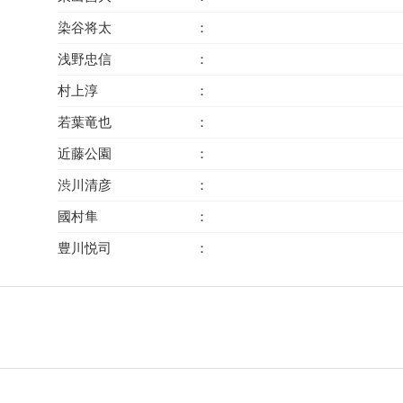
染谷将太
浅野忠信
村上淳
若葉竜也
近藤公園
渋川清彦
國村隼
豊川悦司