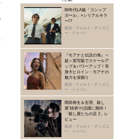
し
80年代LA版「ゴシップ
ス
ガール」×シリアルキラ
の
ー!?
提供：ウォルト・ディズニ
ー・ジャパン
『モアナと伝説の海』＜
超＞実写版でスケールア
ップ＆パワーアップ！等
身大ヒロイン・モアナの
魅力を深掘り
提供：ウォルト・ディズニ
ー・ジャパン
岡田将生＆玄理、殺し
屋“姉弟“の活躍に期待！
「殺し屋たちの店 2」レ
ビュー
提供：ウォルト・ディズニ
ー・ジャパン