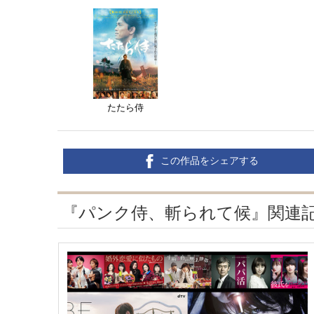
たたら侍
この作品をシェアする
『パンク侍、斬られて候』関連