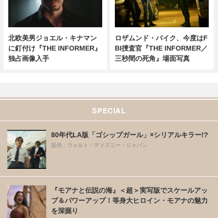
北欧美男ジョエル・キナマン
ロザムンド・パイク、今度はF
に釘付け『THE INFORMER』
BI捜査官『THE INFORMER／
独占画像入手
三秒間の死角』場面写真
SPECIAL
80年代LA版「ゴシップガール」×シリアルキラー!?
提供：ウォルト・ディズニー・ジャパン
『モアナと伝説の海』＜超＞実写版でスケールアッ
プ＆パワーアップ！等身大ヒロイン・モアナの魅力
を深掘り