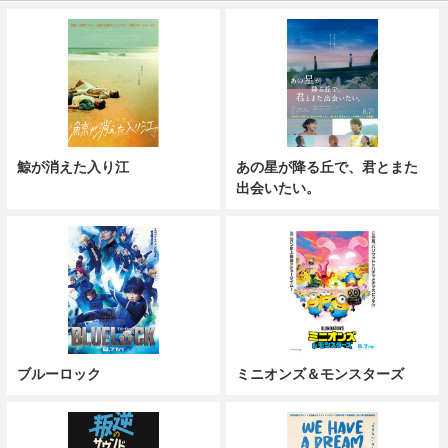
鯨が消えた入り江
あの星が降る丘で、君とまた
出会いたい。
ブルーロック
ミニオンズ＆モンスターズ