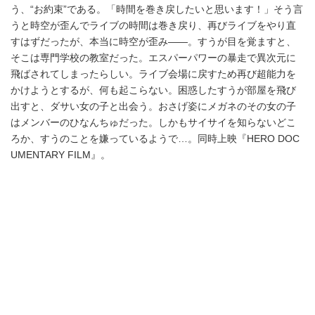
う、“お約束”である。「時間を巻き戻したいと思います！」そう言
うと時空が歪んでライブの時間は巻き戻り、再びライブをやり直
すはずだったが、本当に時空が歪み――。すうが目を覚ますと、
そこは専門学校の教室だった。エスパーパワーの暴走で異次元に
飛ばされてしまったらしい。ライブ会場に戻すため再び超能力を
かけようとするが、何も起こらない。困惑したすうが部屋を飛び
出すと、ダサい女の子と出会う。おさげ姿にメガネのその女の子
はメンバーのひなんちゅだった。しかもサイサイを知らないどこ
ろか、すうのことを嫌っているようで…。同時上映『HERO DOC
UMENTARY FILM』。