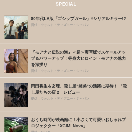
SPECIAL
80年代LA版「ゴシップガール」×シリアルキラー!?
提供：ウォルト・ディズニー・ジャパン
『モアナと伝説の海』＜超＞実写版でスケールアッ
プ＆パワーアップ！等身大ヒロイン・モアナの魅力
を深掘り
提供：ウォルト・ディズニー・ジャパン
岡田将生＆玄理、殺し屋“姉弟“の活躍に期待！ 「殺
し屋たちの店 2」レビュー
提供：ウォルト・ディズニー・ジャパン
おうち時間が映画館に！小さくて可愛いおしゃれプ
ロジェクター「XGIMI Nova」