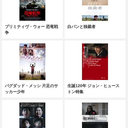
プリミティヴ・ウォー 恐竜戦
白パンと独裁者
争
バグダッド・メッシ 片足のサ
生誕120年 ジョン・ヒュース
ッカー少年
トン特集