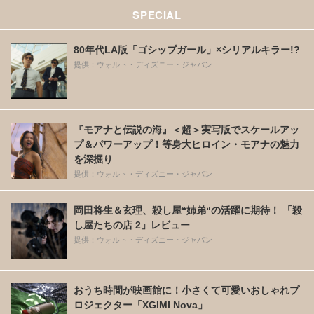
SPECIAL
80年代LA版「ゴシップガール」×シリアルキラー!?
提供：ウォルト・ディズニー・ジャパン
『モアナと伝説の海』＜超＞実写版でスケールアッ
プ＆パワーアップ！等身大ヒロイン・モアナの魅力
を深掘り
提供：ウォルト・ディズニー・ジャパン
岡田将生＆玄理、殺し屋“姉弟“の活躍に期待！ 「殺
し屋たちの店 2」レビュー
提供：ウォルト・ディズニー・ジャパン
おうち時間が映画館に！小さくて可愛いおしゃれプ
ロジェクター「XGIMI Nova」