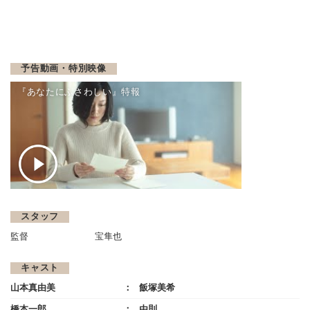
予告動画・特別映像
『あなたにふさわしい』特報
スタッフ
監督
宝隼也
キャスト
山本真由美
飯塚美希
橋本一郎
由則