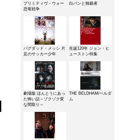
プリミティヴ・ウォー
白パンと独裁者
恐竜戦争
バグダッド・メッシ 片
生誕120年 ジョン・ヒ
足のサッカー少年
ューストン特集
劇場版 ほんとうにあっ
THE BELDHAM/ベルダ
た怖い話～ゾクゾク変
ム
な間取り～