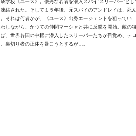
成学校《ユース》。優秀な若者を潜入スパイ“スリーパー”とし
り凍結された。そして１５年後、元スパイのアンドレイは、死
る。それは何者かが、《ユース》出身エージェントを狙ってい
かわしながら、かつての仲間マーシャと共に反撃を開始。敵の
えば、世界各国の中枢に潜入したスリーパーたちが目覚め、テ
め、裏切り者の正体を暴こうとするが…。