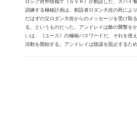
ロシア対外情報庁《ＳＶＲ》が創設した、スパイ養
訓練する極秘計画は、創設者ロダン大佐の死によ
だはずの父ロダン大佐からのメッセージを受け取
る、というものだった。アンドレイは敵の襲撃を
いは、《ユース》の極秘パスワードだ。それを使
活動を開始する。アンドレイは陰謀を阻止するた