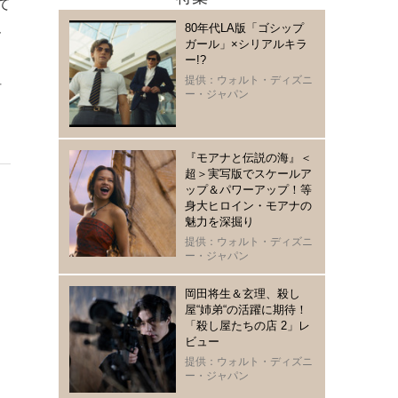
て
80年代LA版「ゴシップ
ん
ガール」×シリアルキラ
ー!?
狙
提供：ウォルト・ディズニ
ー・ジャパン
ロ
『モアナと伝説の海』＜
超＞実写版でスケールア
ップ＆パワーアップ！等
身大ヒロイン・モアナの
魅力を深掘り
提供：ウォルト・ディズニ
ー・ジャパン
岡田将生＆玄理、殺し
屋“姉弟“の活躍に期待！
「殺し屋たちの店 2」レ
ビュー
提供：ウォルト・ディズニ
ー・ジャパン