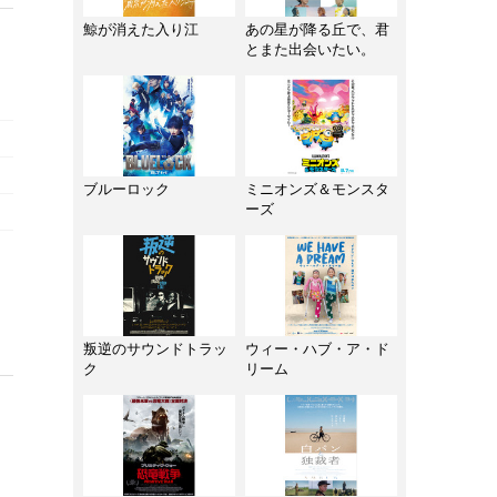
鯨が消えた入り江
あの星が降る丘で、君
とまた出会いたい。
ブルーロック
ミニオンズ＆モンスタ
ーズ
叛逆のサウンドトラッ
ウィー・ハブ・ア・ド
ク
リーム