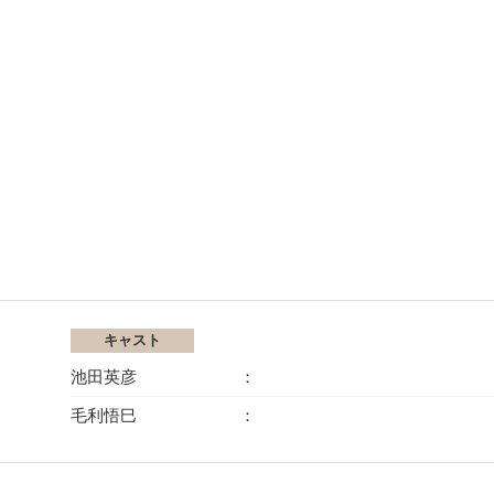
キャスト
池田英彦
毛利悟巳