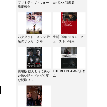
プリミティヴ・ウォー
白パンと独裁者
恐竜戦争
バグダッド・メッシ 片
生誕120年 ジョン・ヒ
足のサッカー少年
ューストン特集
劇場版 ほんとうにあっ
THE BELDHAM/ベルダ
た怖い話～ゾクゾク変
ム
な間取り～