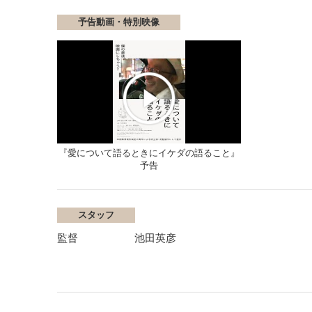
予告動画・特別映像
『愛について語るときにイケダの語ること』
予告
スタッフ
監督
池田英彦