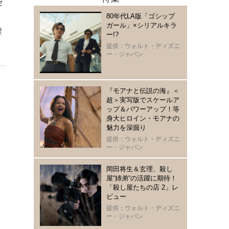
セ
。
80年代LA版「ゴシップ
ガール」×シリアルキラ
虚
ー!?
提供：ウォルト・ディズニ
ー・ジャパン
『モアナと伝説の海』＜
超＞実写版でスケールア
ップ＆パワーアップ！等
身大ヒロイン・モアナの
魅力を深掘り
提供：ウォルト・ディズニ
ー・ジャパン
岡田将生＆玄理、殺し
屋“姉弟“の活躍に期待！
「殺し屋たちの店 2」レ
ビュー
提供：ウォルト・ディズニ
ー・ジャパン