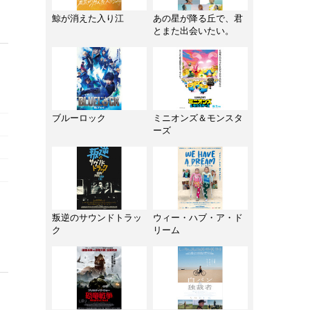
鯨が消えた入り江
あの星が降る丘で、君
とまた出会いたい。
ブルーロック
ミニオンズ＆モンスタ
ーズ
叛逆のサウンドトラッ
ウィー・ハブ・ア・ド
ク
リーム