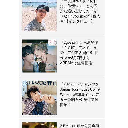
「一度崩れて吹っ切れ
た」俳優ジス、どん底
から這い上がったフィ
リピンでの“第2の俳優人
生”【インタビュー】
「2gether」から新登場
「２５時、赤坂で」ま
で、アジア各国のBLド
ラマが8月7日より
ABEMAで無料配信
「2026 チ・チャンウク
Japan Tour ~Just Come
With~」詳細決定！ポス
ター公開＆FC先行受付
開始！
2度の白血病から完全復