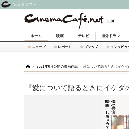
シネマカフェ
ホーム
映画
テレビ
海外ドラマ
スクープ
レポート
ゴシップ
インタビュ
ホーム
›
2021年6月公開の映画作品
›
愛について語るときにイケダ
『愛について語るときにイケダ