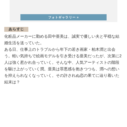
あらすじ
化粧品メーカーに勤める田中亜美は、誠実で優しい夫と平穏な結
婚生活を送っていた。
ある日、仕事上のトラブルから年下の若き画家・柏木潤と出会
う。軽い気持ちで絵画モデルを引き受ける亜美だったが、次第に2
人は強く惹かれ合っていく。そんな中、人気アーティストの階段
を駆け上がっていく潤。亜美は罪悪感を抱きつつも、潤への想い
を抑えられなくなっていく。その許されぬ恋の果てに辿り着いた
結末は？