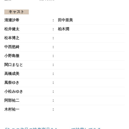
キャスト
清瀬汐希
田中亜美
松井健太
柏木潤
松本博之
中西悠綺
小野島徹
関口まなと
高橋成美
風祭ゆき
小松みゆき
阿部祐二
木村祐一