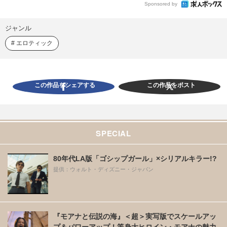
Sponsored by
ジャンル
エロティック
この作品をシェアする
この作品をポスト
SPECIAL
80年代LA版「ゴシップガール」×シリアルキラー!?
提供：ウォルト・ディズニー・ジャパン
『モアナと伝説の海』＜超＞実写版でスケールアッ
プ＆パワーアップ！等身大ヒロイン・モアナの魅力