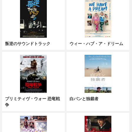
叛逆のサウンドトラック
ウィー・ハブ・ア・ドリーム
プリミティヴ・ウォー 恐竜戦
白パンと独裁者
争