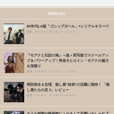
SPECIAL
80年代LA版「ゴシップガール」×シリアルキラー!?
提供：ウォルト・ディズニー・ジャパン
『モアナと伝説の海』＜超＞実写版でスケールアッ
プ＆パワーアップ！等身大ヒロイン・モアナの魅力
を深掘り
提供：ウォルト・ディズニー・ジャパン
岡田将生＆玄理、殺し屋“姉弟“の活躍に期待！ 「殺
し屋たちの店 2」レビュー
提供：ウォルト・ディズニー・ジャパン
おうち時間が映画館に！小さくて可愛いおしゃれプ