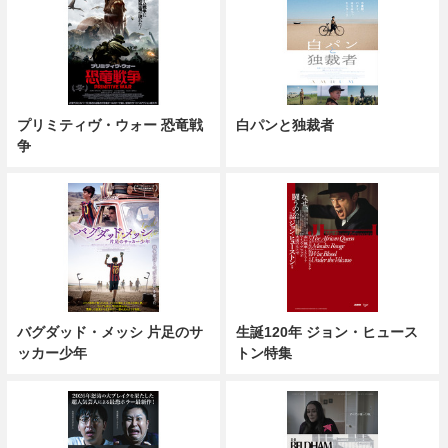
プリミティヴ・ウォー 恐竜戦
白パンと独裁者
争
バグダッド・メッシ 片足のサ
生誕120年 ジョン・ヒュース
ッカー少年
トン特集