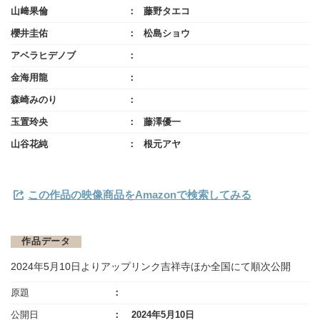
山﨑果倫
藤野タエコ
櫻井圭佑
松島ショウ
アベラヒデノブ
金海用龍
森崎みのり
⽟置玲央
藤澤優一
山谷花純
根元アヤ
この作品の映像商品をAmazonで検索してみる
作品データ
2024年5月10日よりアップリンク吉祥寺ほか全国にて順次公開
原題
公開日
2024年5月10日