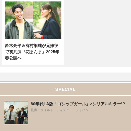
鈴木亮平＆有村架純が兄妹役
で初共演『花まんま』2025年
春公開へ
SPECIAL
80年代LA版「ゴシップガール」×シリアルキラー!?
提供：ウォルト・ディズニー・ジャパン