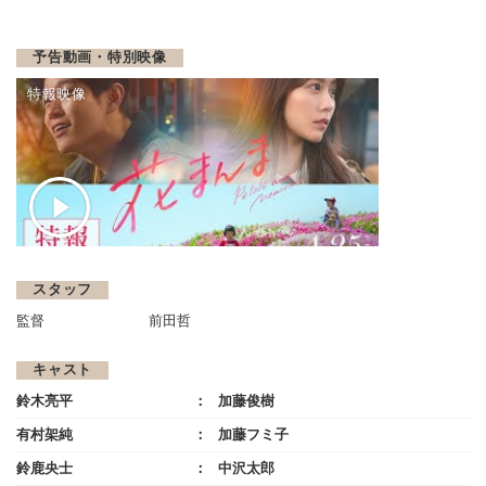
予告動画・特別映像
特報映像
スタッフ
監督
前田哲
キャスト
鈴木亮平
加藤俊樹
有村架純
加藤フミ子
鈴鹿央士
中沢太郎