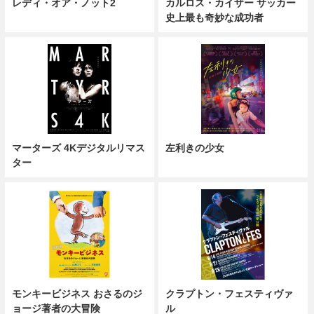
レディ・オア・ノット2
カルロス・カイザー サッカー
史上最も奇妙な成功者
マーターズ 4Kデジタルリマス
左利きの少女
ター
モンキービジネス おさるのジ
クラプトン・フェスティヴァ
ョージ著者の大冒険
ル