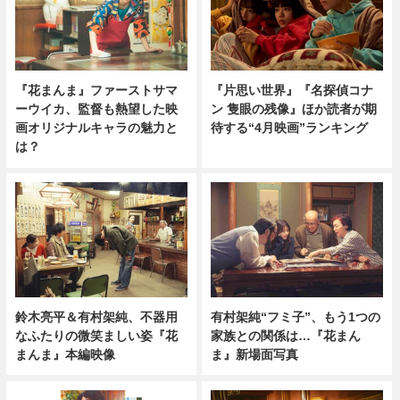
『花まんま』ファーストサマ
『片思い世界』『名探偵コナ
ーウイカ、監督も熱望した映
ン 隻眼の残像』ほか読者が期
画オリジナルキャラの魅力と
待する“4月映画”ランキング
は？
鈴木亮平＆有村架純、不器用
有村架純“フミ子”、もう1つの
なふたりの微笑ましい姿『花
家族との関係は…『花まん
まんま』本編映像
ま』新場面写真