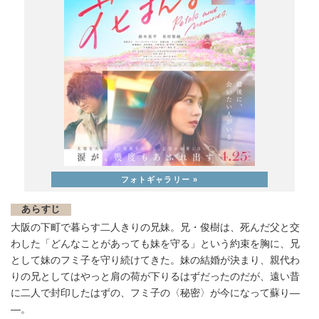
あらすじ
大阪の下町で暮らす二人きりの兄妹。兄・俊樹は、死んだ父と交
わした「どんなことがあっても妹を守る」という約束を胸に、兄
として妹のフミ子を守り続けてきた。妹の結婚が決まり、親代わ
りの兄としてはやっと肩の荷が下りるはずだったのだが、遠い昔
に二人で封印したはずの、フミ子の〈秘密〉が今になって蘇り―
―。