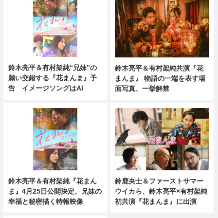
鈴木亮平＆有村架純“兄妹”の
鈴木亮平＆有村架純共演『花
願い交錯する『花まんま』予
まんま』 物語の一端を表す場
告 イメージソングはAI
面写真、一挙解禁
鈴木亮平＆有村架純『花まん
鈴鹿央士＆ファーストサマー
ま』4月25日公開決定、兄妹の
ウイカら、鈴木亮平×有村架純
幸福と秘密描く特報映像
初共演『花まんま』に出演