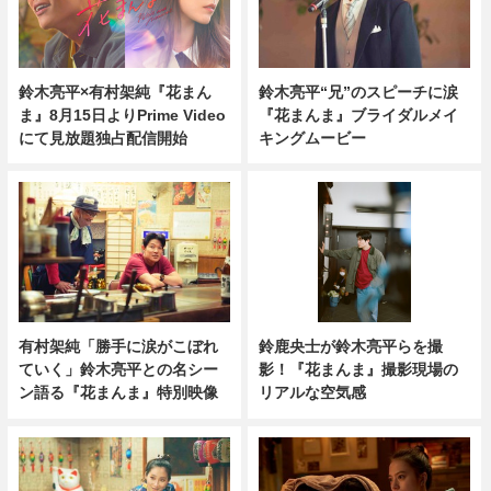
鈴木亮平×有村架純『花まん
鈴木亮平“兄”のスピーチに涙
ま』8月15日よりPrime Video
『花まんま』ブライダルメイ
にて見放題独占配信開始
キングムービー
有村架純「勝手に涙がこぼれ
鈴鹿央士が鈴木亮平らを撮
ていく」鈴木亮平との名シー
影！『花まんま』撮影現場の
ン語る『花まんま』特別映像
リアルな空気感