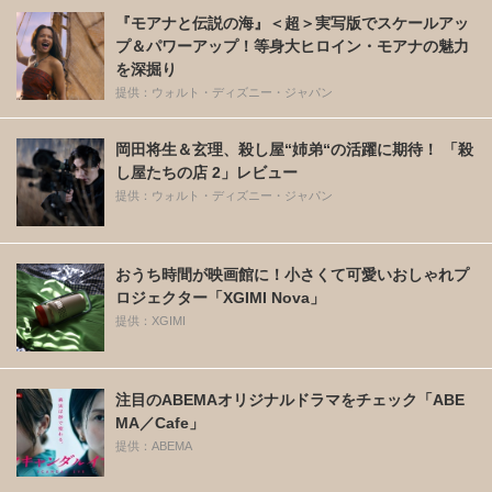
『モアナと伝説の海』＜超＞実写版でスケールアッ
プ＆パワーアップ！等身大ヒロイン・モアナの魅力
を深掘り
提供：ウォルト・ディズニー・ジャパン
岡田将生＆玄理、殺し屋“姉弟“の活躍に期待！ 「殺
し屋たちの店 2」レビュー
提供：ウォルト・ディズニー・ジャパン
おうち時間が映画館に！小さくて可愛いおしゃれプ
ロジェクター「XGIMI Nova」
提供：XGIMI
注目のABEMAオリジナルドラマをチェック「ABE
MA／Cafe」
提供：ABEMA