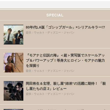
SPECIAL
80年代LA版「ゴシップガール」×シリアルキラー!?
提供：ウォルト・ディズニー・ジャパン
『モアナと伝説の海』＜超＞実写版でスケールアッ
プ＆パワーアップ！等身大ヒロイン・モアナの魅力
を深掘り
提供：ウォルト・ディズニー・ジャパン
岡田将生＆玄理、殺し屋“姉弟“の活躍に期待！ 「殺
し屋たちの店 2」レビュー
提供：ウォルト・ディズニー・ジャパン