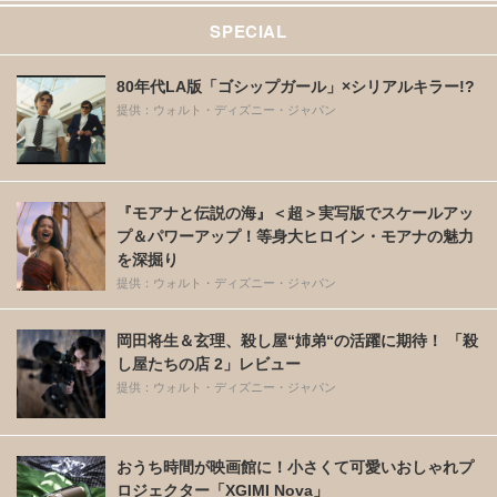
SPECIAL
80年代LA版「ゴシップガール」×シリアルキラー!?
提供：ウォルト・ディズニー・ジャパン
『モアナと伝説の海』＜超＞実写版でスケールアッ
プ＆パワーアップ！等身大ヒロイン・モアナの魅力
を深掘り
提供：ウォルト・ディズニー・ジャパン
岡田将生＆玄理、殺し屋“姉弟“の活躍に期待！ 「殺
し屋たちの店 2」レビュー
提供：ウォルト・ディズニー・ジャパン
おうち時間が映画館に！小さくて可愛いおしゃれプ
ロジェクター「XGIMI Nova」