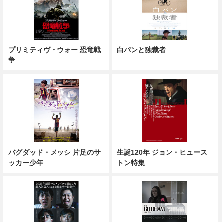
プリミティヴ・ウォー 恐竜戦
白パンと独裁者
争
バグダッド・メッシ 片足のサ
生誕120年 ジョン・ヒュース
ッカー少年
トン特集