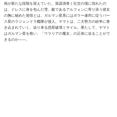
画が新たな段階を迎えていた。策謀渦巻く社交の場に現れたの
は、ドレスに身を包んだ雪。敵であるアルフォンに寄り添う彼女
の胸に秘めた覚悟とは。ガルマン星系にはボラー連邦に従うバー
ス星のラジェンドラ艦隊が侵入。ヤマトは、二大勢力の紛争に巻
き込まれていく。迫り来る惑星破壊ミサイル。果たして、ヤマト
はガルマン星を救い、「ウラリアの魔女」の正体に迫ることがで
きるのか――。