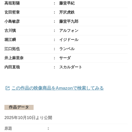
高垣彩陽
藤堂早紀
玄田哲章
芹沢虎鉄
小島敏彦
藤堂平九郎
古川慎
アルフォン
堀江瞬
イジドール
江口拓也
ランベル
井上麻里奈
サーダ
内田直哉
スカルダート
この作品の映像商品をAmazonで検索してみる
作品データ
2025年10月10日より公開
原題