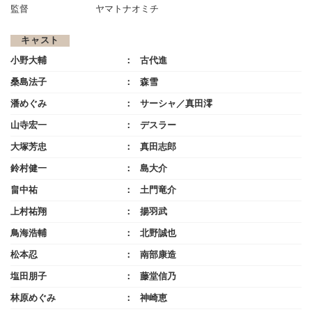
監督
ヤマトナオミチ
キャスト
小野大輔
古代進
桑島法子
森雪
潘めぐみ
サーシャ／真田澪
山寺宏一
デスラー
大塚芳忠
真田志郎
鈴村健一
島大介
畠中祐
土門竜介
上村祐翔
揚羽武
鳥海浩輔
北野誠也
松本忍
南部康造
塩田朋子
藤堂信乃
林原めぐみ
神崎恵