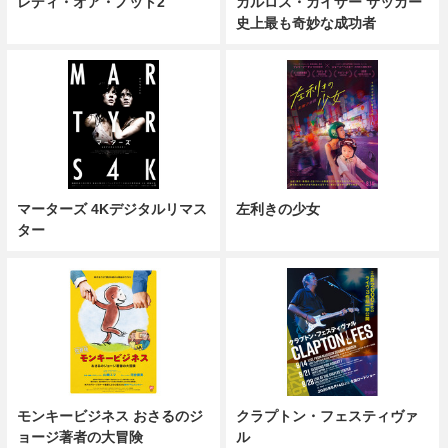
レディ・オア・ノット2
カルロス・カイザー サッカー
史上最も奇妙な成功者
マーターズ 4Kデジタルリマス
左利きの少女
ター
モンキービジネス おさるのジ
クラプトン・フェスティヴァ
ョージ著者の大冒険
ル