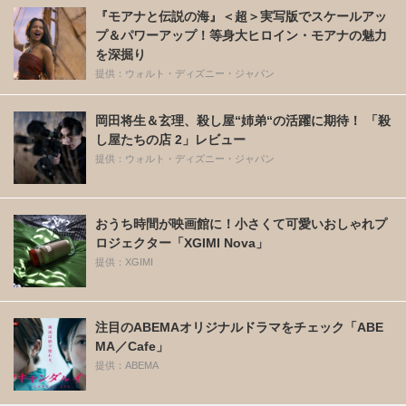
『モアナと伝説の海』＜超＞実写版でスケールアッ
プ＆パワーアップ！等身大ヒロイン・モアナの魅力
を深掘り
提供：ウォルト・ディズニー・ジャパン
岡田将生＆玄理、殺し屋“姉弟“の活躍に期待！ 「殺
し屋たちの店 2」レビュー
提供：ウォルト・ディズニー・ジャパン
おうち時間が映画館に！小さくて可愛いおしゃれプ
ロジェクター「XGIMI Nova」
提供：XGIMI
注目のABEMAオリジナルドラマをチェック「ABE
MA／Cafe」
提供：ABEMA