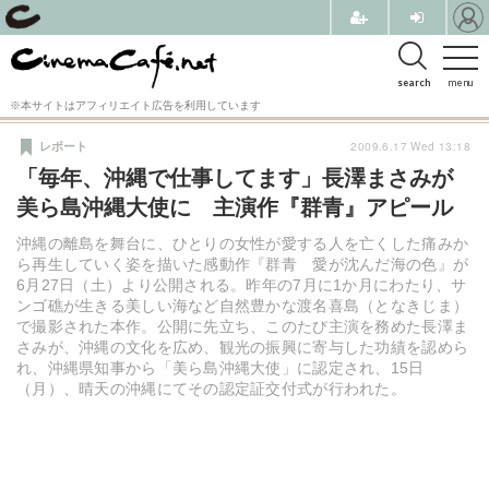
search
menu
※本サイトはアフィリエイト広告を利用しています
2009.6.17 Wed 13:18
レポート
「毎年、沖縄で仕事してます」長澤まさみが
美ら島沖縄大使に 主演作『群青』アピール
沖縄の離島を舞台に、ひとりの女性が愛する人を亡くした痛みか
ら再生していく姿を描いた感動作『群青 愛が沈んだ海の色』が
6月27日（土）より公開される。昨年の7月に1か月にわたり、サ
ンゴ礁が生きる美しい海など自然豊かな渡名喜島（となきじま）
で撮影された本作。公開に先立ち、このたび主演を務めた長澤ま
さみが、沖縄の文化を広め、観光の振興に寄与した功績を認めら
れ、沖縄県知事から「美ら島沖縄大使」に認定され、15日
（月）、晴天の沖縄にてその認定証交付式が行われた。