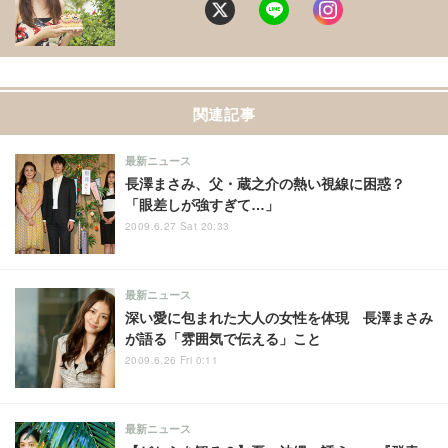
関連記事
最新ニュース
長澤まさみ、父・蔵之介の熱い視線に困惑？
「眼差しが強すぎて…」
2009.6.27 Sat 20:33
最新ニュース
深い愛に包まれた大人の女性を体現 長澤まさみ
が語る「雰囲気で伝える」こと
2009.6.26 Fri 0:11
最新ニュース