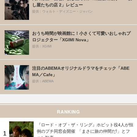
し屋たちの店 2」レビュー
提供：ウォルト・ディズニー・ジャパン
おうち時間が映画館に！小さくて可愛いおしゃれプ
ロジェクター「XGIMI Nova」
提供：XGIMI
注目のABEMAオリジナルドラマをチェック「ABE
MA／Cafe」
提供：ABEMA
RANKING
『ロード・オブ・ザ・リング』ホビット役4人が恒
例のプチ同窓会開催 「まさに旅の仲間だ!」とフ