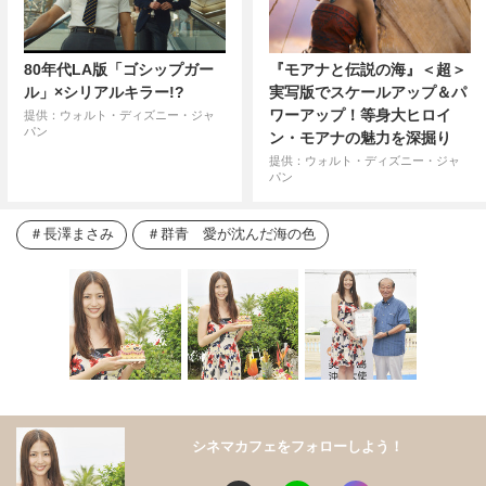
80年代LA版「ゴシップガー
『モアナと伝説の海』＜超＞
ル」×シリアルキラー!?
実写版でスケールアップ＆パ
ワーアップ！等身大ヒロイ
提供：ウォルト・ディズニー・ジャ
パン
ン・モアナの魅力を深掘り
提供：ウォルト・ディズニー・ジャ
パン
長澤まさみ
群青 愛が沈んだ海の色
シネマカフェをフォローしよう！