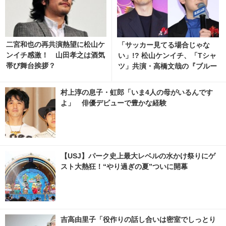
二宮和也の再共演熱望に松山ケ
「サッカー見てる場合じゃな
ンイチ感激！ 山田孝之は酒気
い」!? 松山ケンイチ、「Tシャ
帯び舞台挨拶？
ツ」共演・高橋文哉の『ブルー
ロック』鑑賞報告に反響続々
村上淳の息子・虹郎「いま4人の母がいるんです
よ」 俳優デビューで豊かな経験
【USJ】パーク史上最大レベルの水かけ祭りにゲ
スト大熱狂！“やり過ぎの夏”ついに開幕
吉高由里子「役作りの話し合いは密室でしっとり