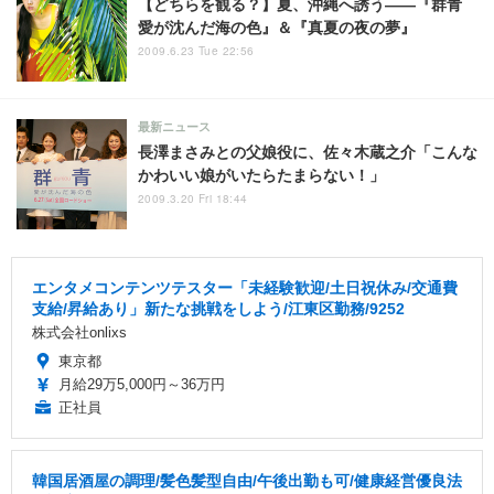
【どちらを観る？】夏、沖縄へ誘う——『群青
愛が沈んだ海の色』＆『真夏の夜の夢』
2009.6.23 Tue 22:56
最新ニュース
長澤まさみとの父娘役に、佐々木蔵之介「こんな
かわいい娘がいたらたまらない！」
2009.3.20 Fri 18:44
エンタメコンテンツテスター「未経験歓迎/土日祝休み/交通費
支給/昇給あり」新たな挑戦をしよう/江東区勤務/9252
株式会社onlixs
東京都
月給29万5,000円～36万円
正社員
韓国居酒屋の調理/髪色髪型自由/午後出勤も可/健康経営優良法