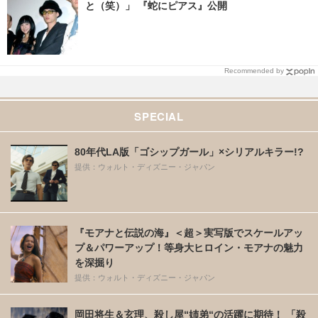
と（笑）」 『蛇にピアス』公開
Recommended by
SPECIAL
80年代LA版「ゴシップガール」×シリアルキラー!?
提供：ウォルト・ディズニー・ジャパン
『モアナと伝説の海』＜超＞実写版でスケールアッ
プ＆パワーアップ！等身大ヒロイン・モアナの魅力
を深掘り
提供：ウォルト・ディズニー・ジャパン
岡田将生＆玄理、殺し屋“姉弟“の活躍に期待！ 「殺