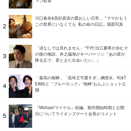
ァン歓喜
川口春奈&高杉真宙の愛おしい日常...『ママがもう
この世界にいなくても 私の命の日記』場面写真
「涙なしでは見れません」“千代”出口夏希が歩むそ
の後の物語、井之脇海がキーパーソン『あの星が
降る丘で、君とまた出会いたい。』
「最高の相棒」「凪玲王可愛すぎ」綱啓永、K(&T
EAM)と『ブルーロック』“相棒”おんぶショット公
開
『Michael/マイケル』続編、製作開始時期と公開
日についてライオンズゲート会長がコメント