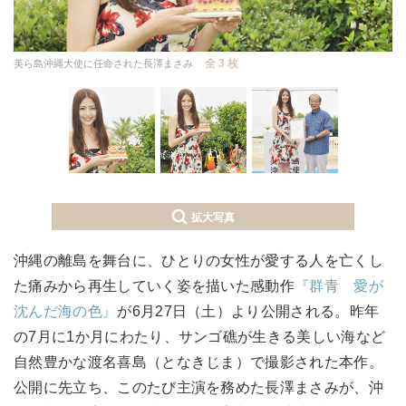
全 3 枚
美ら島沖縄大使に任命された長澤まさみ
拡大写真
沖縄の離島を舞台に、ひとりの女性が愛する人を亡くし
た痛みから再生していく姿を描いた感動作
『群青 愛が
沈んだ海の色』
が6月27日（土）より公開される。昨年
の7月に1か月にわたり、サンゴ礁が生きる美しい海など
自然豊かな渡名喜島（となきじま）で撮影された本作。
公開に先立ち、このたび主演を務めた長澤まさみが、沖