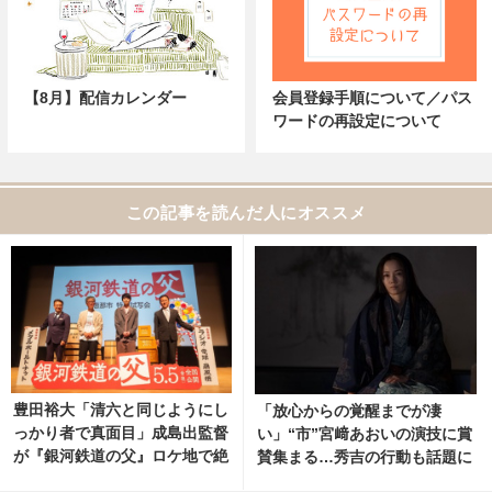
【8月】配信カレンダー
会員登録手順について／パス
ワードの再設定について
この記事を読んだ人にオススメ
豊田裕大「清六と同じようにし
「放心からの覚醒までが凄
っかり者で真面目」成島出監督
い」“市”宮﨑あおいの演技に賞
が『銀河鉄道の父』ロケ地で絶
賛集まる…秀吉の行動も話題に
賛
「豊臣兄弟！」30話