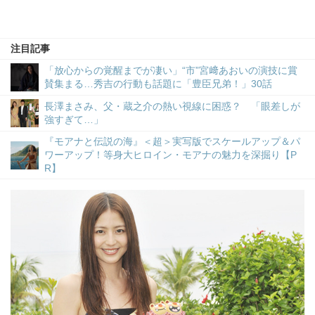
注目記事
「放心からの覚醒までが凄い」“市”宮﨑あおいの演技に賞
賛集まる…秀吉の行動も話題に「豊臣兄弟！」30話
長澤まさみ、父・蔵之介の熱い視線に困惑？ 「眼差しが
強すぎて…」
『モアナと伝説の海』＜超＞実写版でスケールアップ＆パ
ワーアップ！等身大ヒロイン・モアナの魅力を深掘り【P
R】