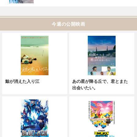
今週の公開映画
鯨が消えた入り江
あの星が降る丘で、君とまた
出会いたい。