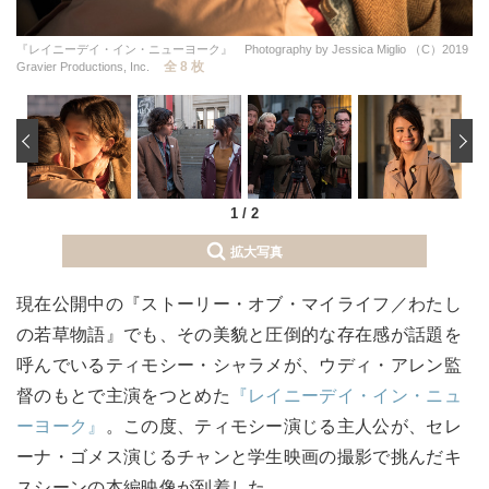
『レイニーデイ・イン・ニューヨーク』 Photography by Jessica Miglio （C）2019
全 8 枚
Gravier Productions, Inc.
‹
1
/
2
拡大写真
現在公開中の『ストーリー・オブ・マイライフ／わたし
の若草物語』でも、その美貌と圧倒的な存在感が話題を
呼んでいるティモシー・シャラメが、ウディ・アレン監
督のもとで主演をつとめた
『レイニーデイ・イン・ニュ
ーヨーク』
。この度、ティモシー演じる主人公が、セレ
ーナ・ゴメス演じるチャンと学生映画の撮影で挑んだキ
スシーンの本編映像が到着した。