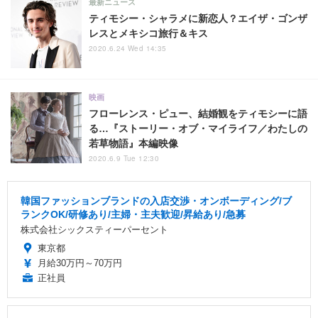
最新ニュース
ティモシー・シャラメに新恋人？エイザ・ゴンザ
レスとメキシコ旅行＆キス
2020.6.24 Wed 14:35
映画
フローレンス・ピュー、結婚観をティモシーに語
る…『ストーリー・オブ・マイライフ／わたしの
若草物語』本編映像
2020.6.9 Tue 12:30
韓国ファッションブランドの入店交渉・オンボーディング/ブ
ランクOK/研修あり/主婦・主夫歓迎/昇給あり/急募
株式会社シックスティーパーセント
東京都
月給30万円～70万円
正社員