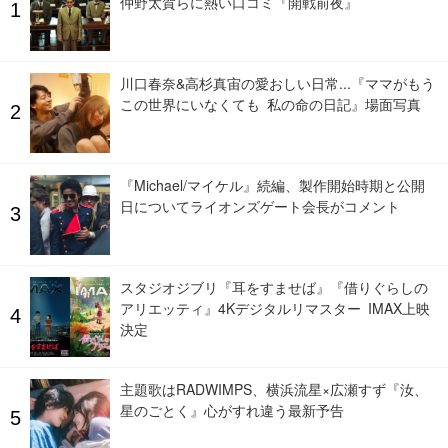
仲野太賀らに熱い口コミ『開戦前夜』
川口春奈&高杉真宙の愛おしい日常...『ママがもう
この世界にいなくても 私の命の日記』場面写真
『Michael/マイケル』続編、製作開始時期と公開
日についてライオンズゲート会長がコメント
スタジオジブリ『耳をすませば』『借りぐらしの
アリエッティ』4Kデジタルリマスター IMAX上映
決定
主題歌はRADWIMPS、横浜流星×広瀬すず『汝、
星のごとく』心がすれ違う最新予告