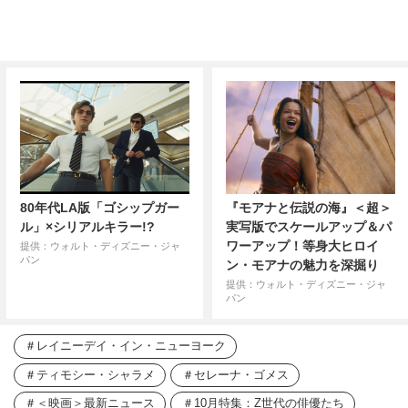
80年代LA版「ゴシップガー
『モアナと伝説の海』＜超＞
ル」×シリアルキラー!?
実写版でスケールアップ＆パ
ワーアップ！等身大ヒロイ
提供：ウォルト・ディズニー・ジャ
パン
ン・モアナの魅力を深掘り
提供：ウォルト・ディズニー・ジャ
パン
レイニーデイ・イン・ニューヨーク
ティモシー・シャラメ
セレーナ・ゴメス
＜映画＞最新ニュース
10月特集：Z世代の俳優たち