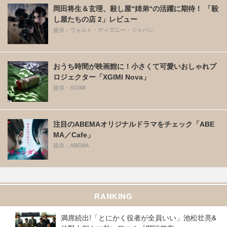
岡田将生＆玄理、殺し屋“姉弟“の活躍に期待！ 「殺
し屋たちの店 2」レビュー
提供：ウォルト・ディズニー・ジャパン
おうち時間が映画館に！小さくて可愛いおしゃれプ
ロジェクター「XGIMI Nova」
提供：XGIMI
注目のABEMAオリジナルドラマをチェック「ABE
MA／Cafe」
提供：ABEMA
RANKING
満席続出!「とにかく役者が全員いい」池松壮亮&