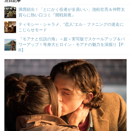
注目記事
満席続出！「とにかく役者が全員いい」池松壮亮＆仲野太
賀らに熱い口コミ『開戦前夜』
ティモシー・シャラメ、“恋人”エル・ファニングの迷走に
こじらせモード
『モアナと伝説の海』＜超＞実写版でスケールアップ＆パ
ワーアップ！等身大ヒロイン・モアナの魅力を深掘り【P
R】