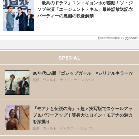
「最高のドラマ」ユン・ギョンホが感動！ソ・ジ
ソブ主演「エージェント・キム」最終話放送記念
パーティーの裏側の映像解禁
Recommended by
SPECIAL
80年代LA版「ゴシップガール」×シリアルキラー!?
提供：ウォルト・ディズニー・ジャパン
『モアナと伝説の海』＜超＞実写版でスケールアッ
プ＆パワーアップ！等身大ヒロイン・モアナの魅力
を深掘り
提供：ウォルト・ディズニー・ジャパン