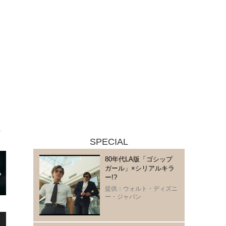
s
SPECIAL
80年代LA版「ゴシップ
ガール」×シリアルキラ
ー!?
提供：ウォルト・ディズニ
ー・ジャパン