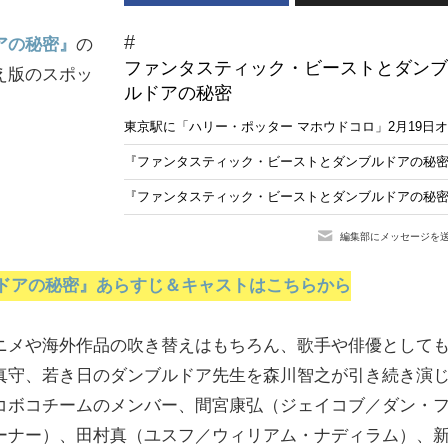
アの秘密』
の
ファンタスティック・ビーストとダンブ
え版のスポッ
ルドアの秘密
東京駅に「ハリー・ポッター マホウドコロ」2月19日
『ファンタスティック・ビーストとダンブルドアの秘
『ファンタスティック・ビーストとダンブルドアの秘密』地
編集部にメッセージを
ルドアの秘密』あらすじ＆キャストはこちらから
ニメや海外作品の吹き替えはもちろん、歌手や俳優として
真守、若き日のダンブルドア先生を森川智之が引き続き演
コボコチームのメンバー、間宮康弘（ジェイコブ／ダン・
ーナー）、田村真（ユスフ／ウィリアム・ナディラム）、