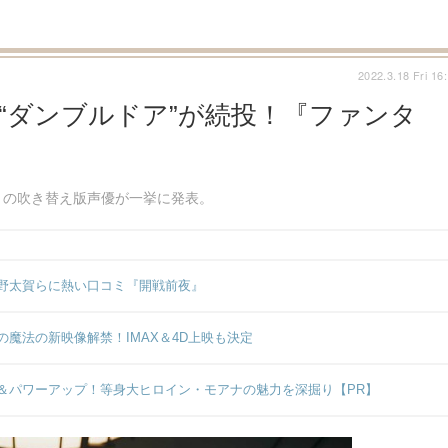
2022.3.18 Fri 16
之“ダンブルドア”が続投！『ファンタ
』の吹き替え版声優が一挙に発表。
野太賀らに熱い口コミ『開戦前夜』
魔法の新映像解禁！IMAX＆4D上映も決定
＆パワーアップ！等身大ヒロイン・モアナの魅力を深掘り【PR】