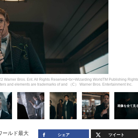
nt. All Rights Reserved<br>Wizarding WorldTM Publishing Right
s and elements are trademarks of and （C） Warner Bros. Entertainment Inc.
ワールド最大
シェア
ツイート