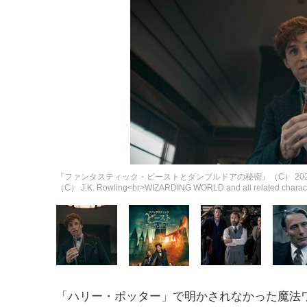
『ファンタスティック・ビーストとダンブルドアの秘密』（C） 2022 Warner Bros. E
（C） J.K. Rowling<br>WIZARDING WORLD and all related character
「ハリー・ポッター」で明かされなかった魔法