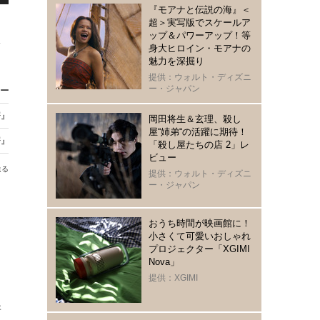
『モアナと伝説の海』＜
超＞実写版でスケールア
ップ＆パワーアップ！等
身大ヒロイン・モアナの
魅力を深掘り
提供：ウォルト・ディズニ
ー・ジャパン
オープン！ 先行販売商品やフォトスポットも
密』あらすじ・声優キャストまとめ【金曜ロードショー放送】
岡田将生＆玄理、殺し
屋“姉弟“の活躍に期待！
上波初！ 4週連続“魔法ワールド”1月12日から
「殺し屋たちの店 2」レ
ビュー
送る
提供：ウォルト・ディズニ
ー・ジャパン
おうち時間が映画館に！
小さくて可愛いおしゃれ
も
プロジェクター「XGIMI
Nova」
じ
提供：XGIMI
フ
新