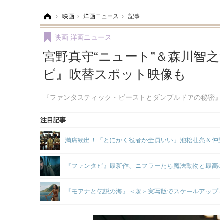
ホーム
›
映画
›
洋画ニュース
›
記事
映画
洋画ニュース
宮野真守“ニュート”＆森川智
ビ』吹替スポット映像も
『ファンタスティック・ビーストとダンブルドアの秘密
注目記事
満席続出！「とにかく役者が全員いい」池松壮亮＆仲
『ファンタビ』最新作、ニフラーたち魔法動物と最高の
『モアナと伝説の海』＜超＞実写版でスケールアップ