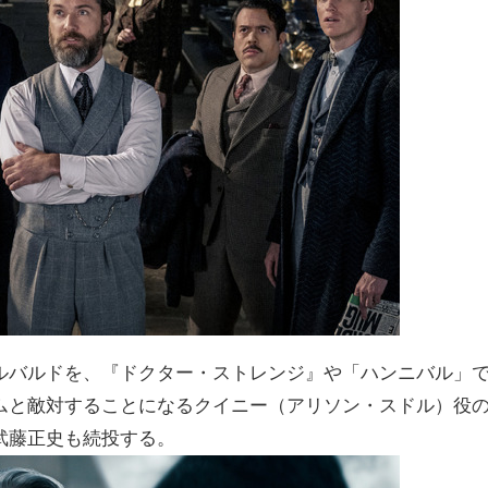
ルバルドを、『ドクター・ストレンジ』や「ハンニバル」
ムと敵対することになるクイニー（アリソン・スドル）役
武藤正史も続投する。