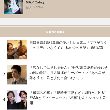
MA／Cafe」
提供：ABEMA
RANKING
川口春奈&高杉真宙の愛おしい日常...『ママがもう
この世界にいなくても 私の命の日記』場面写真
「涙なしでは見れません」“千代”出口夏希が歩むそ
の後の物語、井之脇海がキーパーソン『あの星が
降る丘で、君とまた出会いたい。』
「最高の相棒」「凪玲王可愛すぎ」綱啓永、K(&T
EAM)と『ブルーロック』“相棒”おんぶショット公
開