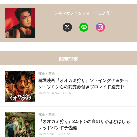
シネマカフェをフォローしよう！
関連記事
韓流・華流
韓国映画『オオカミ狩り』ソ・イングク＆チョ
ン・ソミンらの前売券付きブロマイド発売中
2023.2.19 Sun 13:30
韓流・華流
『オオカミ狩り』2.5トンの血のりがほとばしる
レッドバンド予告編
2023.3.28 Tue 19:00