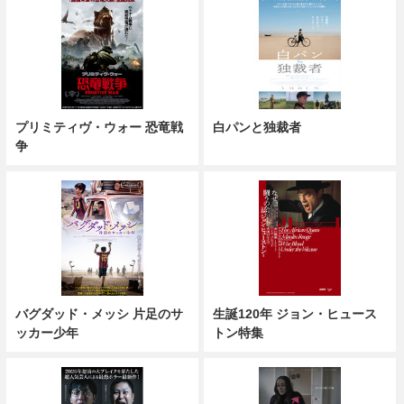
プリミティヴ・ウォー 恐竜戦
白パンと独裁者
争
バグダッド・メッシ 片足のサ
生誕120年 ジョン・ヒュース
ッカー少年
トン特集