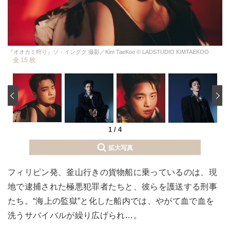
『オオカミ狩り』ソ・イングク 撮影／Kim TaeKoo © LADSTUDIO KIMTAEKOO
全 15 枚
‹
1
/
4
拡大写真
フィリピン発、釜山行きの貨物船に乗っているのは、現
地で逮捕された極悪犯罪者たちと、彼らを護送する刑事
たち。“海上の監獄”と化した船内では、やがて血で血を
洗うサバイバルが繰り広げられ…。