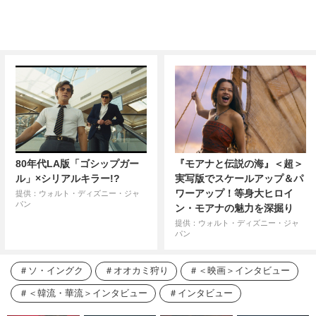
80年代LA版「ゴシップガー
『モアナと伝説の海』＜超＞
ル」×シリアルキラー!?
実写版でスケールアップ＆パ
ワーアップ！等身大ヒロイ
提供：ウォルト・ディズニー・ジャ
パン
ン・モアナの魅力を深掘り
提供：ウォルト・ディズニー・ジャ
パン
ソ・イングク
オオカミ狩り
＜映画＞インタビュー
＜韓流・華流＞インタビュー
インタビュー