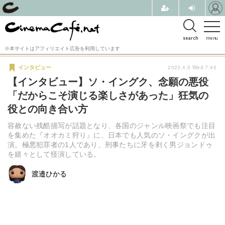
search
menu
※本サイトはアフィリエイト広告を利用しています
2023.4.5 Wed 7:45
インタビュー
【インタビュー】ソ・イングク、念願の悪役
「だからこそ演じる楽しさがあった」狂気の
役との向き合い方
容赦ない残酷描写が話題となり、各国のジャンル映画祭でも注目
を集めた『オオカミ狩り』に、日本でも人気のソ・イングクが出
演。極悪犯罪者の1人であり、刑事たちに牙を剥く男ジョンドゥ
を嬉々として怪演している。
渡邉ひかる
渡邉ひかる