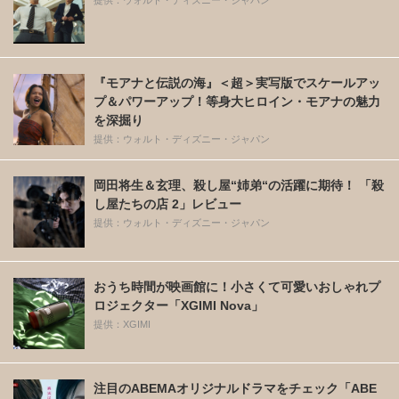
『モアナと伝説の海』＜超＞実写版でスケールアッ
プ＆パワーアップ！等身大ヒロイン・モアナの魅力
を深掘り
提供：ウォルト・ディズニー・ジャパン
岡田将生＆玄理、殺し屋“姉弟“の活躍に期待！ 「殺
し屋たちの店 2」レビュー
提供：ウォルト・ディズニー・ジャパン
おうち時間が映画館に！小さくて可愛いおしゃれプ
ロジェクター「XGIMI Nova」
提供：XGIMI
注目のABEMAオリジナルドラマをチェック「ABE