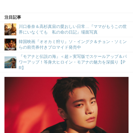
注目記事
川口春奈＆高杉真宙の愛おしい日常…『ママがもうこの世
界にいなくても 私の命の日記』場面写真
韓国映画『オオカミ狩り』ソ・イングク＆チョン・ソミン
らの前売券付きブロマイド発売中
『モアナと伝説の海』＜超＞実写版でスケールアップ＆パ
ワーアップ！等身大ヒロイン・モアナの魅力を深掘り【P
R】