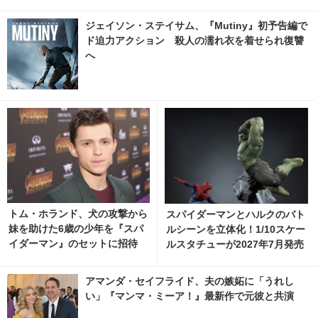
ジェイソン・ステイサム、『Mutiny』初予告編で
ド迫力アクション 殺人の濡れ衣を着せられ復讐
へ
トム・ホランド、犬の攻撃から
スパイダーマンとハルクのバト
妹を助けた6歳の少年を『スパ
ルシーンを立体化！1/10スケー
イダーマン』のセットに招待
ルスタチューが2027年7月発売
へ
アマンダ・セイフライド、夫の嫉妬に「うれし
い」『マンマ・ミーア！』最新作で元彼と共演