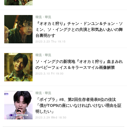
韓流・華流
『オオカミ狩り』チャン・ドンユン＆チョン・ソ
ミン、ソ・イングクとの共演と和気あいあいの舞
台裏明かす
2023.3.23 Thu 19:15
韓流・華流
ソ・イングクの新境地『オオカミ狩り』血まみれ
のベビーフェイス＆キラースマイル画像解禁
2023.3.10 Fri 19:00
韓流・華流
「ボイプラ」#8、第2回生存者発表8位の佳汰
「僕がTOP9の座にいなければいけない理由を証
明したい」
2023.3.29 Wed 18:50