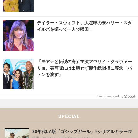
テイラー・スウィフト、大喧嘩の末ハリー・スタ
イルズを振って一人で帰国！
『モアナと伝説の海』主演アウリイ・クラヴァー
リョ、実写版には出演せず製作総指揮に専念「バ
トンを渡す」
Recommended by
SPECIAL
80年代LA版「ゴシップガール」×シリアルキラー!?
提供：ウォルト・ディズニー・ジャパン