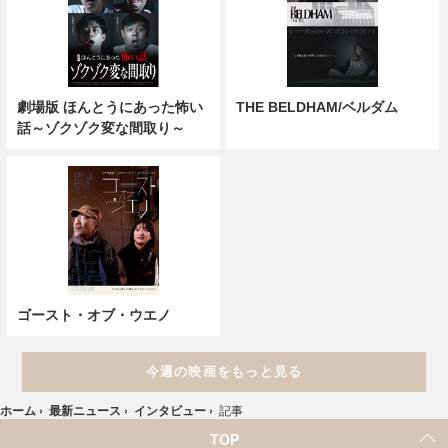
劇場版 ほんとうにあった怖い
THE BELDHAM/ベルダム
話～ゾクゾク変な間取り～
ゴースト・オブ・ウエノ
今週の映画をもっと見る
ホーム
›
最新ニュース
›
インタビュー
›
記事
TOP