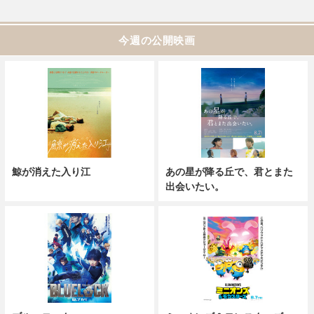
今週の公開映画
鯨が消えた入り江
あの星が降る丘で、君とまた
出会いたい。