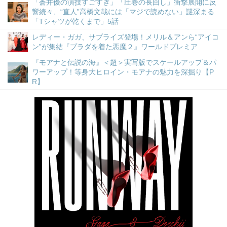
「蒼井優の演技すごすぎ」「圧巻の長回し」衝撃展開に反
響続々、“直人”高橋文哉には「マジで読めない」謎深まる
「Tシャツが乾くまで」5話
レディー・ガガ、サプライズ登場！メリル＆アンら“アイコ
ン”が集結『プラダを着た悪魔２』ワールドプレミア
『モアナと伝説の海』＜超＞実写版でスケールアップ＆パ
ワーアップ！等身大ヒロイン・モアナの魅力を深掘り【P
R】