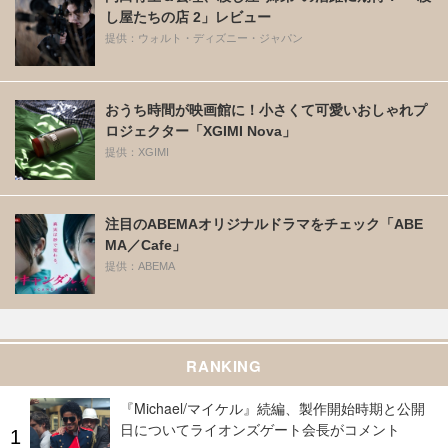
し屋たちの店 2」レビュー
提供：ウォルト・ディズニー・ジャパン
おうち時間が映画館に！小さくて可愛いおしゃれプ
ロジェクター「XGIMI Nova」
提供：XGIMI
注目のABEMAオリジナルドラマをチェック「ABE
MA／Cafe」
提供：ABEMA
RANKING
『Michael/マイケル』続編、製作開始時期と公開
日についてライオンズゲート会長がコメント