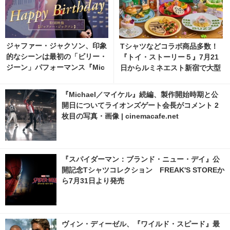
ジャファー・ジャクソン、印象
Tシャツなどコラボ商品多数！
的なシーンは最初の「ビリー・
『トイ・ストーリー５』7月21
ジーン」パフォーマンス『Mic
日からルミネエスト新宿で大型
hael／マイケル』インタビュ
イベント開催
ー動画
『Michael／マイケル』続編、製作開始時期と公
開日についてライオンズゲート会長がコメント 2
枚目の写真・画像 | cinemacafe.net
『スパイダーマン：ブランド・ニュー・デイ』公
開記念Tシャツコレクション FREAK'S STOREか
ら7月31日より発売
ヴィン・ディーゼル、『ワイルド・スピード』最