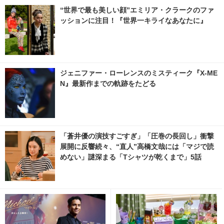
acafe.net
伊勢丹で開催 8枚目の写真・画
“世界で最も美しい顔”エミリア・クラークのファ
像 | cinemacafe.net
ッションに注目！『世界一キライなあなたに』
ジェニファー・ローレンスのミスティーク『X-ME
N』最新作までの軌跡をたどる
「蒼井優の演技すごすぎ」「圧巻の長回し」衝撃
展開に反響続々、“直人”高橋文哉には「マジで読
めない」謎深まる「Tシャツが乾くまで」5話