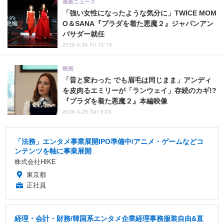
最新ニュース
「強い女性になったような気分に」TWICE MOM
O＆SANA『プラダを着た悪魔２』ジャパンアン
バサダー就任
2026.4.24 Fri 12:15
映画
「昔と変わった でも眉毛は同じまま」アンディ
を皮肉るエミリーが「ランウェイ」存続のカギ!?
『プラダを着た悪魔２』本編映像
2026.4.25 Sat 9:00
「法務」エンタメ事業展開IPO準備中/アニメ・ゲームなどコ
ンテンツを軸に事業展開
株式会社HIKE
東京都
正社員
経理・会計・財務/韓国系エンタメ企業経理事務服装自由&直