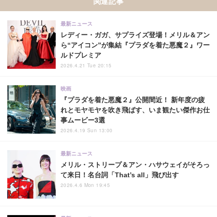
関連記事
最新ニュース
レディー・ガガ、サプライズ登場！メリル＆アン
ら“アイコン”が集結『プラダを着た悪魔２』ワー
ルドプレミア
2026.4.21 Tue 20:15
映画
『プラダを着た悪魔２』公開間近！ 新年度の疲
れとモヤモヤを吹き飛ばす、いま観たい傑作お仕
事ムービー3選
2026.4.19 Sun 13:00
最新ニュース
メリル・ストリープ＆アン・ハサウェイがそろっ
て来日！名台詞「That’s all」飛び出す
2026.4.6 Mon 19:45