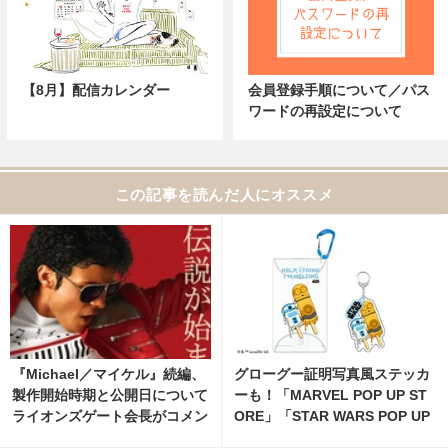
【8月】配信カレンダー
会員登録手順について／パス
ワードの再設定について
この記事を読んだ人にオススメ
『Michael／マイケル』続編、
グローグー証明写真風ステッカ
製作開始時期と公開日について
ーも！「MARVEL POP UP ST
ライオンズゲート会長がコメン
ORE」「STAR WARS POP UP
ト 6枚目の写真・画像 | cinem
STORE」がジェイアール京都