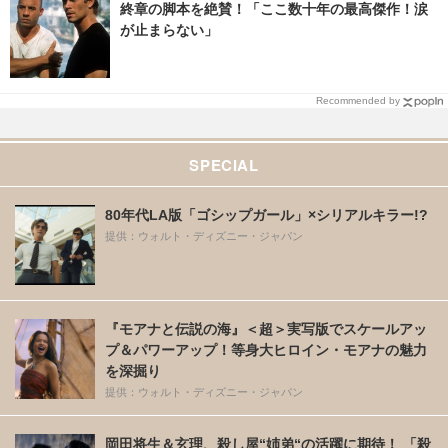
終章の脚本を絶賛！「ここ数十年の最高傑作！涙
が止まらない」
Recommended by
SPECIAL
80年代LA版「ゴシップガール」×シリアルキラー!?
提供：ウォルト・ディズニー・ジャパン
『モアナと伝説の海』＜超＞実写版でスケールアッ
プ＆パワーアップ！等身大ヒロイン・モアナの魅力
を深掘り
提供：ウォルト・ディズニー・ジャパン
岡田将生＆玄理、殺し屋“姉弟“の活躍に期待！ 「殺