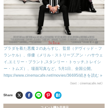
プラダを着た悪魔２のあらすじ、監督（デヴィッド・フ
ランケル）、俳優（メリル・ストリープ,アン・ハサウェ
イ,エミリー・ブラント,スタンリー・トゥッチ,トレイシ
ー・トムズ）、場面写真など。5月1日、全国公開。
https://www.cinemacafe.net/movies/36695/
続きを読む »
《text：cinemacafe.net》
コメント欄を非表示