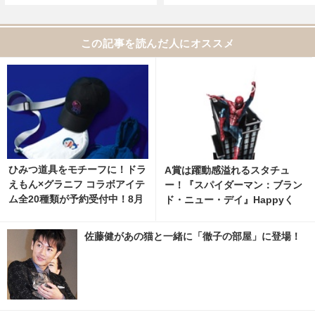
この記事を読んだ人にオススメ
ひみつ道具をモチーフに！ドラ
A賞は躍動感溢れるスタチュ
えもん×グラニフ コラボアイテ
ー！『スパイダーマン：ブラン
ム全20種類が予約受付中！8月
ド・ニュー・デイ』Happyく
11日より発売 2枚目の写真・画
じ、8月7日発売開始
像 | cinemacafe.net
佐藤健があの猫と一緒に「徹子の部屋」に登場！