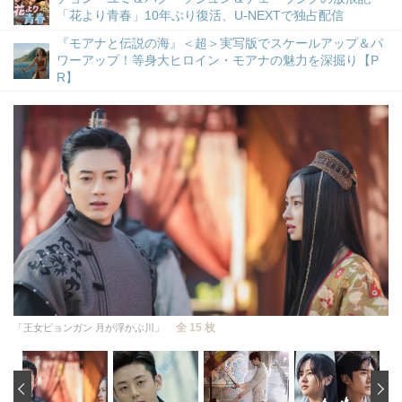
「花より青春」10年ぶり復活、U-NEXTで独占配信
『モアナと伝説の海』＜超＞実写版でスケールアップ＆パ
ワーアップ！等身大ヒロイン・モアナの魅力を深掘り【P
R】
全 15 枚
「王女ピョンガン 月が浮かぶ川」
‹