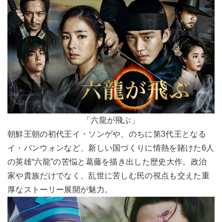
「六龍が飛ぶ」
朝鮮王朝の初代王イ・ソンゲや、のちに第3代王となる
イ・バンウォンなど、新しい国づくりに情熱を賭けた6人
の英雄“六龍”の苦悩と葛藤を描き出した歴史大作。政治
家や貴族だけでなく、乱世に苦しむ民の視点も交えた重
厚なストーリー展開が魅力。