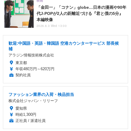
映画
「金田一」「コナン」globe…日本の漫画や90年
代J-POPが2人の距離近づける『君と僕の5分』
本編映像
2026.6.3 Wed 13:00
歓迎:中国語・英語・韓国語 空港カウンターサービス 部長候
補
アラジン情報技術株式会社
東京都
年収480万円～620万円
契約社員
ファッション業界の入荷・検品担当
株式会社ジャパン・リリーフ
愛知県
時給1,300円
正社員 / 派遣社員