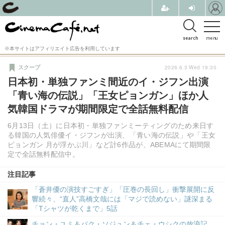
search
menu
※本サイトはアフィリエイト広告を利用しています
2026.6.3 Wed 19:30
スクープ
日本初・単独ファンミ間近のイ・ジフン出演
「青い海の伝説」「王女ピョンガン」ほか人
気韓国ドラマが期間限定で全話無料配信
6月13日（土）に日本初・単独ファンミーティングのため来日す
る韓国の人気俳優イ・ジフンが出演、「青い海の伝説」や「王女
ピョンガン 月が浮かぶ川」など計6作品が、ABEMAにて期間限
定で全話無料配信中。
注目記事
「蒼井優の演技すごすぎ」「圧巻の長回し」衝撃展開に反
響続々、“直人”高橋文哉には「マジで読めない」謎深まる
「Tシャツが乾くまで」5話
チョン・ユミ＆パク・ソジュン＆チェ・ウシクの放浪記