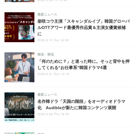
2026.5.29 Fri 13:45
最新ニュース
柴咲コウ主演「スキャンダルイブ」韓国グローバ
ルOTTアワード最優秀作品賞＆主演女優賞候補
に
2026.5.12 Tue 16:00
韓流・華流
「何のために？」と迷った時に。そっと背中を押
してくれる“お仕事系”韓国ドラマ4選
2026.5.31 Sun 12:13
最新ニュース
名作韓ドラ「天国の階段」をオーディオドラマ
化 Audibleが新たに韓国コンテンツ展開
2026.5.28 Thu 16:00