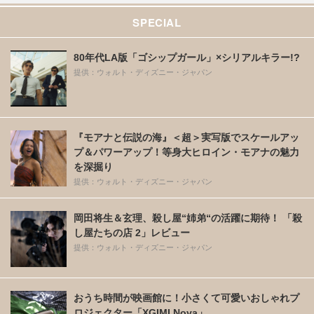
SPECIAL
80年代LA版「ゴシップガール」×シリアルキラー!?
提供：ウォルト・ディズニー・ジャパン
『モアナと伝説の海』＜超＞実写版でスケールアッ
プ＆パワーアップ！等身大ヒロイン・モアナの魅力
を深掘り
提供：ウォルト・ディズニー・ジャパン
岡田将生＆玄理、殺し屋“姉弟“の活躍に期待！ 「殺
し屋たちの店 2」レビュー
提供：ウォルト・ディズニー・ジャパン
おうち時間が映画館に！小さくて可愛いおしゃれプ
ロジェクター「XGIMI Nova」