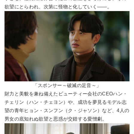
欲望にとらわれ、次第に怪物と化していく――。
「スポンサー～破滅の足音～」
財力と美貌を兼ね備えたビューティー会社のCEOハン・
チェリン（ハン・チェヨン）や、成功を夢見るモデル志
望の青年ヒョン・スンフン（ク・ジャソン）など、4人の
男女の底知れぬ欲望と思惑が交錯する愛憎劇。