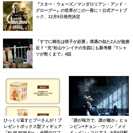
『スター・ウォーズ／マンダロリアン・アンド・
グローグー』の世界がこの一冊に！公式アートブ
ック、12月9日発売決定
「すでに樹生は咲子が必要」境遇の似た2人が急接
近？ “充”松山ケンイチの失踪にも新考察「Tシャ
ツが乾くまで」4話
ひっくり返すとプーさんが！プ
「誰が味方で、誰が敵か」ヒョ
レゼントボックス型フィギュア
ンビン×チョン・ウソン「メイ
「FLIP POP Fig.」全国のロフ
ド・イン・コリア 2」9月9日配