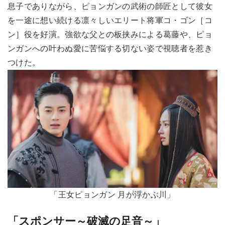
息子でありながら、ピョンガンの武術の師匠として彼女
を一途に想い続ける凛々しいエリート将軍コ・ゴン［コ
ン］役を好演。強欲な父との板挟みによる葛藤や、ピョ
ンガンへの叶わぬ愛に苦悩する切ない姿で視聴者を惹き
つけた。
「王女ピョンガン 月が浮かぶ川」
「スポンサー～破滅の足音～」