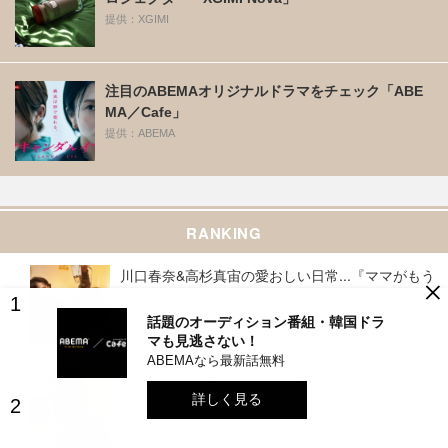
提供：XGIMI
注目のABEMAオリジナルドラマをチェック「ABE
MA／Cafe」
提供：ABEMA
RANKING
川口春奈&高杉真宙の愛おしい日常...『ママがもう
×
この世界にいなくても 私の命の日記』場面写真
話題のオーディション番組・韓国ドラ
マも見逃さない！
ABEMAなら最新話無料
「涙なしでは見れません」“千代”出口夏希が歩むそ
の後の物語、井之脇海がキーパーソン『あの星が
詳しく見る
降る丘で、君とまた出会いたい。』