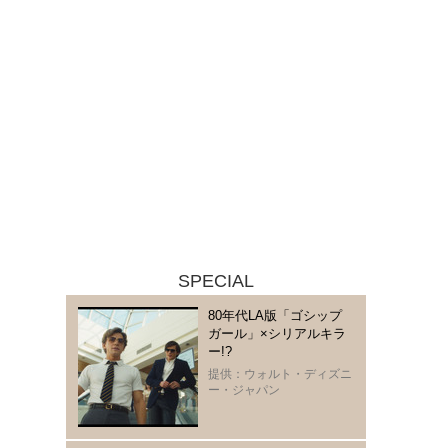
SPECIAL
80年代LA版「ゴシップ
ガール」×シリアルキラ
ー!?
提供：ウォルト・ディズニ
ー・ジャパン