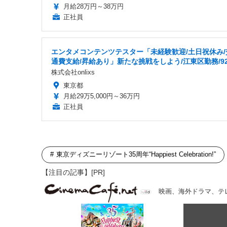
月給28万円～38万円
正社員
エンタメコンテンツテスター「未経験歓迎/土日祝休み/
通費支給/昇給あり」新たな挑戦をしよう/江東区勤務/92
株式会社onlixs
東京都
月給29万5,000円～36万円
正社員
東京ディズニーリゾート35周年“Happiest Celebration!”
【注目の記事】[PR]
映画、海外ドラマ、テ