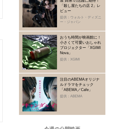
屋“姉弟“の活躍に期待！
「殺し屋たちの店 2」レ
ビュー
提供：ウォルト・ディズニ
ー・ジャパン
おうち時間が映画館に！
小さくて可愛いおしゃれ
プロジェクター「XGIMI
Nova」
提供：XGIMI
注目のABEMAオリジナ
ルドラマをチェック
「ABEMA／Cafe」
提供：ABEMA