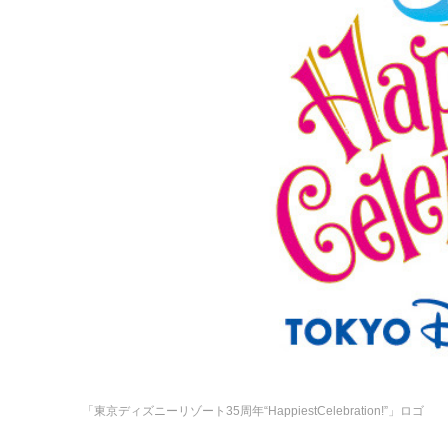
「東京ディズニーリゾート35周年“HappiestCelebration!”」ロゴ