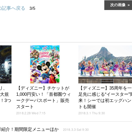
次の画像
の記事へ戻る
3/5
リ、
【ディズニー】チケットが
【ディズニー】35周年を一
“大規
1,000円安い！「首都圏ウィ
足先に感じる“イースター”
！3つ
ークデーパスポート」販売
来！シーでは初エッグハン
スタート
トも開催
2018.2.28 Wed 7:15
2018.3.1 Thu 9:30
挙紹介！期間限定メニューほか
2018.3.3 Sat 9:30