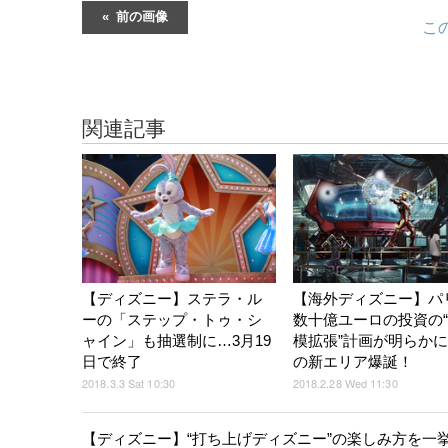
前の画像
こ
関連記事
【ディズニー】ステラ・ル
【海外ディズニー】パ
ーの「ステップ・トゥ・シ
数十億ユーロの投資の
ャイン」も抽選制に…3月19
模拡張”計画が明らかに
日で終了
の新エリア爆誕！
2018.3.3 Sat 10:30
2018.2.28 Wed 11:30
【ディズニー】“打ち上げディズニー”の楽しみ方を一