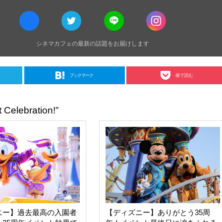
シネマカフェの最新の話題をお届けします
ブックマーク
後で読む
ebration!”
ニー】過去最高の入園者
【ディズニー】ありがとう35周