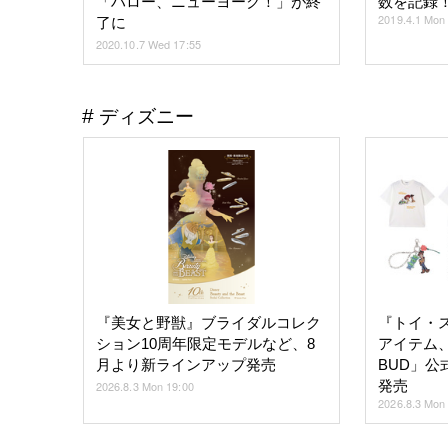
「ハロー、ニューヨーク！」が終
数を記録
2019.4.1 Mon
了に
2020.10.7 Wed 17:55
ディズニー
『美女と野獣』ブライダルコレク
『トイ・
ション10周年限定モデルなど、8
アイテム、
月より新ラインアップ発売
BUD」
発売
2026.8.3 Mon 19:00
2026.8.3 Mon