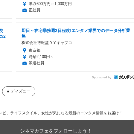
年収600万円～1,000万円
正社員
交
即日～在宅勤務週2日程度!エンタメ業界でのデータ分析業
52
務
株式会社博報堂ＤＹキャプコ
東京都
時給2,100円～
派遣社員
Sponsored by
ディズニー
レビ、ライフスタイル、女性が気になる最新のエンタメ情報をお届け！
シネマカフェをフォローしよう！