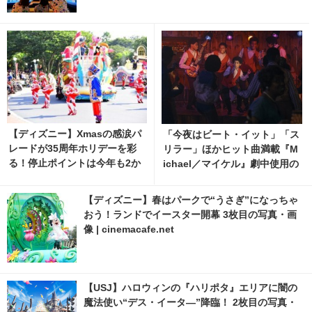
【ディズニー】Xmasの感涙パ
「今夜はビート・イット」「ス
レードが35周年ホリデーを彩
リラー」ほかヒット曲満載『M
る！停止ポイントは今年も2か
ichael／マイケル』劇中使用の
所 | cinemacafe.net
27曲を公開 スポット映像
「夏休み編」も
【ディズニー】春はパークで“うさぎ”になっちゃ
おう！ランドでイースター開幕 3枚目の写真・画
像 | cinemacafe.net
【USJ】ハロウィンの『ハリポタ』エリアに闇の
魔法使い“デス・イータ―”降臨！ 2枚目の写真・