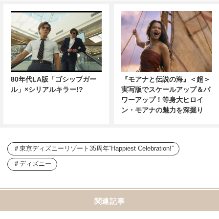
80年代LA版「ゴシップガー
『モアナと伝説の海』＜超＞
ル」×シリアルキラー!?
実写版でスケールアップ＆パ
ワーアップ！等身大ヒロイ
ン・モアナの魅力を深掘り
東京ディズニーリゾート35周年“Happiest Celebration!”
ディズニー
関連記事