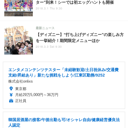
ター”到来！シーでは初エッグハントも開催
2018.3.1 Thu 9:30
最新ニュース
【ディズニー】“打ち上げディズニー”の楽しみ方
を一挙紹介！期間限定メニューほか
2018.3.3 Sat 9:30
エンタメコンテンツテスター「未経験歓迎/土日祝休み/交通費
支給/昇給あり」新たな挑戦をしよう/江東区勤務/9252
株式会社onlixs
東京都
月給29万5,000円～36万円
正社員
韓国居酒屋の接客/午後出勤も可/オシャレ自由/健康経営優良法
人認定