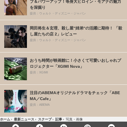
プ＆パワーアップ！等身大ヒロイン・モアナの魅力
を深掘り
提供：ウォルト・ディズニー・ジャパン
岡田将生＆玄理、殺し屋“姉弟“の活躍に期待！ 「殺
し屋たちの店 2」レビュー
提供：ウォルト・ディズニー・ジャパン
おうち時間が映画館に！小さくて可愛いおしゃれプ
ロジェクター「XGIMI Nova」
提供：XGIMI
注目のABEMAオリジナルドラマをチェック「ABE
MA／Cafe」
提供：ABEMA
ホーム
›
最新ニュース
›
スクープ
›
記事
›
写真・画像