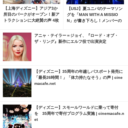
【上海ディズニー】アジア3か
【USJ】夏ユニバのテーマソン
所目のパークがオープン！新ア
グを「MAN WITH A MISSIO
トラクションに大絶賛の声 4枚
N」が書き下ろし！メンバーの
目の写真・画像 | cinemacafe.
コメントも解禁 | cinemacafe.
net
net
アニャ・テイラー＝ジョイ、『ロード・オブ・
ザ・リング』新作にエルフ役で出演決定
【ディズニー】35周年の年越しパスポート発売に
「最長26時間！」「体力持たなそう」の声 | cine
macafe.net
【ディズニー】スモールワールドに乗って寄付
を 35周年で寄付プログラム実施 | cinemacafe.n
et