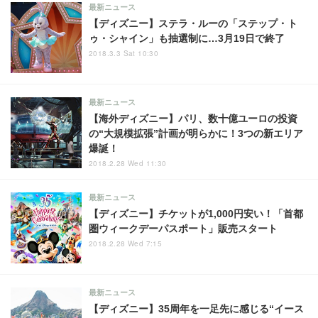
最新ニュース
【ディズニー】ステラ・ルーの「ステップ・ト
ゥ・シャイン」も抽選制に…3月19日で終了
2018.3.3 Sat 10:30
最新ニュース
【海外ディズニー】パリ、数十億ユーロの投資
の“大規模拡張”計画が明らかに！3つの新エリア
爆誕！
2018.2.28 Wed 11:30
最新ニュース
【ディズニー】チケットが1,000円安い！「首都
圏ウィークデーパスポート」販売スタート
2018.2.28 Wed 7:15
最新ニュース
【ディズニー】35周年を一足先に感じる“イース