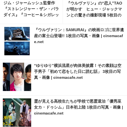
ジム・ジャームッシュ監督作
『ウルヴァリン』の“恋人”TAO
『ストレンジャー・ザン・パラ
が明かす ヒュー・ジャックマ
ダイス』『コーヒー＆シガレッ
ンとの驚きの撮影現場 5枚目の
ツ』bonjour recordsオフィシ
写真・画像 | cinemacafe.net
ャルTシャツ発売
『ウルヴァリン：SAMURAI』の映画ロゴに世界遺
産の富士山登場!! 1枚目の写真・画像 | cinemacaf
e.net
“ゆりゆり”横浜流星が肉体美披露！その素顔は空
手男子「初めて恋をした日に読む話」 3枚目の写
真・画像 | cinemacafe.net
霊が見える高校生たちが学校で悪霊退治「優秀巫
女カ・ドゥシム」日本初上陸 1枚目の写真・画像 |
cinemacafe.net