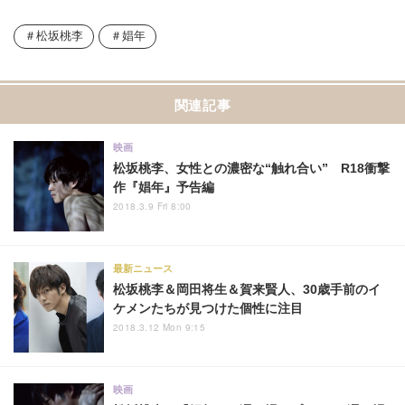
松坂桃李
娼年
関連記事
映画
松坂桃李、女性との濃密な“触れ合い” R18衝撃
作『娼年』予告編
2018.3.9 Fri 8:00
最新ニュース
松坂桃李＆岡田将生＆賀来賢人、30歳手前のイ
ケメンたちが見つけた個性に注目
2018.3.12 Mon 9:15
映画