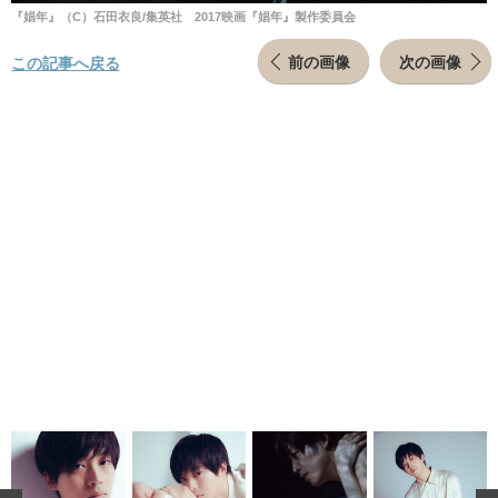
『娼年』（C）石田衣良/集英社 2017映画『娼年』製作委員会
前の画像
次の画像
この記事へ戻る