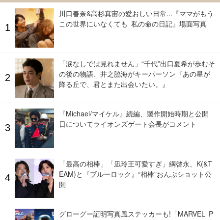
川口春奈&高杉真宙の愛おしい日常...『ママがもう
この世界にいなくても 私の命の日記』場面写真
「涙なしでは見れません」“千代”出口夏希が歩むそ
の後の物語、井之脇海がキーパーソン『あの星が
降る丘で、君とまた出会いたい。』
『Michael/マイケル』続編、製作開始時期と公開
日についてライオンズゲート会長がコメント
「最高の相棒」「凪玲王可愛すぎ」綱啓永、K(&T
EAM)と『ブルーロック』“相棒”おんぶショット公
開
グローグー証明写真風ステッカーも!「MARVEL P