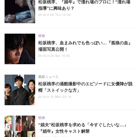
松坂桃李、『娼年』で濡れ場のプロに！“濡れ場
指導”に興味あり？
2018.3.29 Thu 10:00
映画
松坂桃李、血まみれでも色っぽい…『孤狼の血』
場面写真公開！
2018.3.24 Sat 10:05
最新ニュース
松坂桃李の過酷撮影中のエピソードに女優陣が脱
帽「ストイックな方」
2018.3.12 Mon 23:16
映画
“娼夫”松坂桃李を求める「今すぐしたいな…」
『娼年』女性キャスト解禁