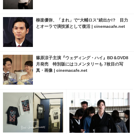
柳楽優弥、「まれ」で“大輔ロス”続出か!? 目力
とオーラで演技派として復活 | cinemacafe.net
篠原涼子主演『ウェディング・ハイ』BD＆DVD8
月発売 特別版にはコメンタリーも 7枚目の写
真・画像 | cinemacafe.net