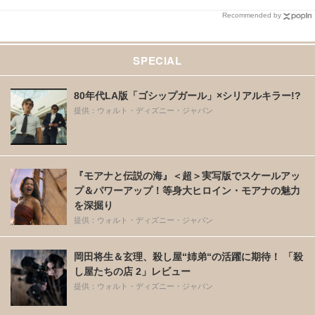
Recommended by
SPECIAL
80年代LA版「ゴシップガール」×シリアルキラー!?
提供：ウォルト・ディズニー・ジャパン
『モアナと伝説の海』＜超＞実写版でスケールアッ
プ＆パワーアップ！等身大ヒロイン・モアナの魅力
を深掘り
提供：ウォルト・ディズニー・ジャパン
岡田将生＆玄理、殺し屋“姉弟“の活躍に期待！ 「殺
し屋たちの店 2」レビュー
提供：ウォルト・ディズニー・ジャパン