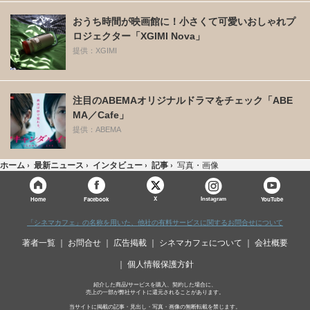
おうち時間が映画館に！小さくて可愛いおしゃれプ
ロジェクター「XGIMI Nova」
提供：XGIMI
注目のABEMAオリジナルドラマをチェック「ABE
MA／Cafe」
提供：ABEMA
ホーム
›
最新ニュース
›
インタビュー
›
記事
›
写真・画像
X
Home
Facebook
Instagram
YouTube
「シネマカフェ」の名称を用いた、他社の有料サービスに関するお問合せについて
著者一覧
お問合せ
広告掲載
シネマカフェについて
会社概要
個人情報保護方針
紹介した商品/サービスを購入、契約した場合に、
売上の一部が弊社サイトに還元されることがあります。
当サイトに掲載の記事・見出し・写真・画像の無断転載を禁じます。