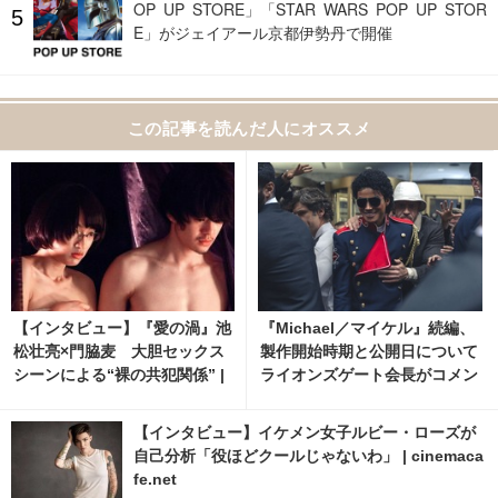
OP UP STORE」「STAR WARS POP UP STOR
E」がジェイアール京都伊勢丹で開催
この記事を読んだ人にオススメ
【インタビュー】『愛の渦』池
『Michael／マイケル』続編、
松壮亮×門脇麦 大胆セックス
製作開始時期と公開日について
シーンによる“裸の共犯関係” |
ライオンズゲート会長がコメン
cinemacafe.net
ト 1枚目の写真・画像 | cinem
acafe.net
【インタビュー】イケメン女子ルビー・ローズが
自己分析「役ほどクールじゃないわ」 | cinemaca
fe.net