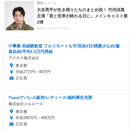
最新ニュース
大谷亮平が生き残りたちのまとめ役！ 竹内涼真
主演「君と世界が終わる日に」メインキャスト第
2弾
2020.11.20 Fri 14:00
IT事務 未経験歓迎 フルリモートも可/完休2日/残業少なめ/服
装自由/平均1.5万円昇給
アクサス株式会社
東京都
月給27万円～40万円
正社員
Tiara/アパレル販売/レディース/福利厚生充実
株式会社メルローズ
東京都
年収280万円～450万円
正社員