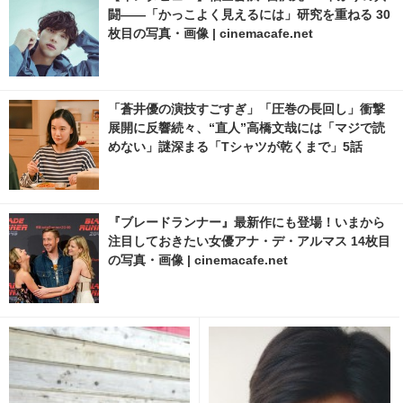
闘――「かっこよく見えるには」研究を重ねる 30
枚目の写真・画像 | cinemacafe.net
「蒼井優の演技すごすぎ」「圧巻の長回し」衝撃
展開に反響続々、“直人”高橋文哉には「マジで読
めない」謎深まる「Tシャツが乾くまで」5話
『ブレードランナー』最新作にも登場！いまから
注目しておきたい女優アナ・デ・アルマス 14枚目
の写真・画像 | cinemacafe.net