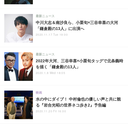
最新ニュース
中川大志＆南沙良ら、小栗旬×三谷幸喜の大河
「鎌倉殿の13人」に出演へ
2020.11.17 Tue 19:00
最新ニュース
2022年大河、三谷幸喜×小栗旬タッグで北条義時
を描く「鎌倉殿の13人」
2020.1.8 Wed 18:05
映画
水の中にダイブ！ 中村倫也の優しい声と共に観
る『岩合光昭の世界ネコ歩き2』予告編
2020.11.20 Fri 16:00