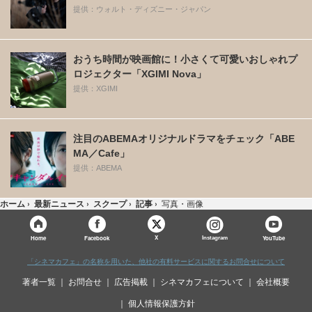
提供：ウォルト・ディズニー・ジャパン
おうち時間が映画館に！小さくて可愛いおしゃれプ
ロジェクター「XGIMI Nova」
提供：XGIMI
注目のABEMAオリジナルドラマをチェック「ABE
MA／Cafe」
提供：ABEMA
ホーム
›
最新ニュース
›
スクープ
›
記事
›
写真・画像
X
Home
Facebook
Instagram
YouTube
「シネマカフェ」の名称を用いた、他社の有料サービスに関するお問合せについて
著者一覧
お問合せ
広告掲載
シネマカフェについて
会社概要
個人情報保護方針