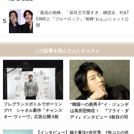
「最高の相棒」「凪玲王可愛すぎ」綱啓永、K(&T
EAM)と『ブルーロック』“相棒”おんぶショット公
開
この記事を読んだ人にオススメ
フレグランスボトルでボーリン
“韓国一の美男子”イ・ジュンギ
グ!? シャネル新作「チャンス
は高所恐怖症！ 『フライ・ダ
オー ヴィーヴ」広告公開 6枚
ディ』インタビュー 3枚目の写
目の写真・画像 | cinemacafe.
真・画像 | cinemacafe.net
net
【インタビュー】福士蒼汰×吉沢亮 7年ぶりの共