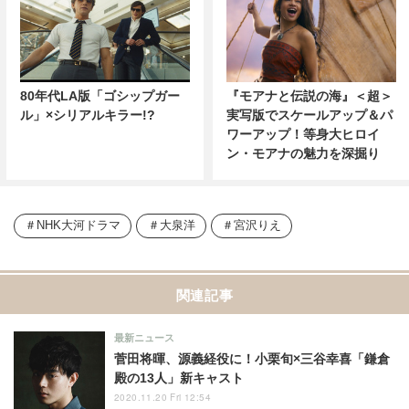
80年代LA版「ゴシップガー
『モアナと伝説の海』＜超＞
ル」×シリアルキラー!?
実写版でスケールアップ＆パ
ワーアップ！等身大ヒロイ
ン・モアナの魅力を深掘り
NHK大河ドラマ
大泉洋
宮沢りえ
関連記事
最新ニュース
菅田将暉、源義経役に！小栗旬×三谷幸喜「鎌倉
殿の13人」新キャスト
2020.11.20 Fri 12:54