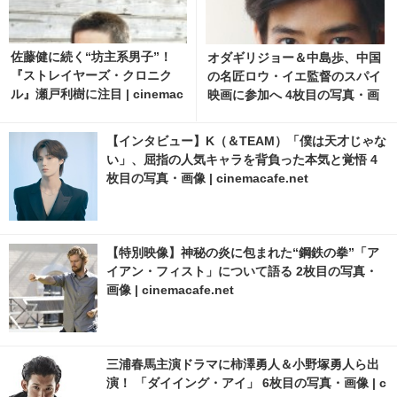
佐藤健に続く“坊主系男子”！
オダギリジョー＆中島歩、中国
『ストレイヤーズ・クロニク
の名匠ロウ・イエ監督のスパイ
ル』瀬戸利樹に注目 | cinemac
映画に参加へ 4枚目の写真・画
afe.net
像 | cinemacafe.net
【インタビュー】K（＆TEAM）「僕は天才じゃな
い」、屈指の人気キャラを背負った本気と覚悟 4
枚目の写真・画像 | cinemacafe.net
【特別映像】神秘の炎に包まれた“鋼鉄の拳”「ア
イアン・フィスト」について語る 2枚目の写真・
画像 | cinemacafe.net
三浦春馬主演ドラマに柿澤勇人＆小野塚勇人ら出
演！ 「ダイイング・アイ」 6枚目の写真・画像 | c