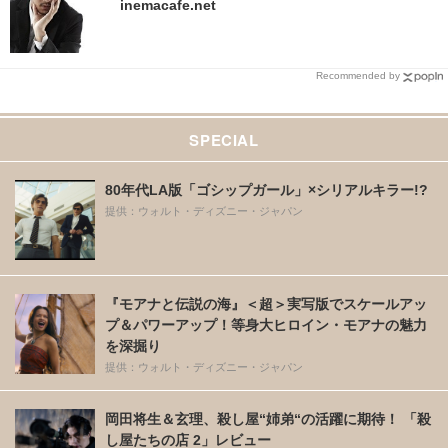
inemacafe.net
Recommended by
SPECIAL
80年代LA版「ゴシップガール」×シリアルキラー!?
提供：ウォルト・ディズニー・ジャパン
『モアナと伝説の海』＜超＞実写版でスケールアッ
プ＆パワーアップ！等身大ヒロイン・モアナの魅力
を深掘り
提供：ウォルト・ディズニー・ジャパン
岡田将生＆玄理、殺し屋“姉弟“の活躍に期待！ 「殺
し屋たちの店 2」レビュー