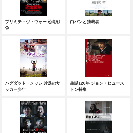
プリミティヴ・ウォー 恐竜戦
白パンと独裁者
争
バグダッド・メッシ 片足のサ
生誕120年 ジョン・ヒュース
ッカー少年
トン特集