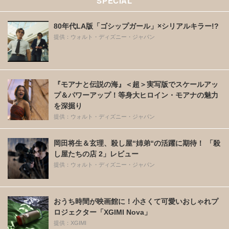
SPECIAL
80年代LA版「ゴシップガール」×シリアルキラー!?
提供：ウォルト・ディズニー・ジャパン
『モアナと伝説の海』＜超＞実写版でスケールアッ
プ＆パワーアップ！等身大ヒロイン・モアナの魅力
を深掘り
提供：ウォルト・ディズニー・ジャパン
岡田将生＆玄理、殺し屋“姉弟“の活躍に期待！ 「殺
し屋たちの店 2」レビュー
提供：ウォルト・ディズニー・ジャパン
おうち時間が映画館に！小さくて可愛いおしゃれプ
ロジェクター「XGIMI Nova」
提供：XGIMI