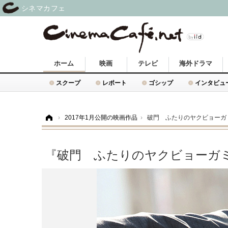
シネマカフェ
ホーム
映画
テレビ
海外ドラマ
スクープ
レポート
ゴシップ
インタビュ
ホーム
›
2017年1月公開の映画作品
›
破門 ふたりのヤクビョーガ
『破門 ふたりのヤクビョーガ