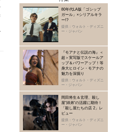
い
80年代LA版「ゴシップ
美
ガール」×シリアルキラ
ー!?
提供：ウォルト・ディズニ
ル
ー・ジャパン
『モアナと伝説の海』＜
超＞実写版でスケールア
ップ＆パワーアップ！等
身大ヒロイン・モアナの
魅力を深掘り
提供：ウォルト・ディズニ
ー・ジャパン
岡田将生＆玄理、殺し
屋“姉弟“の活躍に期待！
「殺し屋たちの店 2」レ
ビュー
提供：ウォルト・ディズニ
ー・ジャパン