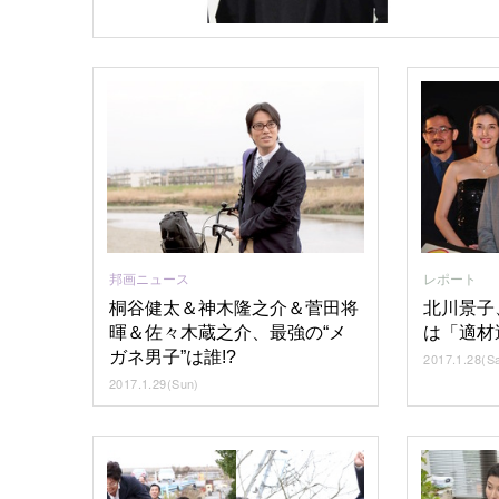
レポート
邦画ニュース
北川景子
桐谷健太＆神木隆之介＆菅田将
は「適材
暉＆佐々木蔵之介、最強の“メ
ガネ男子”は誰!?
2017.1.28(Sa
2017.1.29(Sun)