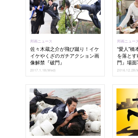
邦画ニュース
邦画ニュー
佐々木蔵之介が飛び蹴り！イケ
“愛人”
イケやくざのガチアクション画
を落とす
像解禁『破門』
門』場面
2017.1.18(Wed)
2016.12.28(