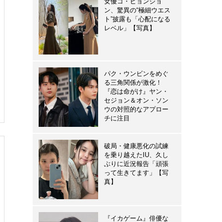
女優コ・ヒョンジョ
ン、驚異の“極細ウエス
ト”披露も「心配になる
レベル」【写真】
パク・ウンビンをめぐ
る三角関係が激化！
『恋は命がけ』ヤン・
セジョン＆オン・ソン
ウの対照的なアプロー
チに注目
破局・健康悪化の試練
を乗り越えたIU、久し
ぶりに近況報告「頑張
って生きてます」【写
真】
『イカゲーム』俳優な