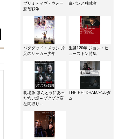
プリミティヴ・ウォー
白パンと独裁者
恐竜戦争
バグダッド・メッシ 片
生誕120年 ジョン・ヒ
足のサッカー少年
ューストン特集
劇場版 ほんとうにあっ
THE BELDHAM/ベルダ
た怖い話～ゾクゾク変
ム
な間取り～