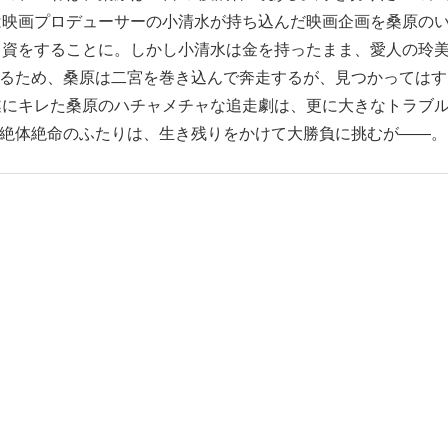
は映画プロデューサーの小清水が持ち込んだ映画企画を桑原の
出資をすることに。しかし小清水は金を持ったまま、愛人の玲
けるため、桑原は二宮を巻き込んで奔走するが、見つかってはす
遂にキレた桑原のハチャメチャな追走劇は、更に大きなトラブ
?絶体絶命のふたりは、生き残りをかけて大勝負に挑むが――。