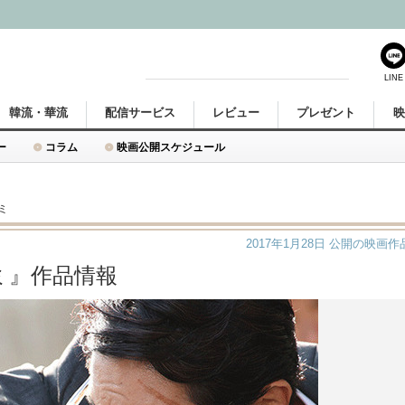
LINE
韓流・華流
配信サービス
レビュー
プレゼント
ー
コラム
映画公開スケジュール
ミ
2017年1月28日
公開の映画作
ミ』作品情報