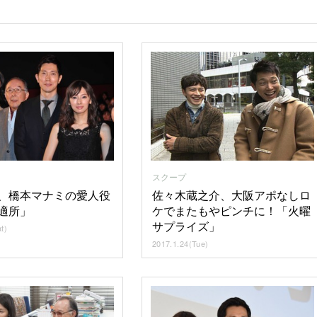
スクープ
、橋本マナミの愛人役
佐々木蔵之介、大阪アポなしロ
適所」
ケでまたもやピンチに！「火曜
サプライズ」
t)
2017.1.24(Tue)