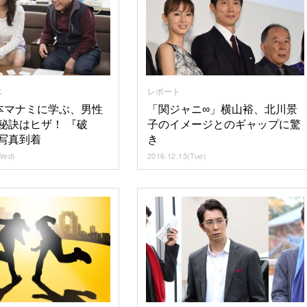
ス
レポート
橋本マナミに学ぶ、男性
「関ジャニ∞」横山裕、北川景
秘訣はヒザ！ 『破
子のイメージとのギャップに驚
写真到着
き
Wed)
2016.12.13(Tue)