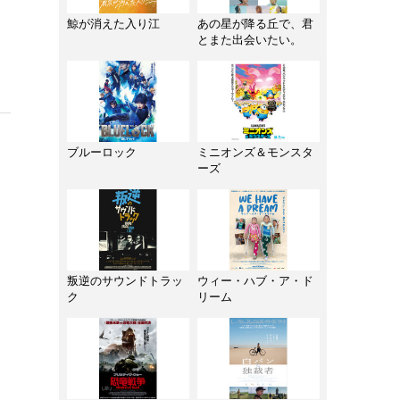
』
鯨が消えた入り江
あの星が降る丘で、君
とまた出会いたい。
ブルーロック
ミニオンズ＆モンスタ
ーズ
叛逆のサウンドトラッ
ウィー・ハブ・ア・ド
ク
リーム