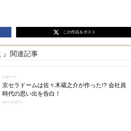
この作品をポスト
ミ』関連記事
レポート
京セラドームは佐々木蔵之介が作った!? 会社員
時代の思い出を告白！
2017.2.3(Fri)