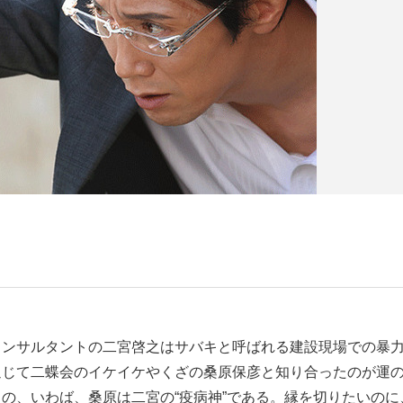
コンサルタントの二宮啓之はサバキと呼ばれる建設現場での暴
通じて二蝶会のイケイケやくざの桑原保彦と知り合ったのが運
の、いわば、桑原は二宮の“疫病神”である。縁を切りたいのに