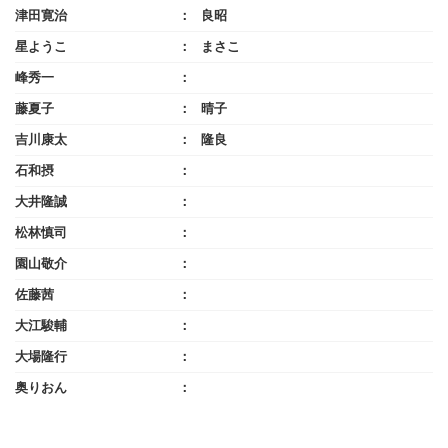
津田寛治
良昭
星ようこ
まさこ
峰秀一
藤夏子
晴子
吉川康太
隆良
石和摂
大井隆誠
松林慎司
園山敬介
佐藤茜
大江駿輔
大場隆行
奥りおん