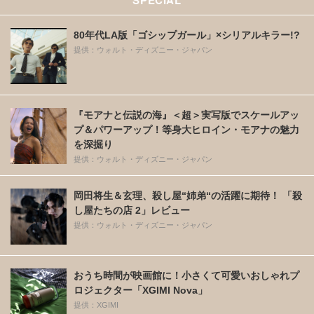
80年代LA版「ゴシップガール」×シリアルキラー!?
提供：ウォルト・ディズニー・ジャパン
『モアナと伝説の海』＜超＞実写版でスケールアッ
プ＆パワーアップ！等身大ヒロイン・モアナの魅力
を深掘り
提供：ウォルト・ディズニー・ジャパン
岡田将生＆玄理、殺し屋“姉弟“の活躍に期待！ 「殺
し屋たちの店 2」レビュー
提供：ウォルト・ディズニー・ジャパン
おうち時間が映画館に！小さくて可愛いおしゃれプ
ロジェクター「XGIMI Nova」
提供：XGIMI