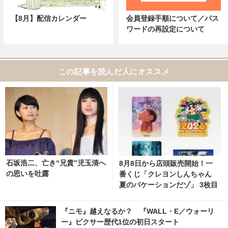
【8月】配信カレンダー
会員登録手順について／パス
ワードの再設定について
この記事を読んだ人にオススメ
石坂浩二、亡き“兄貴”児玉清へ
8月8日から店頭販売開始！一
の思いを吐露
番くじ「クレヨンしんちゃん
夏のバケーションだゾ」 3枚目
の写真・画像 | cinemacafe.ne
t
『ニモ』越えなるか？ 『WALL・E／ウォーリ
ー』ピクサー歴代1位の初日スタート