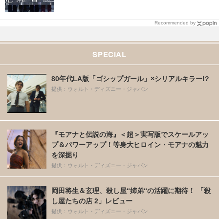
Recommended by
SPECIAL
80年代LA版「ゴシップガール」×シリアルキラー!?
提供：ウォルト・ディズニー・ジャパン
『モアナと伝説の海』＜超＞実写版でスケールアッ
プ＆パワーアップ！等身大ヒロイン・モアナの魅力
を深掘り
提供：ウォルト・ディズニー・ジャパン
岡田将生＆玄理、殺し屋“姉弟“の活躍に期待！ 「殺
し屋たちの店 2」レビュー
提供：ウォルト・ディズニー・ジャパン