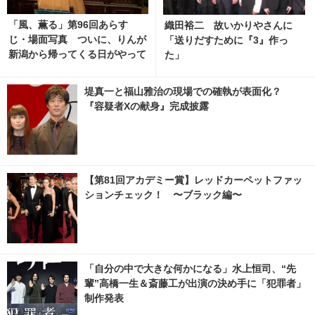
「風、薫る」第96回あらす
織田裕二 故いかりやさんに
じ・場面写真 ついに、りんが
「送りだすために『3』作っ
新潟から帰ってくる日がやって
た」
くる…8月10日放送 3枚目の写
真・画像 | cinemacafe.net
堤真一と福山雅治の現場での確執が表面化？
『容疑者Xの献身』完成披露
【第81回アカデミー賞】レッドカーペットファッ
ションチェック！ 〜ブラック編〜
「自分の中で大きな何かになる」水上恒司、“先
輩”高橋一生＆斎藤工が出演の決め手に「犯罪者」
制作発表