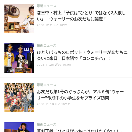
最新ニュース
森三中・村上「子供は“ひとり”ではなく2人欲し
い」 ウォーリーのお友だちに認定！
2008.12.2 Tue 18:21
最新ニュース
ひとりぼっちのロボット・ウォーリーが友だちに
会いに来日 日本語で「コンニチハ」！
2008.11.26 Wed 16:05
最新ニュース
お友だち第1号のぐっさんが、アルミ缶“ウォー
リー”作成中の小学生をサプライズ訪問
2008.11.18 Tue 16:12
最新ニュース
草刈正雄「ひとりぼっちにはなりたくない！」