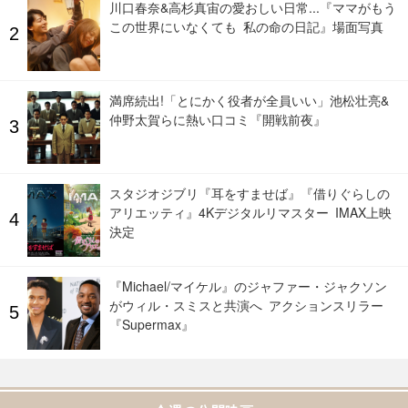
川口春奈&高杉真宙の愛おしい日常...『ママがもう
この世界にいなくても 私の命の日記』場面写真
満席続出!「とにかく役者が全員いい」池松壮亮&
仲野太賀らに熱い口コミ『開戦前夜』
スタジオジブリ『耳をすませば』『借りぐらしの
アリエッティ』4Kデジタルリマスター IMAX上映
決定
『Michael/マイケル』のジャファー・ジャクソン
がウィル・スミスと共演へ アクションスリラー
『Supermax』