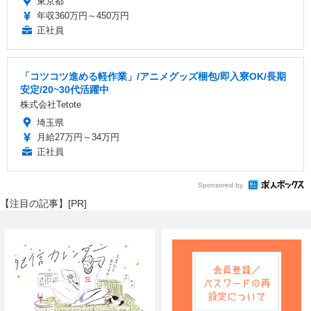
東京都
年収360万円～450万円
正社員
「コツコツ進める軽作業」/アニメグッズ梱包/即入寮OK/長期
安定/20~30代活躍中
株式会社Tetote
埼玉県
月給27万円～34万円
正社員
Sponsored by
【注目の記事】[PR]