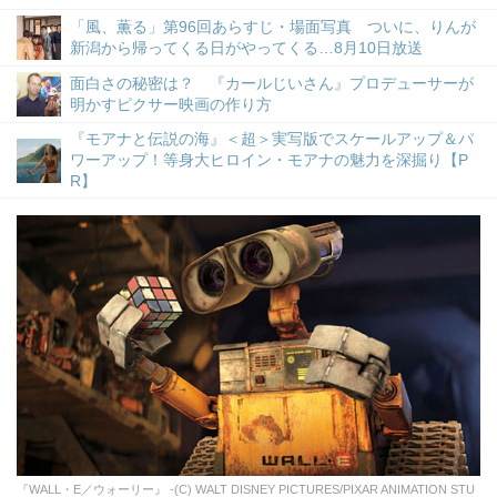
「風、薫る」第96回あらすじ・場面写真 ついに、りんが
新潟から帰ってくる日がやってくる…8月10日放送
面白さの秘密は？ 『カールじいさん』プロデューサーが
明かすピクサー映画の作り方
『モアナと伝説の海』＜超＞実写版でスケールアップ＆パ
ワーアップ！等身大ヒロイン・モアナの魅力を深掘り【P
R】
『WALL・E／ウォーリー』 -(C) WALT DISNEY PICTURES/PIXAR ANIMATION STU