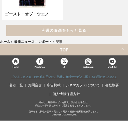
ゴースト・オブ・ウエノ
今週の映画をもっと見る
ホーム
›
最新ニュース
›
レポート
›
記事
TOP
X
Home
Facebook
Instagram
YouTube
「シネマカフェ」の名称を用いた、他社の有料サービスに関するお問合せについて
著者一覧
お問合せ
広告掲載
シネマカフェについて
会社概要
個人情報保護方針
紹介した商品/サービスを購入、契約した場合に、
売上の一部が弊社サイトに還元されることがあります。
当サイトに掲載の記事・見出し・写真・画像の無断転載を禁じます。
Copyright © 2026 IID, Inc.