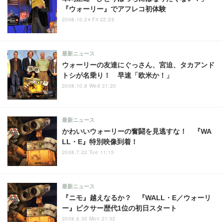
『ウォーリー』でアフレコ初体験
2008.10.24 Fri 22:26
最新ニュース
ウォーリーの友達にぐっさん、宮迫、タカアンド
トシが名乗り！ 早速「欧米か！」
2008.10.8 Wed 21:20
最新ニュース
かわいいウォーリーの奮闘を見逃すな！ 『WA
LL・E』特別映像到着！
2008.7.22 Tue 11:15
最新ニュース
『ニモ』越えなるか？ 『WALL・E／ウォーリ
ー』ピクサー歴代1位の初日スタート
2008.6.30 Mon 21:02