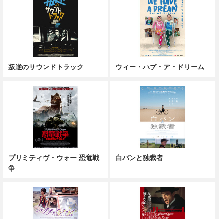
叛逆のサウンドトラック
ウィー・ハブ・ア・ドリーム
プリミティヴ・ウォー 恐竜戦
白パンと独裁者
争