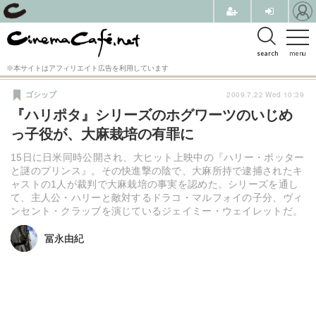
search
menu
※本サイトはアフィリエイト広告を利用しています
2009.7.22 Wed 10:39
ゴシップ
『ハリポタ』シリーズのホグワーツのいじめ
っ子役が、大麻栽培の有罪に
15日に日米同時公開され、大ヒット上映中の『ハリー・ポッター
と謎のプリンス』。その快進撃の陰で、大麻所持で逮捕されたキ
ャストの1人が裁判で大麻栽培の事実を認めた。シリーズを通し
て、主人公・ハリーと敵対するドラコ・マルフォイの子分、ヴィ
ンセント・クラッブを演じているジェイミー・ウェイレットだ。
冨永由紀
冨永由紀