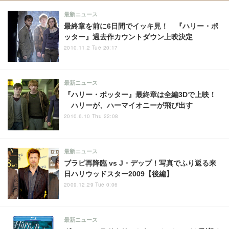
最新ニュース
最終章を前に6日間でイッキ見！ 『ハリー・ポ
ッター』過去作カウントダウン上映決定
2010.11.2 Tue 20:17
最新ニュース
『ハリー・ポッター』最終章は全編3Dで上映！
ハリーが、ハーマイオニーが飛び出す
2010.6.10 Thu 22:08
最新ニュース
ブラピ再降臨 vs J・デップ！写真でふり返る来
日ハリウッドスター2009【後編】
2009.12.29 Tue 0:06
最新ニュース