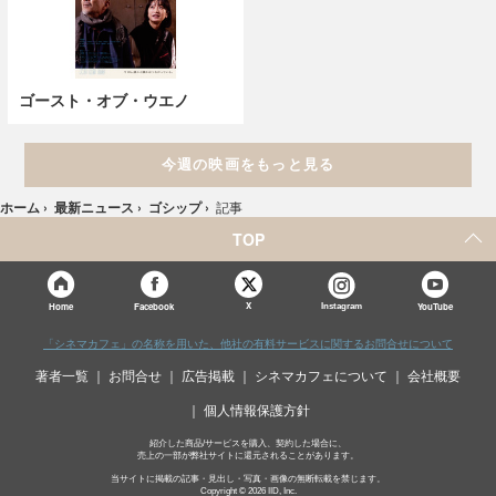
ゴースト・オブ・ウエノ
今週の映画をもっと見る
ホーム
›
最新ニュース
›
ゴシップ
›
記事
TOP
X
Home
Facebook
Instagram
YouTube
「シネマカフェ」の名称を用いた、他社の有料サービスに関するお問合せについて
著者一覧
お問合せ
広告掲載
シネマカフェについて
会社概要
個人情報保護方針
紹介した商品/サービスを購入、契約した場合に、
売上の一部が弊社サイトに還元されることがあります。
当サイトに掲載の記事・見出し・写真・画像の無断転載を禁じます。
Copyright © 2026 IID, Inc.