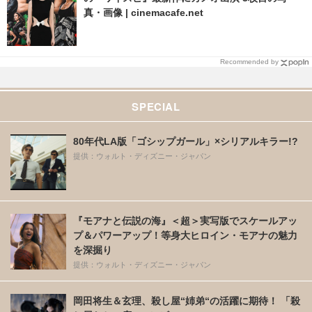
真・画像 | cinemacafe.net
Recommended by
SPECIAL
80年代LA版「ゴシップガール」×シリアルキラー!?
提供：ウォルト・ディズニー・ジャパン
『モアナと伝説の海』＜超＞実写版でスケールアッ
プ＆パワーアップ！等身大ヒロイン・モアナの魅力
を深掘り
提供：ウォルト・ディズニー・ジャパン
岡田将生＆玄理、殺し屋“姉弟“の活躍に期待！ 「殺