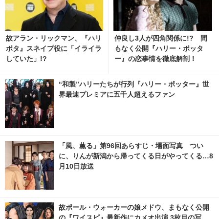
故アラン・リックマン、『ハリ
仲良し3人が四角関係に!? 間
ポタ』スネイプ役に「イライラ
もなく公開『ハリー・ポッタ
していた」!?
ー』の恋事情を徹底解剖！
“和製”ハリーたちが行列『ハリー・ポッター』世
界最速プレミアに五千人超えるファン
「風、薫る」第96回あらすじ・場面写真 つい
に、りんが新潟から帰ってくる日がやってくる…8
月10日放送
故ポール・ウォーカーの娘メドウ、まもなく公開
の『ワイスピ』最新作にカメオ出演 3枚目の写