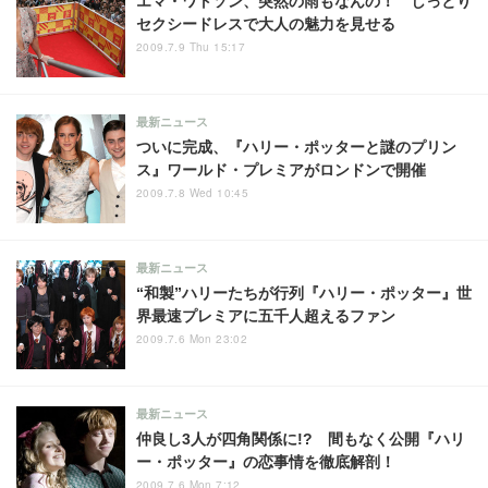
エマ・ワトソン、突然の雨もなんの！ しっとり
セクシードレスで大人の魅力を見せる
2009.7.9 Thu 15:17
最新ニュース
ついに完成、『ハリー・ポッターと謎のプリン
ス』ワールド・プレミアがロンドンで開催
2009.7.8 Wed 10:45
最新ニュース
“和製”ハリーたちが行列『ハリー・ポッター』世
界最速プレミアに五千人超えるファン
2009.7.6 Mon 23:02
最新ニュース
仲良し3人が四角関係に!? 間もなく公開『ハリ
ー・ポッター』の恋事情を徹底解剖！
2009.7.6 Mon 7:12