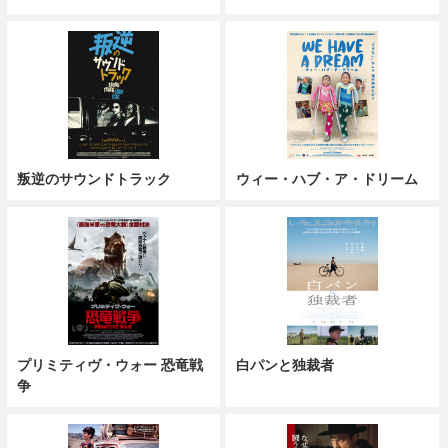
叛逆のサウンドトラック
ウィー・ハブ・ア・ドリーム
プリミティヴ・ウォー 恐竜戦
白パンと独裁者
争