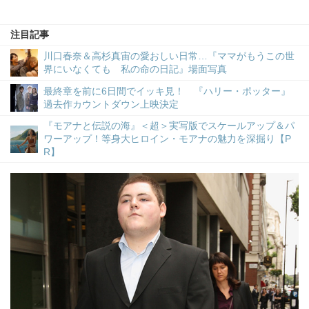
注目記事
川口春奈＆高杉真宙の愛おしい日常…『ママがもうこの世
界にいなくても 私の命の日記』場面写真
最終章を前に6日間でイッキ見！ 『ハリー・ポッター』
過去作カウントダウン上映決定
『モアナと伝説の海』＜超＞実写版でスケールアップ＆パ
ワーアップ！等身大ヒロイン・モアナの魅力を深掘り【P
R】