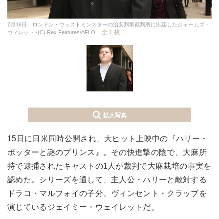
7月16日、ロンドン・ウェストミンスターの治安判事裁判所に出廷したジェームズ・
全 1 枚
ウィレット -(C) Rex Features/AFLO
拡大写真
15日に日米同時公開され、大ヒット上映中の『ハリー・
ポッターと謎のプリンス』。その快進撃の陰で、大麻所
持で逮捕されたキャストの1人が裁判で大麻栽培の事実を
認めた。シリーズを通して、主人公・ハリーと敵対する
ドラコ・マルフォイの子分、ヴィンセント・クラッブを
演じているジェイミー・ウェイレットだ。