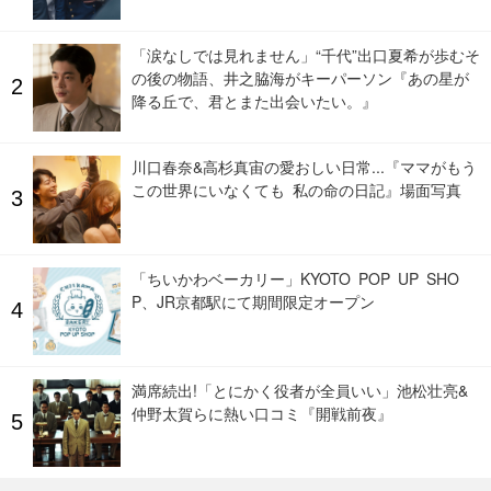
「涙なしでは見れません」“千代”出口夏希が歩むそ
の後の物語、井之脇海がキーパーソン『あの星が
降る丘で、君とまた出会いたい。』
川口春奈&高杉真宙の愛おしい日常...『ママがもう
この世界にいなくても 私の命の日記』場面写真
「ちいかわベーカリー」KYOTO POP UP SHO
P、JR京都駅にて期間限定オープン
満席続出!「とにかく役者が全員いい」池松壮亮&
仲野太賀らに熱い口コミ『開戦前夜』