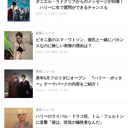
ダニエル・ラドクリフからのメッセージが到着！
ハリーに生で質問ができるチャンスも
2009.12.7 Mon 23:07
最新ニュース
ビキニ姿のエマ・ワトソン、彼氏と一緒にバカン
スなのに険しい表情の理由は？
2009.12.2 Wed 10:16
最新ニュース
来年5月フロリダにオープン 『ハリー・ポッタ
ー』テーマパークの内容をご紹介！
2009.11.28 Sat 17:32
最新ニュース
ハリーのライバル・ドラコ役、トム・フェルトン
に直撃「彼は、状況の犠牲者なんだ」