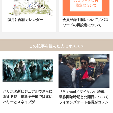
【8月】配信カレンダー
会員登録手順について／パス
ワードの再設定について
この記事を読んだ人にオススメ
ハリポタ新ビジュアルでさらに
『Michael／マイケル』続編、
深まる謎 最新予告編では遂に
製作開始時期と公開日について
ハリーとスネイプが…
ライオンズゲート会長がコメン
ト 1枚目の写真・画像 | cinem
acafe.net