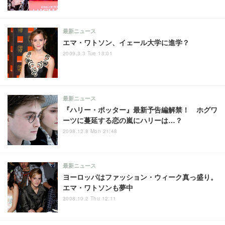
最新ニュース
エマ・ワトソン、イェール大学に進学？
2009.3.3 Tue 13:01
最新ニュース
『ハリー・ポッター』最新予告編解禁！ ホグワ
ーツに蔓延する恋の嵐にハリーは…？
2008.12.8 Mon 21:48
最新ニュース
ヨーロッパはファッション・ウィーク真っ盛り。
エマ・ワトソンも夢中
2008.10.2 Thu 12:11