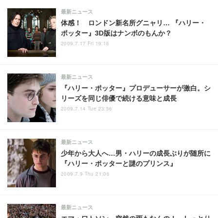
最新ニュース
体感！ ロンドン新名所グニャリ… 『ハリー・
ポッター』3D版はナンボのもんか？
2009.7.17 Fri 19:16
最新ニュース
『ハリー・ポッター』プロデューサーが激白。シ
リーズを同じ俳優で続ける意味と成長
2009.7.14 Tue 23:56
最新ニュース
少年から大人へ…男・ハリーの成長ぶりが随所に
『ハリー・ポッターと謎のプリンス』
2009.7.9 Thu 21:06
最新ニュース