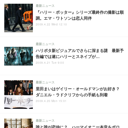
最新ニュース
『ハリー・ポッター』シリーズ最終作の撮影は順
調。エマ・ワトソンは恋人同伴
2009.4.22 Wed 12:10
最新ニュース
ハリポタ新ビジュアルでさらに深まる謎 最新予
告編では遂にハリーとスネイプが…
2009.4.21 Tue 9:00
最新ニュース
里田まいはゲイリー・オールドマンがお好き？
ダニエル・ラドクリフからの手紙も到着
2009.4.20 Mon 15:01
最新ニュース
誰と誰が恋仲に？ ハーマイオニー本音をポロ