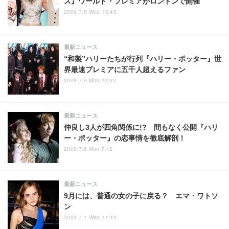
ス』ワールド・プレミアがロンドンで開催
2009.7.8 Wed 10:45
最新ニュース
“和製”ハリーたちが行列『ハリー・ポッター』世
界最速プレミアに五千人超えるファン
2009.7.6 Mon 23:02
最新ニュース
仲良し3人が四角関係に!? 間もなく公開『ハリ
ー・ポッター』の恋事情を徹底解剖！
2009.7.6 Mon 7:12
最新ニュース
9月には、普通の女の子に戻る？ エマ・ワトソ
ン
2009.7.1 Wed 11:49