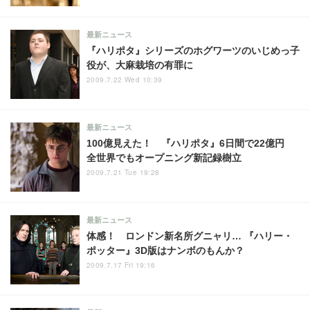
最新ニュース
『ハリポタ』シリーズのホグワーツのいじめっ子
役が、大麻栽培の有罪に
2009.7.22 Wed 10:39
最新ニュース
100億見えた！ 『ハリポタ』6日間で22億円
全世界でもオープニング新記録樹立
2009.7.21 Tue 19:28
最新ニュース
体感！ ロンドン新名所グニャリ… 『ハリー・
ポッター』3D版はナンボのもんか？
2009.7.17 Fri 19:16