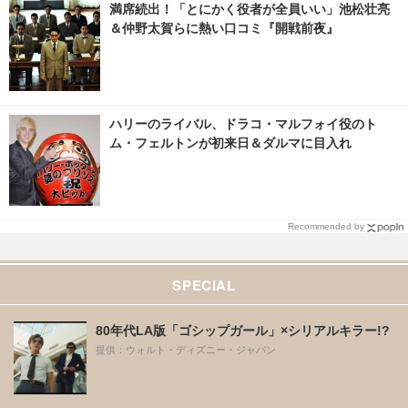
満席続出！「とにかく役者が全員いい」池松壮亮
＆仲野太賀らに熱い口コミ『開戦前夜』
ハリーのライバル、ドラコ・マルフォイ役のト
ム・フェルトンが初来日＆ダルマに目入れ
Recommended by
SPECIAL
80年代LA版「ゴシップガール」×シリアルキラー!?
提供：ウォルト・ディズニー・ジャパン