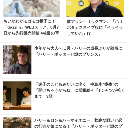
ちいかわがモコモコ帽子に！
故アラン・リックマン、『ハリ
「dazzlin」WEBストア、8月7
ポタ』スネイプ役に「イライラ
日から先行販売開始 4枚目の写
していた」!?
真・画像 | cinemacafe.net
少年から大人へ…男・ハリーの成長ぶりが随所に
『ハリー・ポッターと謎のプリンス』
「迷子のこどもみたいに泣く」中島歩“樹生”の
「開けちゃうからね」に反響続々「Tシャツが乾く
まで」3話
ハリー＆ロン＆ハーマイオニー、壮絶な戦いと恋
の行方が気になる！『ハリー・ポッターと謎のプ