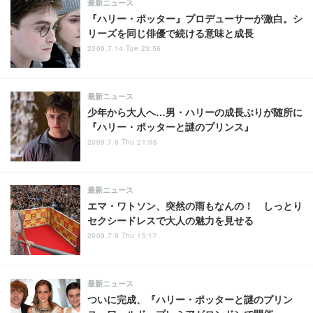
最新ニュース
『ハリー・ポッター』プロデューサーが激白。シ
リーズを同じ俳優で続ける意味と成長
2009.7.14 Tue 23:56
最新ニュース
少年から大人へ…男・ハリーの成長ぶりが随所に
『ハリー・ポッターと謎のプリンス』
2009.7.9 Thu 21:06
最新ニュース
エマ・ワトソン、突然の雨もなんの！ しっとり
セクシードレスで大人の魅力を見せる
2009.7.9 Thu 15:17
最新ニュース
ついに完成、『ハリー・ポッターと謎のプリン