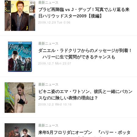
最新ニュース
ブラピ再降臨 vs J・デップ！写真でふり返る来
日ハリウッドスター2009【後編】
2009.12.29 Tue 0:06
最新ニュース
ダニエル・ラドクリフからのメッセージが到着！
ハリーに生で質問ができるチャンスも
2009.12.7 Mon 23:07
最新ニュース
ビキニ姿のエマ・ワトソン、彼氏と一緒にバカン
スなのに険しい表情の理由は？
2009.12.2 Wed 10:16
最新ニュース
来年5月フロリダにオープン 『ハリー・ポッタ