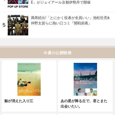
E」がジェイアール京都伊勢丹で開催
満席続出!「とにかく役者が全員いい」池松壮亮&
仲野太賀らに熱い口コミ『開戦前夜』
今週の公開映画
鯨が消えた入り江
あの星が降る丘で、君とまた
出会いたい。