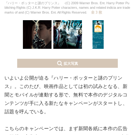
『ハリー・ポッターと謎のプリンス』 -(C) 2009 Warner Bros. Ent. Harry Potter Pu
blishing Rights (C) J.K.R. Harry Potter characters, names and related indicia are trade
全 3 枚
marks of and (C) Warner Bros. Ent. All Rights Reserved.
拡大写真
いよいよ公開が迫る『ハリー・ポッターと謎のプリン
ス』。このたび、映画作品としては初の試みとなる、新
聞とモバイルが連動する形で、無料で本作のデジタルコ
ンテンツが手に入る新たなキャンペーンがスタートし、
話題を呼んでいる。
こちらのキャンペーンでは、まず新聞各紙に本作の広告