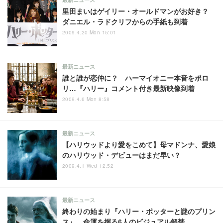
最新ニュース
里田まいはゲイリー・オールドマンがお好き？
ダニエル・ラドクリフからの手紙も到着
2009.4.20 Mon 15:01
最新ニュース
誰と誰が恋仲に？ ハーマイオニー本音をポロ
リ…『ハリー』コメント付き最新映像到着
2009.4.6 Mon 8:58
最新ニュース
【ハリウッドより愛をこめて】母マドンナ、愛娘
のハリウッド・デビューはまだ早い？
2009.4.1 Wed 12:52
最新ニュース
終わりの始まり『ハリー・ポッターと謎のプリン
ス』 命運を握る6人のビジュアル解禁