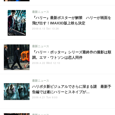
最新ニュース
『ハリー』最新ポスターが解禁 ハリーが画面を
飛び出す！IMAX3D版上映も決定
2009.6.13 Sat 13:26
最新ニュース
『ハリー・ポッター』シリーズ最終作の撮影は順
調。エマ・ワトソンは恋人同伴
2009.4.22 Wed 12:10
最新ニュース
ハリポタ新ビジュアルでさらに深まる謎 最新予
告編では遂にハリーとスネイプが…
2009.4.21 Tue 9:00