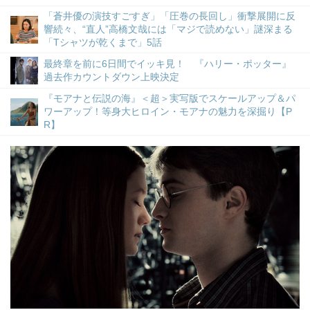
「蒼井優の演技すごすぎ」「圧巻の長回し」衝撃展開に反
響続々、“直人”高橋文哉には「マジで読めない」謎深まる
「Tシャツが乾くまで」5話
最終章を前に6日間でイッキ見！ 『ハリー・ポッター』
過去作カウントダウン上映決定
『モアナと伝説の海』＜超＞実写版でスケールアップ＆パ
ワーアップ！等身大ヒロイン・モアナの魅力を深掘り【P
R】