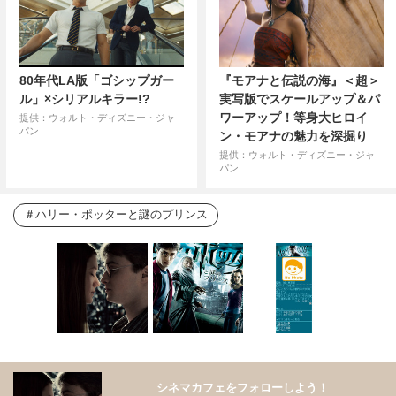
80年代LA版「ゴシップガー
『モアナと伝説の海』＜超＞
ル」×シリアルキラー!?
実写版でスケールアップ＆パ
ワーアップ！等身大ヒロイ
提供：ウォルト・ディズニー・ジャ
パン
ン・モアナの魅力を深掘り
提供：ウォルト・ディズニー・ジャ
パン
ハリー・ポッターと謎のプリンス
シネマカフェをフォローしよう！