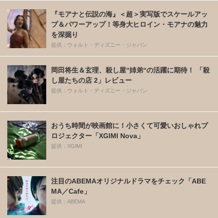
『モアナと伝説の海』＜超＞実写版でスケールアッ
プ＆パワーアップ！等身大ヒロイン・モアナの魅力
を深掘り
提供：ウォルト・ディズニー・ジャパン
岡田将生＆玄理、殺し屋“姉弟“の活躍に期待！ 「殺
し屋たちの店 2」レビュー
提供：ウォルト・ディズニー・ジャパン
おうち時間が映画館に！小さくて可愛いおしゃれプ
ロジェクター「XGIMI Nova」
提供：XGIMI
注目のABEMAオリジナルドラマをチェック「ABE
MA／Cafe」
提供：ABEMA