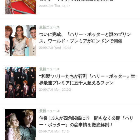
2009.7.9 Thu 15:17
最新ニュース
ついに完成、『ハリー・ポッターと謎のプリン
ス』ワールド・プレミアがロンドンで開催
2009.7.8 Wed 10:45
最新ニュース
“和製”ハリーたちが行列『ハリー・ポッター』世
界最速プレミアに五千人超えるファン
2009.7.6 Mon 23:02
最新ニュース
仲良し3人が四角関係に!? 間もなく公開『ハリ
ー・ポッター』の恋事情を徹底解剖！
2009.7.6 Mon 7:12