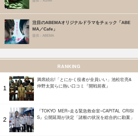
提供：XGIMI
注目のABEMAオリジナルドラマをチェック「ABE
MA／Cafe」
提供：ABEMA
RANKING
満席続出!「とにかく役者が全員いい」池松壮亮&
仲野太賀らに熱い口コミ『開戦前夜』
『TOKYO MER~走る緊急救命室~CAPITAL CRISI
S』公開延期が決定「諸般の状況を総合的に勘案」