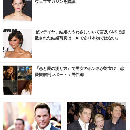
ウェブマガジンを購読
ゼンデイヤ、結婚のうわさについて言及 SNSで拡
散された結婚写真は「AIであり本物ではない」
『恋と愛の測り方』で男女のホンネが対立!? 恋
愛観解剖レポート：男性編