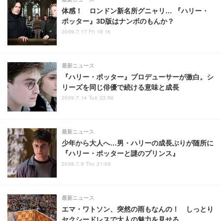
体感！ ロンドン新名所グニャリ… 『ハリー・
ポッター』3D版はナンボのもんか？
2009.7.17 Fri 19:16
最新ニュース
『ハリー・ポッター』プロデューサーが激白。シ
リーズを同じ俳優で続ける意味と成長
2009.7.14 Tue 23:56
最新ニュース
少年から大人へ…男・ハリーの成長ぶりが随所に
『ハリー・ポッターと謎のプリンス』
2009.7.9 Thu 21:06
最新ニュース
エマ・ワトソン、突然の雨もなんの！ しっとり
セクシードレスで大人の魅力を見せる