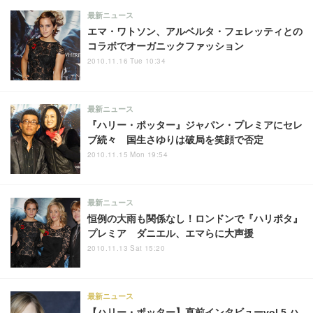
最新ニュース
エマ・ワトソン、アルベルタ・フェレッティとの
コラボでオーガニックファッション
2010.11.16 Tue 10:34
最新ニュース
『ハリー・ポッター』ジャパン・プレミアにセレ
ブ続々 国生さゆりは破局を笑顔で否定
2010.11.15 Mon 19:54
最新ニュース
恒例の大雨も関係なし！ロンドンで『ハリポタ』
プレミア ダニエル、エマらに大声援
2010.11.13 Sat 15:20
最新ニュース
【ハリー・ポッター】直前インタビューvol.5 ハ