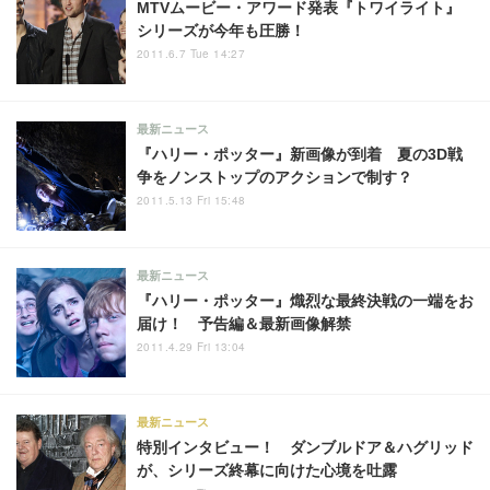
MTVムービー・アワード発表『トワイライト』
シリーズが今年も圧勝！
2011.6.7 Tue 14:27
最新ニュース
『ハリー・ポッター』新画像が到着 夏の3D戦
争をノンストップのアクションで制す？
2011.5.13 Fri 15:48
最新ニュース
『ハリー・ポッター』熾烈な最終決戦の一端をお
届け！ 予告編＆最新画像解禁
2011.4.29 Fri 13:04
最新ニュース
特別インタビュー！ ダンブルドア＆ハグリッド
が、シリーズ終幕に向けた心境を吐露