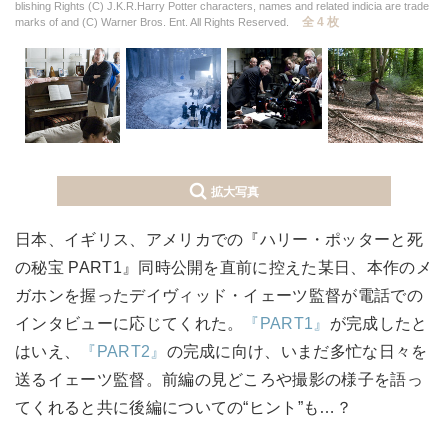
blishing Rights (C) J.K.R.Harry Potter characters, names and related indicia are trade
全 4 枚
marks of and (C) Warner Bros. Ent. All Rights Reserved.
拡大写真
日本、イギリス、アメリカでの『ハリー・ポッターと死
の秘宝 PART1』同時公開を直前に控えた某日、本作のメ
ガホンを握ったデイヴィッド・イェーツ監督が電話での
インタビューに応じてくれた。
『PART1』
が完成したと
はいえ、
『PART2』
の完成に向け、いまだ多忙な日々を
送るイェーツ監督。前編の見どころや撮影の様子を語っ
てくれると共に後編についての“ヒント”も…？