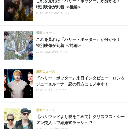
これを見れば『ハリー・ポッター』が分かる！
特別映像が到着 ＜後編＞
2010.12.13 Mon 15:51
最新ニュース
これを見れば『ハリー・ポッター』が分かる！
特別映像が到着 ＜前編＞
2010.12.8 Wed 14:44
最新ニュース
『ハリー・ポッター』来日インタビュー ロン＆
ジニー＆ルーナ 恋の行方にモノ申す！
2010.11.26 Fri 10:55
最新ニュース
【ハリウッドより愛をこめて】クリスマス・シー
ズン突入…で結婚式ラッシュ!?
2010.11.22 Mon 14:01