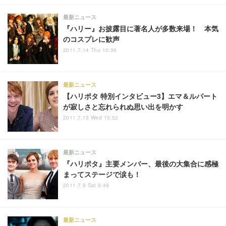
最新ニュース
『ハリー』お披露目に著名人が多数来場！ 本気
のコスプレに歓声
2011.7.14 Thu 10:36
最新ニュース
【ハリポタ 特別インタビュー3】エマ＆ルパート
が寂しさと忘れられぬ思い出を明かす
2011.7.13 Wed 15:52
最新ニュース
『ハリポタ』主要メンバー、最後の大集合に感極
まってステージで涙も！
2011.7.9 Sat 9:49
最新ニュース