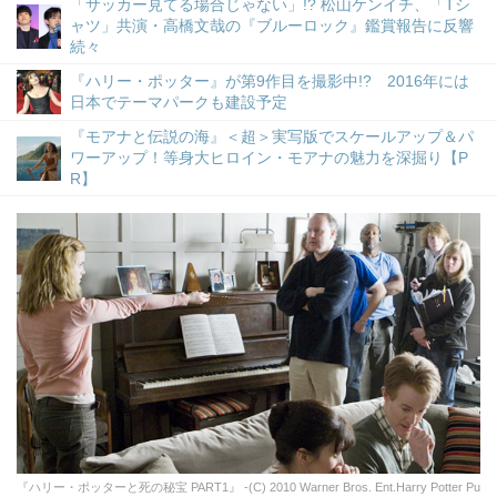
「サッカー見てる場合じゃない」!? 松山ケンイチ、「Tシ
ャツ」共演・高橋文哉の『ブルーロック』鑑賞報告に反響
続々
『ハリー・ポッター』が第9作目を撮影中!? 2016年には
日本でテーマパークも建設予定
『モアナと伝説の海』＜超＞実写版でスケールアップ＆パ
ワーアップ！等身大ヒロイン・モアナの魅力を深掘り【P
R】
『ハリー・ポッターと死の秘宝 PART1』 -(C) 2010 Warner Bros. Ent.Harry Potter Pu