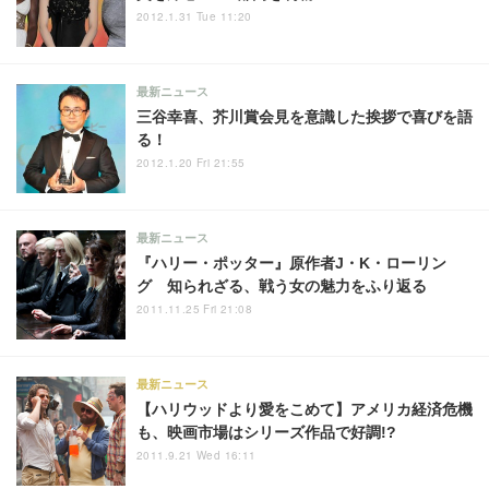
2012.1.31 Tue 11:20
最新ニュース
三谷幸喜、芥川賞会見を意識した挨拶で喜びを語
る！
2012.1.20 Fri 21:55
最新ニュース
『ハリー・ポッター』原作者J・K・ローリン
グ 知られざる、戦う女の魅力をふり返る
2011.11.25 Fri 21:08
最新ニュース
【ハリウッドより愛をこめて】アメリカ経済危機
も、映画市場はシリーズ作品で好調!?
2011.9.21 Wed 16:11