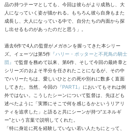
品の持つテーマとしても、今回は彼らがより成熟し、大
人になっていく姿が描かれる。もちろん彼ら自身もまた
成長し、大人になっている中で、自分たちの内面から探
し出せるものがあったのだと思う」。
過去6作で4人の監督がメガホンを握ってきた本シリー
ズ。イェーツは第5作
『ハリー・ポッターと不死鳥の騎士
団』
で監督を務めて以来、第6作、そして今回の最終章と
シリーズのおよそ半分を任されたことになるが、その中
でハリーたちは、愛しいひととの死や別れに数多く直面
してきた。当然、今回の
『PART1』
においてもそれは例
外ではない。こうしたシーンについて監督は、先ほども
述べたように「実際にそこで何を感じるかというリアリ
ティを追求した」と語ると共にシーンが持つ“エネルギ
ー”という言葉で説明してくれた。
「特に身近に死を経験していない若い人たちにとって、