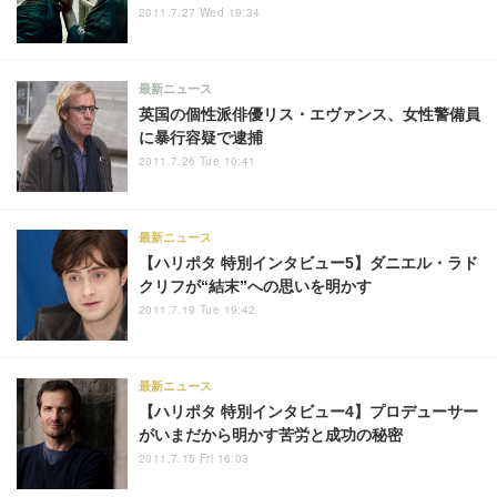
2011.7.27 Wed 19:34
最新ニュース
英国の個性派俳優リス・エヴァンス、女性警備員
に暴行容疑で逮捕
2011.7.26 Tue 10:41
最新ニュース
【ハリポタ 特別インタビュー5】ダニエル・ラド
クリフが“結末”への思いを明かす
2011.7.19 Tue 19:42
最新ニュース
【ハリポタ 特別インタビュー4】プロデューサー
がいまだから明かす苦労と成功の秘密
2011.7.15 Fri 16:03