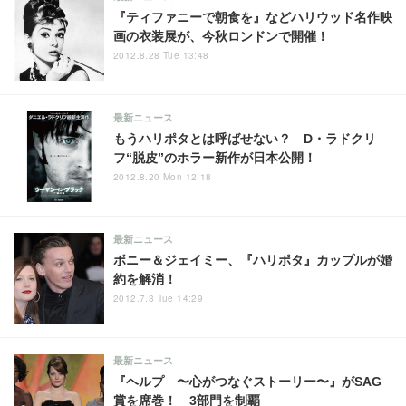
『ティファニーで朝食を』などハリウッド名作映
画の衣装展が、今秋ロンドンで開催！
2012.8.28 Tue 13:48
最新ニュース
もうハリポタとは呼ばせない？ D・ラドクリ
フ“脱皮”のホラー新作が日本公開！
2012.8.20 Mon 12:18
最新ニュース
ボニー＆ジェイミー、『ハリポタ』カップルが婚
約を解消！
2012.7.3 Tue 14:29
最新ニュース
『ヘルプ 〜心がつなぐストーリー〜』がSAG
賞を席巻！ 3部門を制覇