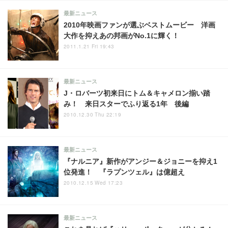
最新ニュース
2010年映画ファンが選ぶベストムービー 洋画
大作を抑えあの邦画がNo.1に輝く！
2011.1.21 Fri 19:43
最新ニュース
J・ロバーツ初来日にトム＆キャメロン揃い踏
み！ 来日スターでふり返る1年 後編
2010.12.30 Thu 22:19
最新ニュース
『ナルニア』新作がアンジー＆ジョニーを抑え1
位発進！ 『ラプンツェル』は億超え
2010.12.15 Wed 17:23
最新ニュース