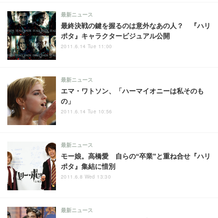
最新ニュース
最終決戦の鍵を握るのは意外なあの人？ 『ハリ
ポタ』キャラクタービジュアル公開
2011.6.14 Tue 11:00
最新ニュース
エマ・ワトソン、「ハーマイオニーは私そのも
の」
2011.6.14 Tue 10:56
最新ニュース
モー娘。高橋愛 自らの“卒業”と重ね合せ『ハリ
ポタ』集結に惜別
2011.6.8 Wed 13:30
最新ニュース