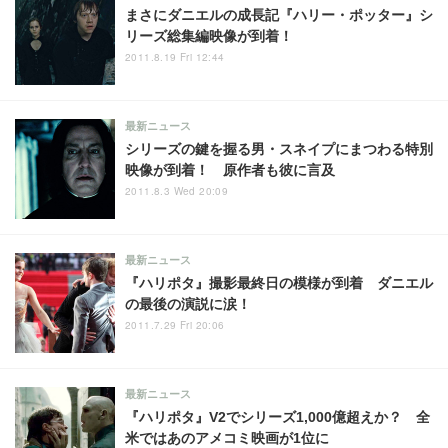
まさにダニエルの成長記『ハリー・ポッター』シ
リーズ総集編映像が到着！
2011.8.19 Fri 12:44
最新ニュース
シリーズの鍵を握る男・スネイプにまつわる特別
映像が到着！ 原作者も彼に言及
2011.8.3 Wed 20:09
最新ニュース
『ハリポタ』撮影最終日の模様が到着 ダニエル
の最後の演説に涙！
2011.7.29 Fri 20:06
最新ニュース
『ハリポタ』V2でシリーズ1,000億超えか？ 全
米ではあのアメコミ映画が1位に