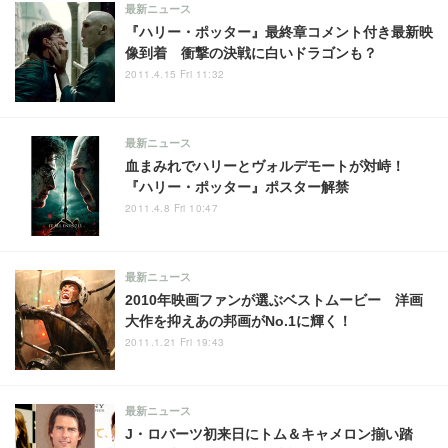
最新ニュース
『ハリー・ポッター』最終章コメント付き最新映
像到着 衝撃の決戦に白いドラゴンも？
2011.4.15 Fri 11:32
最新ニュース
血まみれでハリーとヴォルデモートが対峙！
『ハリー・ポッター』ポスター解禁
2011.4.8 Fri 10:47
最新ニュース
2010年映画ファンが選ぶベストムービー 洋画
大作を抑えあの邦画がNo.1に輝く！
2011.1.21 Fri 19:43
最新ニュース
J・ロバーツ初来日にトム＆キャメロン揃い踏