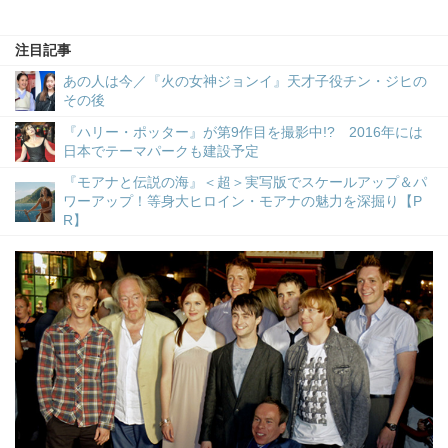
注目記事
あの人は今／『火の女神ジョンイ』天才子役チン・ジヒの
その後
『ハリー・ポッター』が第9作目を撮影中!? 2016年には
日本でテーマパークも建設予定
『モアナと伝説の海』＜超＞実写版でスケールアップ＆パ
ワーアップ！等身大ヒロイン・モアナの魅力を深掘り【P
R】