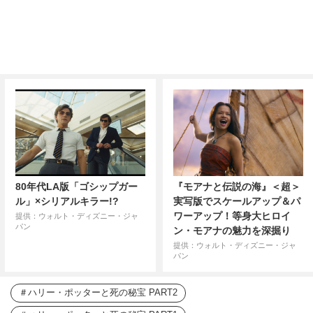
80年代LA版「ゴシップガー
『モアナと伝説の海』＜超＞
ル」×シリアルキラー!?
実写版でスケールアップ＆パ
ワーアップ！等身大ヒロイ
提供：ウォルト・ディズニー・ジャ
パン
ン・モアナの魅力を深掘り
提供：ウォルト・ディズニー・ジャ
パン
ハリー・ポッターと死の秘宝 PART2