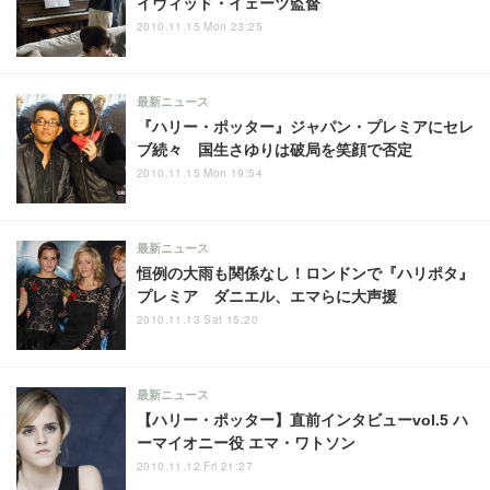
イヴィッド・イェーツ監督
2010.11.15 Mon 23:25
最新ニュース
『ハリー・ポッター』ジャパン・プレミアにセレ
ブ続々 国生さゆりは破局を笑顔で否定
2010.11.15 Mon 19:54
最新ニュース
恒例の大雨も関係なし！ロンドンで『ハリポタ』
プレミア ダニエル、エマらに大声援
2010.11.13 Sat 15:20
最新ニュース
【ハリー・ポッター】直前インタビューvol.5 ハ
ーマイオニー役 エマ・ワトソン
2010.11.12 Fri 21:27