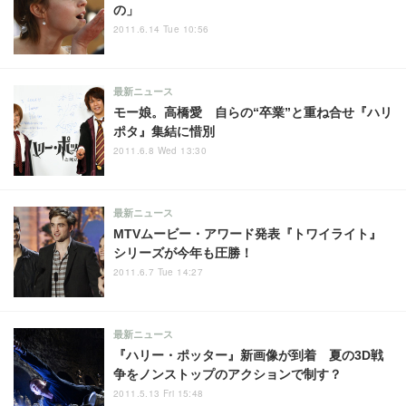
の」
2011.6.14 Tue 10:56
最新ニュース
モー娘。高橋愛 自らの“卒業”と重ね合せ『ハリ
ポタ』集結に惜別
2011.6.8 Wed 13:30
最新ニュース
MTVムービー・アワード発表『トワイライト』
シリーズが今年も圧勝！
2011.6.7 Tue 14:27
最新ニュース
『ハリー・ポッター』新画像が到着 夏の3D戦
争をノンストップのアクションで制す？
2011.5.13 Fri 15:48