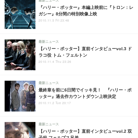
最新ニュース
『ハリー・ポッター』本編上映前に『トロン：レ
ガシー』8分間の特別映像上映
2010.11.5 Fri 23:48
最新ニュース
【ハリー・ポッター】直前インタビューvol.3 ド
ラコ役 トム・フェルトン
2010.11.4 Thu 23:26
最新ニュース
最終章を前に6日間でイッキ見！ 『ハリー・ポ
ッター』過去作カウントダウン上映決定
2010.11.2 Tue 20:17
最新ニュース
【ハリー・ポッター】直前インタビューvol.2 双
子役 フェルプス兄弟