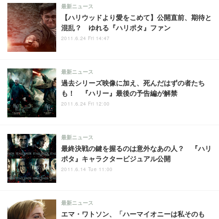
最新ニュース
【ハリウッドより愛をこめて】公開直前、期待と
混乱？ ゆれる『ハリポタ』ファン
2011.6.24 Fri 14:47
最新ニュース
過去シリーズ映像に加え、死んだはずの者たち
も！ 『ハリー』最後の予告編が解禁
2011.6.24 Fri 12:00
最新ニュース
最終決戦の鍵を握るのは意外なあの人？ 『ハリ
ポタ』キャラクタービジュアル公開
2011.6.14 Tue 11:00
最新ニュース
エマ・ワトソン、「ハーマイオニーは私そのも