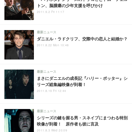
トン、脳腫瘍の少年支援を呼びかけ
2011.9.2 Fri 11:17
最新ニュース
ダニエル・ラドクリフ、交際中の恋人と結婚か？
2011.8.22 Mon 10:48
最新ニュース
まさにダニエルの成長記『ハリー・ポッター』シ
リーズ総集編映像が到着！
2011.8.19 Fri 12:44
最新ニュース
シリーズの鍵を握る男・スネイプにまつわる特別
映像が到着！ 原作者も彼に言及
2011.8.3 Wed 20:09