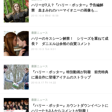
ハリーが7人？『ハリー・ポッター』予告編解
禁 血まみれのハーマイオニーの画像も…
2010.10.6 Wed 18:58
最新ニュース
ハリーのキスシーン解禁！ シリーズを重ねて成
長？ ダニエルは余裕の自賛コメント
2010.10.5 Tue 9:01
最新ニュース
『ハリー・ポッター』特別動画が到着 前売特典
に過去作に登場アイテムのストラップ
2010.9.17 Fri 14:22
最新ニュース
『ハリー・ポッター』カウントダウンイベントに
ハリーたち3人からコメントが到着！