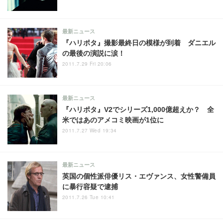
最新ニュース
『ハリポタ』撮影最終日の模様が到着 ダニエル
の最後の演説に涙！
2011.7.29 Fri 20:06
最新ニュース
『ハリポタ』V2でシリーズ1,000億超えか？ 全
米ではあのアメコミ映画が1位に
2011.7.27 Wed 19:34
最新ニュース
英国の個性派俳優リス・エヴァンス、女性警備員
に暴行容疑で逮捕
2011.7.26 Tue 10:41