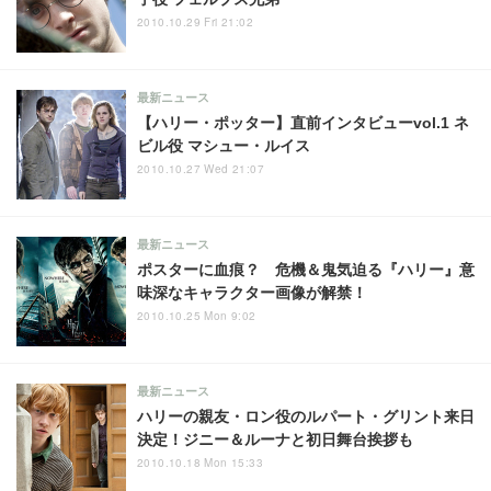
2010.10.29 Fri 21:02
最新ニュース
【ハリー・ポッター】直前インタビューvol.1 ネ
ビル役 マシュー・ルイス
2010.10.27 Wed 21:07
最新ニュース
ポスターに血痕？ 危機＆鬼気迫る『ハリー』意
味深なキャラクター画像が解禁！
2010.10.25 Mon 9:02
最新ニュース
ハリーの親友・ロン役のルパート・グリント来日
決定！ジニー＆ルーナと初日舞台挨拶も
2010.10.18 Mon 15:33