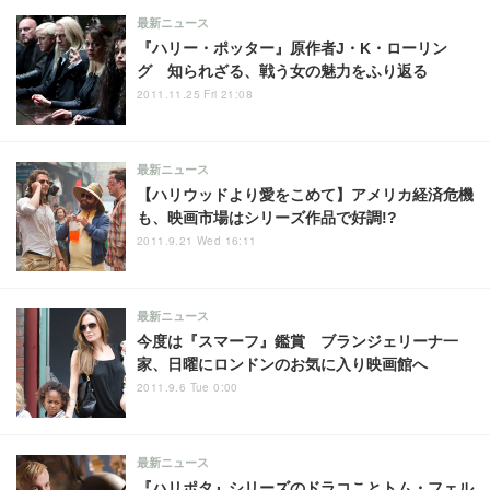
最新ニュース
『ハリー・ポッター』原作者J・K・ローリン
グ 知られざる、戦う女の魅力をふり返る
2011.11.25 Fri 21:08
最新ニュース
【ハリウッドより愛をこめて】アメリカ経済危機
も、映画市場はシリーズ作品で好調!?
2011.9.21 Wed 16:11
最新ニュース
今度は『スマーフ』鑑賞 ブランジェリーナ一
家、日曜にロンドンのお気に入り映画館へ
2011.9.6 Tue 0:00
最新ニュース
『ハリポタ』シリーズのドラコことトム・フェル