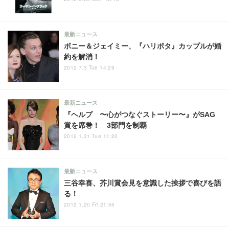
最新ニュース
ボニー＆ジェイミー、『ハリポタ』カップルが婚
約を解消！
2012.7.3 Tue 14:29
最新ニュース
『ヘルプ 〜心がつなぐストーリー〜』がSAG
賞を席巻！ 3部門を制覇
2012.1.31 Tue 11:20
最新ニュース
三谷幸喜、芥川賞会見を意識した挨拶で喜びを語
る！
2012.1.20 Fri 21:55