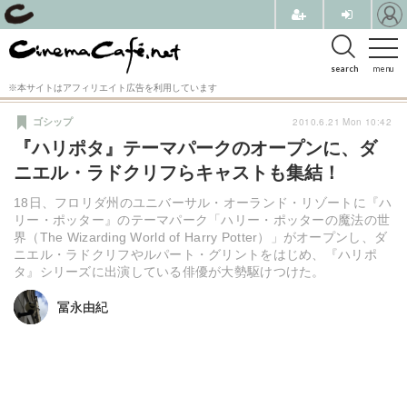
search
menu
※本サイトはアフィリエイト広告を利用しています
2010.6.21 Mon 10:42
ゴシップ
『ハリポタ』テーマパークのオープンに、ダ
ニエル・ラドクリフらキャストも集結！
18日、フロリダ州のユニバーサル・オーランド・リゾートに『ハ
リー・ポッター』のテーマパーク「ハリー・ポッターの魔法の世
界（The Wizarding World of Harry Potter）」がオープンし、ダ
ニエル・ラドクリフやルパート・グリントをはじめ、『ハリポ
タ』シリーズに出演している俳優が大勢駆けつけた。
冨永由紀
冨永由紀