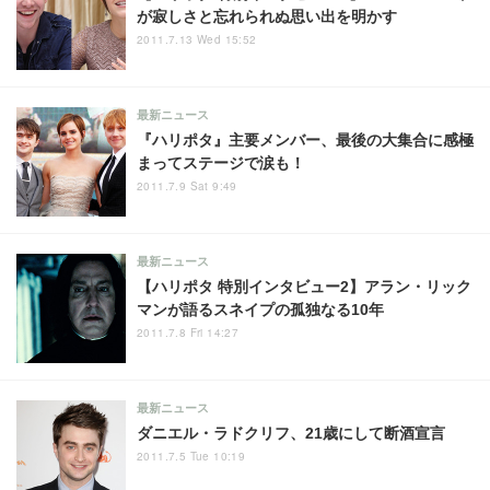
が寂しさと忘れられぬ思い出を明かす
2011.7.13 Wed 15:52
最新ニュース
『ハリポタ』主要メンバー、最後の大集合に感極
まってステージで涙も！
2011.7.9 Sat 9:49
最新ニュース
【ハリポタ 特別インタビュー2】アラン・リック
マンが語るスネイプの孤独なる10年
2011.7.8 Fri 14:27
最新ニュース
ダニエル・ラドクリフ、21歳にして断酒宣言
2011.7.5 Tue 10:19