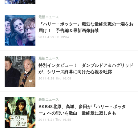
最新ニュース
『ハリー・ポッター』熾烈な最終決戦の一端をお
届け！ 予告編＆最新画像解禁
2011.4.29 Fri 13:04
最新ニュース
特別インタビュー！ ダンブルドア＆ハグリッド
が、シリーズ終幕に向けた心境を吐露
2011.4.28 Thu 16:08
最新ニュース
AKB48北原、高城、多田が『ハリー・ポッタ
ー』への思いを激白 最終章に寂しさも
2011.4.21 Thu 16:55