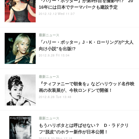
『ハリー・ポッター』が第9作目を撮影中!? 20
16年には日本でテーマパークも建設予定
2012.12.12 Wed 11:37
最新ニュース
「ハリー・ポッター」J・K・ローリングが“大人
向け小説”を出版!?
2012.9.28 Fri 15:04
最新ニュース
『ティファニーで朝食を』などハリウッド名作映
画の衣装展が、今秋ロンドンで開催！
2012.8.28 Tue 13:48
最新ニュース
もうハリポタとは呼ばせない？ D・ラドクリ
フ“脱皮”のホラー新作が日本公開！
2012.8.20 Mon 12:18