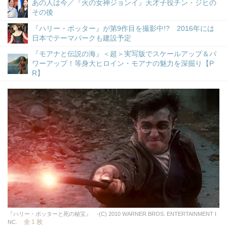
あの人は今／『火の女神ジョンイ』天才子役チン・ジヒの
その後
『ハリー・ポッター』が第9作目を撮影中!? 2016年には
日本でテーマパークも建設予定
『モアナと伝説の海』＜超＞実写版でスケールアップ＆パ
ワーアップ！等身大ヒロイン・モアナの魅力を深掘り【P
R】
『ハリー・ポッターと死の秘宝』 -(C) 2010 WARNER BROS. ENTERTAINMENT I
全 1 枚
NC.