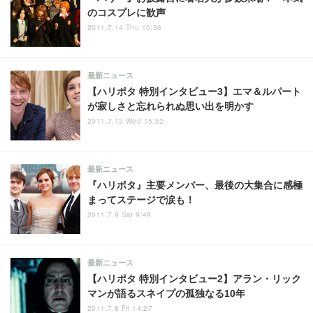
のコスプレに歓声
2011.7.14 Thu 10:36
最新ニュース
【ハリポタ 特別インタビュー3】エマ＆ルパート
が寂しさと忘れられぬ思い出を明かす
2011.7.13 Wed 15:52
最新ニュース
『ハリポタ』主要メンバー、最後の大集合に感極
まってステージで涙も！
2011.7.9 Sat 9:49
最新ニュース
【ハリポタ 特別インタビュー2】アラン・リック
マンが語るスネイプの孤独なる10年
2011.7.8 Fri 14:27