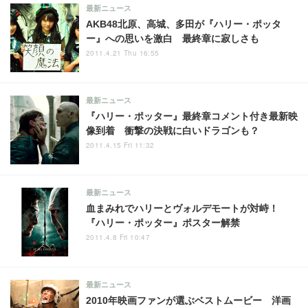
最新ニュース
AKB48北原、高城、多田が『ハリー・ポッタ
ー』への思いを激白 最終章に寂しさも
2011.4.21 Thu 16:55
最新ニュース
『ハリー・ポッター』最終章コメント付き最新映
像到着 衝撃の決戦に白いドラゴンも？
2011.4.15 Fri 11:32
最新ニュース
血まみれでハリーとヴォルデモートが対峙！
『ハリー・ポッター』ポスター解禁
2011.4.8 Fri 10:47
最新ニュース
2010年映画ファンが選ぶベストムービー 洋画