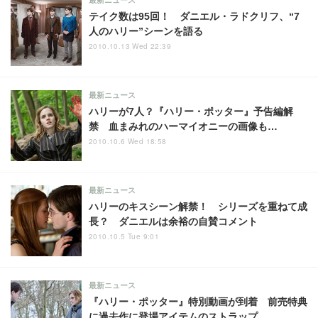
最新ニュース
テイク数は95回！ ダニエル・ラドクリフ、“7
人のハリー”シーンを語る
2010.10.13 Wed 22:39
最新ニュース
ハリーが7人？『ハリー・ポッター』予告編解
禁 血まみれのハーマイオニーの画像も…
2010.10.6 Wed 18:58
最新ニュース
ハリーのキスシーン解禁！ シリーズを重ねて成
長？ ダニエルは余裕の自賛コメント
2010.10.5 Tue 9:01
最新ニュース
『ハリー・ポッター』特別動画が到着 前売特典
に過去作に登場アイテムのストラップ