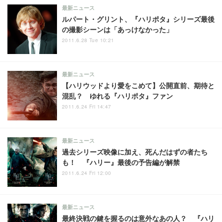
最新ニュース
ルパート・グリント、『ハリポタ』シリーズ最後
の撮影シーンは「あっけなかった」
2011.6.28 Tue 10:21
最新ニュース
【ハリウッドより愛をこめて】公開直前、期待と
混乱？ ゆれる『ハリポタ』ファン
2011.6.24 Fri 14:47
最新ニュース
過去シリーズ映像に加え、死んだはずの者たち
も！ 『ハリー』最後の予告編が解禁
2011.6.24 Fri 12:00
最新ニュース
最終決戦の鍵を握るのは意外なあの人？ 『ハリ