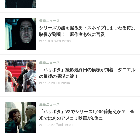
最新ニュース
シリーズの鍵を握る男・スネイプにまつわる特別
映像が到着！ 原作者も彼に言及
2011.8.3 Wed 20:09
最新ニュース
『ハリポタ』撮影最終日の模様が到着 ダニエル
の最後の演説に涙！
2011.7.29 Fri 20:06
最新ニュース
『ハリポタ』V2でシリーズ1,000億超えか？ 全
米ではあのアメコミ映画が1位に
2011.7.27 Wed 19:34