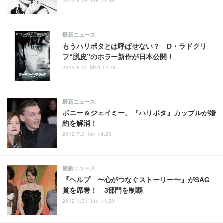
2012.8.28 Tue 13:48
最新ニュース
もうハリポタとは呼ばせない？ D・ラドクリ
フ“脱皮”のホラー新作が日本公開！
2012.8.20 Mon 12:18
最新ニュース
ボニー＆ジェイミー、『ハリポタ』カップルが婚
約を解消！
2012.7.3 Tue 14:29
最新ニュース
『ヘルプ 〜心がつなぐストーリー〜』がSAG
賞を席巻！ 3部門を制覇
2012.1.31 Tue 11:20