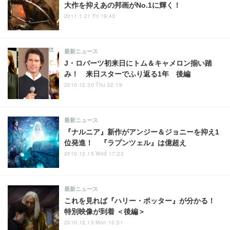
大作を抑えあの邦画がNo.1に輝く！
2011.1.21 Fri 19:43
最新ニュース
J・ロバーツ初来日にトム＆キャメロン揃い踏
み！ 来日スターでふり返る1年 後編
2010.12.30 Thu 22:19
最新ニュース
『ナルニア』新作がアンジー＆ジョニーを抑え1
位発進！ 『ラプンツェル』は億超え
2010.12.15 Wed 17:23
最新ニュース
これを見れば『ハリー・ポッター』が分かる！
特別映像が到着 ＜後編＞
2010.12.13 Mon 15:51