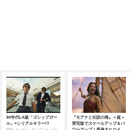
80年代LA版「ゴシップガー
『モアナと伝説の海』＜超＞
ル」×シリアルキラー!?
実写版でスケールアップ＆パ
ワーアップ！等身大ヒロイ
提供：ウォルト・ディズニー・ジャ