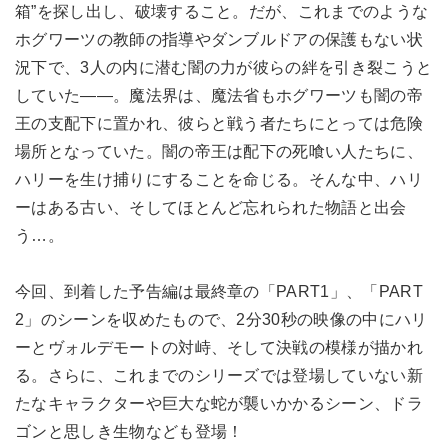
箱”を探し出し、破壊すること。だが、これまでのような
ホグワーツの教師の指導やダンブルドアの保護もない状
況下で、3人の内に潜む闇の力が彼らの絆を引き裂こうと
していた——。魔法界は、魔法省もホグワーツも闇の帝
王の支配下に置かれ、彼らと戦う者たちにとっては危険
場所となっていた。闇の帝王は配下の死喰い人たちに、
ハリーを生け捕りにすることを命じる。そんな中、ハリ
ーはある古い、そしてほとんど忘れられた物語と出会
う…。
今回、到着した予告編は最終章の「PART1」、「PART
2」のシーンを収めたもので、2分30秒の映像の中にハリ
ーとヴォルデモートの対峙、そして決戦の模様が描かれ
る。さらに、これまでのシリーズでは登場していない新
たなキャラクターや巨大な蛇が襲いかかるシーン、ドラ
ゴンと思しき生物なども登場！