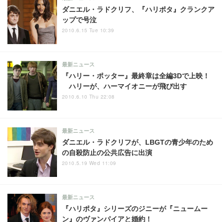
ダニエル・ラドクリフ、『ハリポタ』クランクア
ップで号泣
2010.6.15 Tue 10:39
最新ニュース
『ハリー・ポッター』最終章は全編3Dで上映！
ハリーが、ハーマイオニーが飛び出す
2010.6.10 Thu 22:08
最新ニュース
ダニエル・ラドクリフが、LBGTの青少年のため
の自殺防止の公共広告に出演
2010.5.19 Wed 11:09
最新ニュース
『ハリポタ』シリーズのジニーが『ニュームー
ン』のヴァンパイアと婚約！