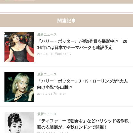
関連記事
最新ニュース
『ハリー・ポッター』が第9作目を撮影中!? 20
16年には日本でテーマパークも建設予定
2012.12.12 Wed 11:37
最新ニュース
「ハリー・ポッター」J・K・ローリングが“大人
向け小説”を出版!?
2012.9.28 Fri 15:04
最新ニュース
『ティファニーで朝食を』などハリウッド名作映
画の衣装展が、今秋ロンドンで開催！