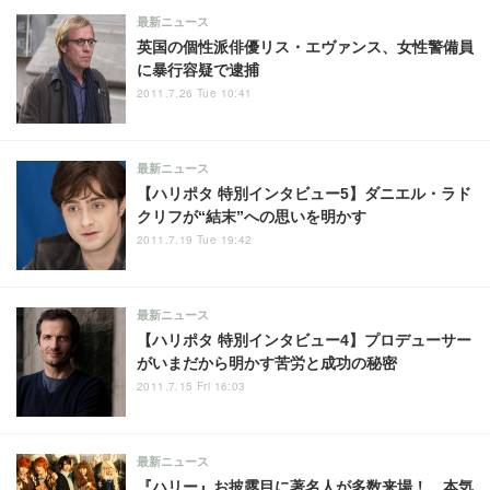
最新ニュース
英国の個性派俳優リス・エヴァンス、女性警備員
に暴行容疑で逮捕
2011.7.26 Tue 10:41
最新ニュース
【ハリポタ 特別インタビュー5】ダニエル・ラド
クリフが“結末”への思いを明かす
2011.7.19 Tue 19:42
最新ニュース
【ハリポタ 特別インタビュー4】プロデューサー
がいまだから明かす苦労と成功の秘密
2011.7.15 Fri 16:03
最新ニュース
『ハリー』お披露目に著名人が多数来場！ 本気