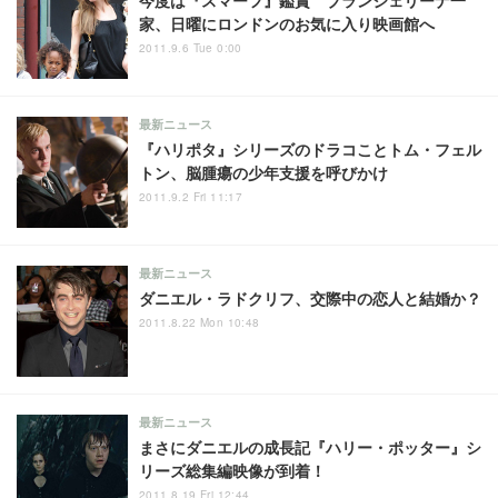
今度は『スマーフ』鑑賞 ブランジェリーナ一
家、日曜にロンドンのお気に入り映画館へ
2011.9.6 Tue 0:00
最新ニュース
『ハリポタ』シリーズのドラコことトム・フェル
トン、脳腫瘍の少年支援を呼びかけ
2011.9.2 Fri 11:17
最新ニュース
ダニエル・ラドクリフ、交際中の恋人と結婚か？
2011.8.22 Mon 10:48
最新ニュース
まさにダニエルの成長記『ハリー・ポッター』シ
リーズ総集編映像が到着！
2011.8.19 Fri 12:44