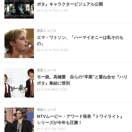
ポタ』キャラクタービジュアル公開
2011.6.14 Tue 11:00
最新ニュース
エマ・ワトソン、「ハーマイオニーは私そのも
の」
2011.6.14 Tue 10:56
最新ニュース
モー娘。高橋愛 自らの“卒業”と重ね合せ『ハリ
ポタ』集結に惜別
2011.6.8 Wed 13:30
最新ニュース
MTVムービー・アワード発表『トワイライト』
シリーズが今年も圧勝！
2011.6.7 Tue 14:27