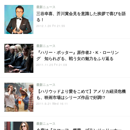
最新ニュース
三谷幸喜、芥川賞会見を意識した挨拶で喜びを語
る！
2012.1.20 Fri 21:55
最新ニュース
『ハリー・ポッター』原作者J・K・ローリン
グ 知られざる、戦う女の魅力をふり返る
2011.11.25 Fri 21:08
最新ニュース
【ハリウッドより愛をこめて】アメリカ経済危機
も、映画市場はシリーズ作品で好調!?
2011.9.21 Wed 16:11
最新ニュース