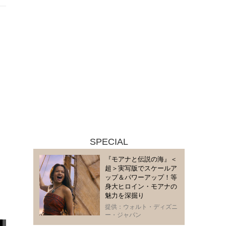
SPECIAL
『モアナと伝説の海』＜
超＞実写版でスケールア
ップ＆パワーアップ！等
身大ヒロイン・モアナの
魅力を深掘り
提供：ウォルト・ディズニ
ー・ジャパン