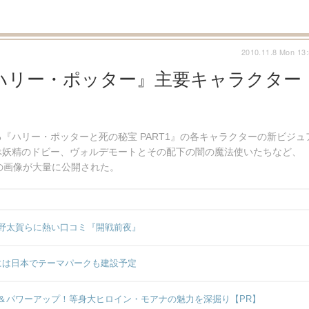
2010.11.8 Mon 13
ハリー・ポッター』主要キャラクター
『ハリー・ポッターと死の秘宝 PART1』の各キャラクターの新ビジュ
べ妖精のドビー、ヴォルデモートとその配下の闇の魔法使いたちなど、
の画像が大量に公開された。
野太賀らに熱い口コミ『開戦前夜』
年には日本でテーマパークも建設予定
＆パワーアップ！等身大ヒロイン・モアナの魅力を深掘り【PR】