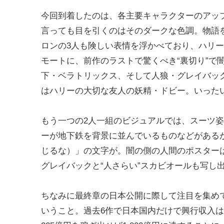
今回到着したのは、各主要キャラクターのアッ
言っても目を引くのはそのダークな色調。物語を
ロンの3人も険しい表情を浮かべており、ハリ
モートに、前作のラストで驚くべき“裏切り”で
下・ベラトリックス、そして人狼・グレイバッ
はハリーの大切な友人の妖精・ドビー。いった
もう一つの2人一組のビジュアルでは、スーツ
ーが地下鉄を背景に並んでいるものなどがあるが、
じるな）」の文字が。闇の側の人間のポスター
グレイバックと“人さらい”スカビオールも写し
ちなみに最終章の日本公開に際して注目を集めて
いうこと。過去6作で日本国内だけで興行収入は