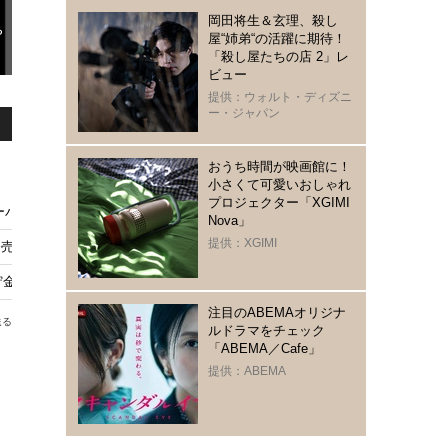
岡田将生＆玄理、殺し
屋“姉弟“の活躍に期待！
「殺し屋たちの店 2」レ
ビュー
提供：ウォルト・ディズニ
ー・ジャパン
おうち時間が映画館に！
小さくて可愛いおしゃれ
プロジェクター「XGIMI
ーバッグ＆ソックスなどが発売
Nova」
提供：XGIMI
発売 かぼちゃやバックビークをデザイン【メイキング・オブ・ハリー・ポッ
に!?「Afternoon Tea LIVING」7月22日から発売開始
注目のABEMAオリジナ
送る
ルドラマをチェック
「ABEMA／Cafe」
提供：ABEMA