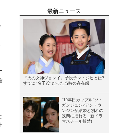
と
デ
の
ニ
信
に
と
計