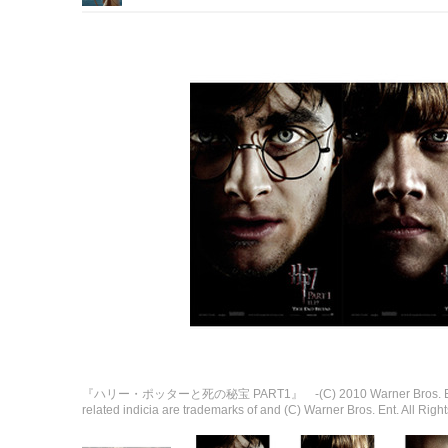
『ハリー・ポッターと死の秘宝 PART1』 -(C) 2010 Warner Bros. Ent.Harry Po
related indicia are trademarks of and (C) Warner Bros. Ent. All Righ