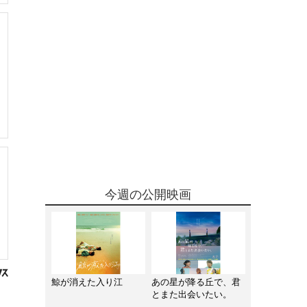
今週の公開映画
鯨が消えた入り江
あの星が降る丘で、君
とまた出会いたい。