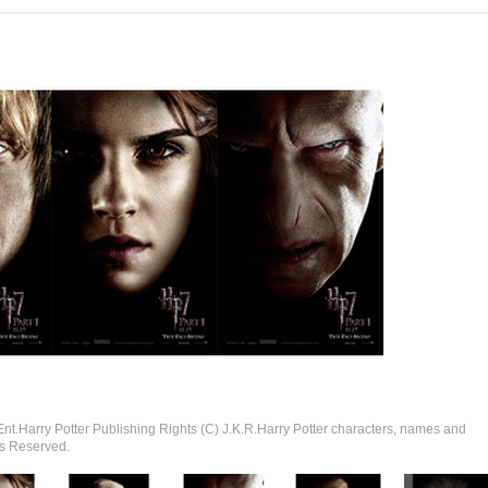
tter Publishing Rights (C) J.K.R.Harry Potter characters, names and
ts Reserved.