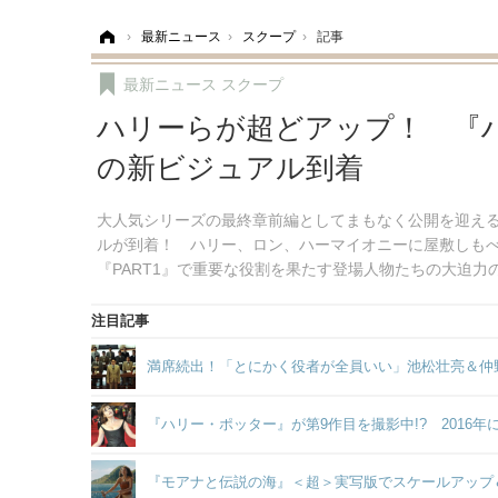
ホーム
›
最新ニュース
›
スクープ
›
記事
最新ニュース
スクープ
ハリーらが超どアップ！ 『
の新ビジュアル到着
大人気シリーズの最終章前編としてまもなく公開を迎える
ルが到着！ ハリー、ロン、ハーマイオニーに屋敷しも
『PART1』で重要な役割を果たす登場人物たちの大迫力
注目記事
満席続出！「とにかく役者が全員いい」池松壮亮＆仲
『ハリー・ポッター』が第9作目を撮影中!? 2016
『モアナと伝説の海』＜超＞実写版でスケールアップ