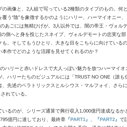
プの画像と、2人組で写っている2種類のタイプのもの。何
覆う“陰”を象徴するかのようにハリー、ハーマイオニー、
ーのあごには無精ひげが。3人以外では、闇の帝王・ヴォル
闇の側へと身を投じたスネイプ、ヴォルデモートの忠実な部
クも。そしてもうひとり、大きな目をこちらに向けている
い本作でどのような活躍を見せてくれるのか？
姿のハリーと赤いドレスで大人っぽい魅力を放つハーマイオ
ハリーたちのビジュアルには「TRUST NO ONE（誰も
は、先述のベラトリックスとルシウス・マルフォイ、さら
出されている。
いるのが、シリーズ通算で興行収入1,000億円達成なるか
795億円に達しており、最終章
『PART1』
、
『PART2』
で