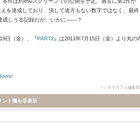
に。本作は約850スクリーンでの公開を予定。過去に第1作が
億超えを達成しており、決して途方もない数字ではなく、最終
達成しうる記録だが、いかに——？
月19日（金）、
『PART2』
は2011年7月15日（金）より丸の
」
llows/
《シネマカフェ編集部
メント欄を非表示