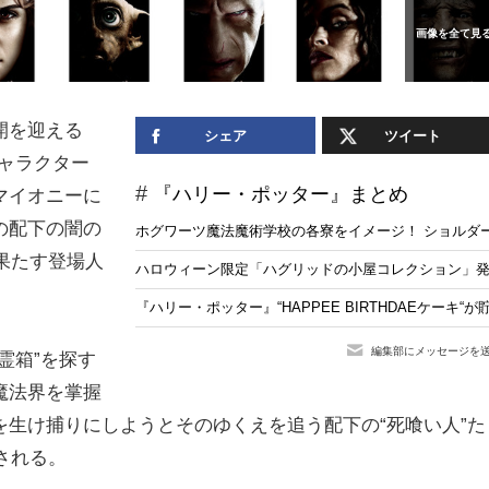
開を迎える
シェア
ツイート
キャラクター
『ハリー・ポッター』まとめ
マイオニーに
の配下の闇の
ホグワーツ魔法魔術学校の各寮をイメージ！ ショルダ
果たす登場人
ハロウィーン限定「ハグリッドの小屋コレクション」
『ハリー・ポッター』“HAPPEE BIRTHDAEケーキ“が貯金箱
編集部にメッセージを
霊箱”を探す
魔法界を掌握
生け捕りにしようとそのゆくえを追う配下の“死喰い人”た
される。