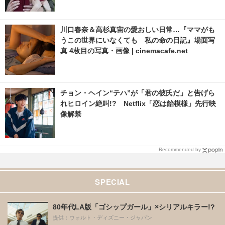
川口春奈＆高杉真宙の愛おしい日常…『ママがも
うこの世界にいなくても 私の命の日記』場面写
真 4枚目の写真・画像 | cinemacafe.net
チョン・ヘイン“テハ”が「君の彼氏だ」と告げら
れヒロイン絶叫!? Netflix「恋は飴模様」先行映
像解禁
Recommended by
SPECIAL
80年代LA版「ゴシップガール」×シリアルキラー!?
提供：ウォルト・ディズニー・ジャパン