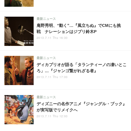
最新ニュース
庵野秀明、“動く”…『風立ちぬ』でCMにも挑
戦 ナレーションはジブリ鈴木P
2013.7.11 Thu 16:30
最新ニュース
ディカプリオが語る「タランティーノの凄いとこ
ろ」…『ジャンゴ繋がれざる者』
2013.7.11 Thu 17:00
最新ニュース
ディズニーの名作アニメ『ジャングル・ブック』
が実写版でリメイクへ
2013.7.11 Thu 12:00