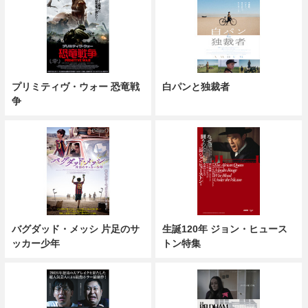
プリミティヴ・ウォー 恐竜戦
白パンと独裁者
争
バグダッド・メッシ 片足のサ
生誕120年 ジョン・ヒュース
ッカー少年
トン特集