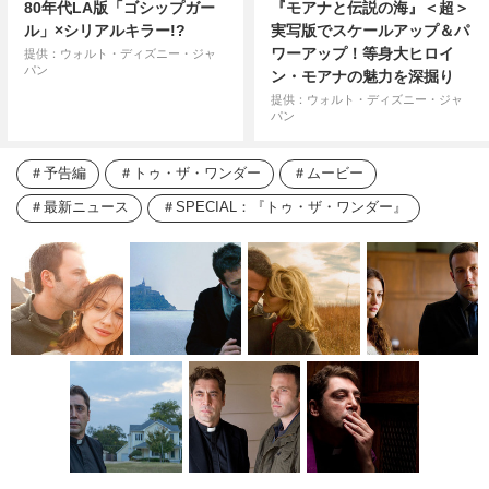
80年代LA版「ゴシップガー
『モアナと伝説の海』＜超＞
ル」×シリアルキラー!?
実写版でスケールアップ＆パ
ワーアップ！等身大ヒロイ
提供：ウォルト・ディズニー・ジャ
パン
ン・モアナの魅力を深掘り
提供：ウォルト・ディズニー・ジャ
パン
予告編
トゥ・ザ・ワンダー
ムービー
最新ニュース
SPECIAL：『トゥ・ザ・ワンダー』