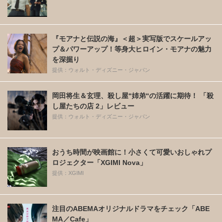
『モアナと伝説の海』＜超＞実写版でスケールアッ
プ＆パワーアップ！等身大ヒロイン・モアナの魅力
を深掘り
提供：ウォルト・ディズニー・ジャパン
岡田将生＆玄理、殺し屋“姉弟“の活躍に期待！ 「殺
し屋たちの店 2」レビュー
提供：ウォルト・ディズニー・ジャパン
おうち時間が映画館に！小さくて可愛いおしゃれプ
ロジェクター「XGIMI Nova」
提供：XGIMI
注目のABEMAオリジナルドラマをチェック「ABE
MA／Cafe」