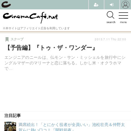
search
menu
※本サイトはアフィリエイト広告を利用しています
2013.7.11 Thu 22:00
スクープ
【予告編】『トゥ・ザ・ワンダー』
エンジニアのニールは、仏モン・サン・ミッシェルを旅行中にシ
ングルマザーのマリーナと恋に落ちる。しかし米・オクラホマ
で…
注目記事
満席続出！「とにかく役者が全員いい」池松壮亮＆仲野太
賀らに熱い口コミ『開戦前夜』