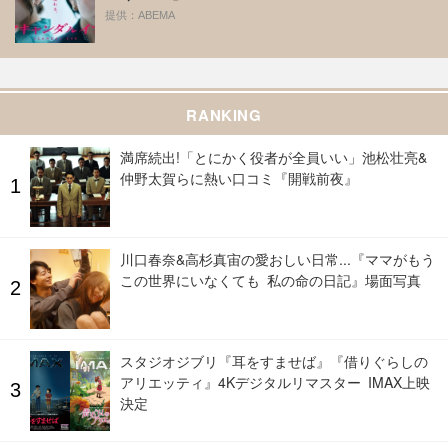
提供：ABEMA
RANKING
満席続出!「とにかく役者が全員いい」池松壮亮&
仲野太賀らに熱い口コミ『開戦前夜』
川口春奈&高杉真宙の愛おしい日常...『ママがもう
この世界にいなくても 私の命の日記』場面写真
スタジオジブリ『耳をすませば』『借りぐらしの
アリエッティ』4Kデジタルリマスター IMAX上映
決定