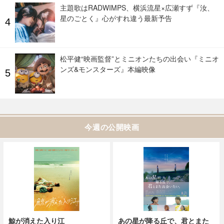
主題歌はRADWIMPS、横浜流星×広瀬すず『汝、
星のごとく』心がすれ違う最新予告
松平健“映画監督”とミニオンたちの出会い『ミニオ
ンズ&モンスターズ』本編映像
今週の公開映画
鯨が消えた入り江
あの星が降る丘で、君とまた