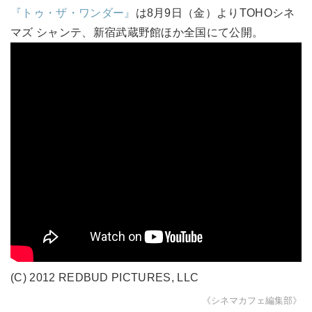
『トゥ・ザ・ワンダー』
は8月9日（金）よりTOHOシネ
マズ シャンテ、新宿武蔵野館ほか全国にて公開。
(C) 2012 REDBUD PICTURES, LLC
《シネマカフェ編集部》