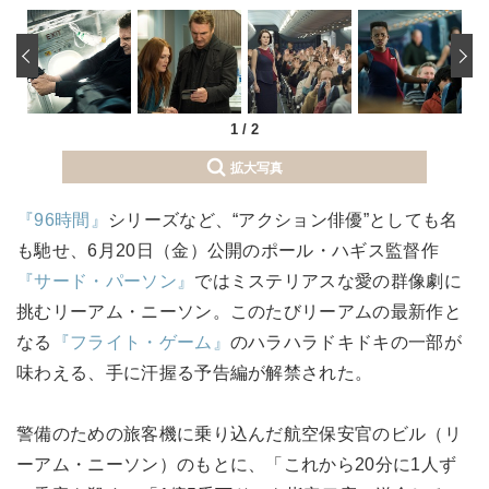
‹
1
/
2
拡大写真
『96時間』
シリーズなど、“アクション俳優”としても名
も馳せ、6月20日（金）公開のポール・ハギス監督作
『サード・パーソン』
ではミステリアスな愛の群像劇に
挑むリーアム・ニーソン。このたびリーアムの最新作と
なる
『フライト・ゲーム』
のハラハラドキドキの一部が
味わえる、手に汗握る予告編が解禁された。
警備のための旅客機に乗り込んだ航空保安官のビル（リ
ーアム・ニーソン）のもとに、「これから20分に1人ず