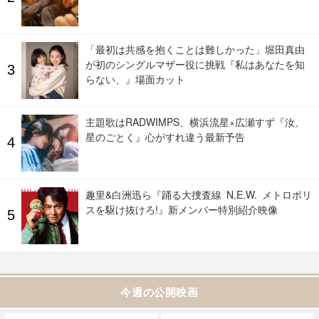
「最初は共感を抱くことは難しかった」堀田真由
が初のシングルマザー役に挑戦『私はあなたを知
らない、』場面カット
主題歌はRADWIMPS、横浜流星×広瀬すず『汝、
星のごとく』心がすれ違う最新予告
趣里&白洲迅ら『踊る大捜査線 N.E.W. メトロポリ
スを駆け抜けろ!』新メンバー特別紹介映像
今週の公開映画