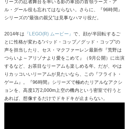
リーズの忍者舞台を率いる影の軍団の首領ラーズ・ア
ル・グール役も忘れてはならない。さらに、『96時間』
シリーズの“最強の親父”は見事なハマり役だ。
2014年は
『LEGO(R) ムービー』
で、顔が半回転するご
とに性格が変わる“バッド・コップ／グッド・コップ”の
声を担当したり、セス・マクファーレン最新作『荒野は
つらいよ～アリゾナより愛をこめて』（9月公開）に出演
するなど、お茶目なリーアムも楽しめる年。だが、やは
りカッコいいリーアムが見たいなら、この『フライト・
ゲーム』。『96時間』シリーズで極めたリアルなアクシ
ョンを、高度1万2,000m上空の機内という密室で行うと
あれば、想像するだけでドキドキが止まらない。