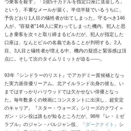
つ乗客を殺す」「1億5千万ドルを指定口座に送金しろ」
という、不審なメールが届く。半信半疑でいるうちに、
予告どおり1人目の犠牲者が出てしまった。守るべき146
人が、“容疑者”146人に変わってしまった機内。犯人と思
しき乗客を次々と取り締まるビルだが、犯人が指定した
口座は、なんとビルの名義であることが判明する。2人
目、3人目と犠牲者が増える中、機内の疑惑と緊張感は頂
点に。そして次のタイムリミットが迫る――。
93年『シンドラーのリスト』でアカデミー賞候補となっ
た実力派俳優リーアム。北アイルランド出身の彼も、い
まではすっかりハリウッドでは欠かせない俳優となっ
た。毎年数多くの映画にコンスタントに出演し、超安定
のキャリア。『スター・ウォーズ』シリーズのクワイ＝
ガン・ジン役は誰もが知るところだが、98年『レ・ミゼ
ラブル』のジャン・バルジャン役、
『ダークナイト』
シ