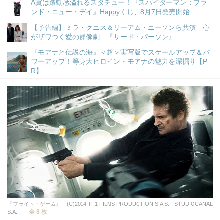
A賞は躍動感溢れるスタチュー！『スパイダーマン：ブラ
ンド・ニュー・デイ』Happyくじ、8月7日発売開始
【予告編】ミラ・クニス＆リーアム・ニーソンら共演 心
がザワつく愛の群像劇…『サード・パーソン』
『モアナと伝説の海』＜超＞実写版でスケールアップ＆パ
ワーアップ！等身大ヒロイン・モアナの魅力を深掘り【P
R】
『フライト・ゲーム』 (C)2014 TF1 FILMS PRODUCTION S.A.S. - STUDIOCANAL
全 8 枚
S.A.