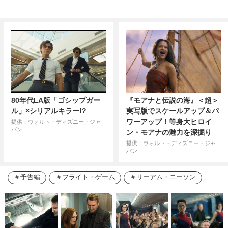
80年代LA版「ゴシップガー
『モアナと伝説の海』＜超＞
ル」×シリアルキラー!?
実写版でスケールアップ＆パ
ワーアップ！等身大ヒロイ
提供：ウォルト・ディズニー・ジャ
パン
ン・モアナの魅力を深掘り
提供：ウォルト・ディズニー・ジャ
パン
予告編
フライト・ゲーム
リーアム・ニーソン