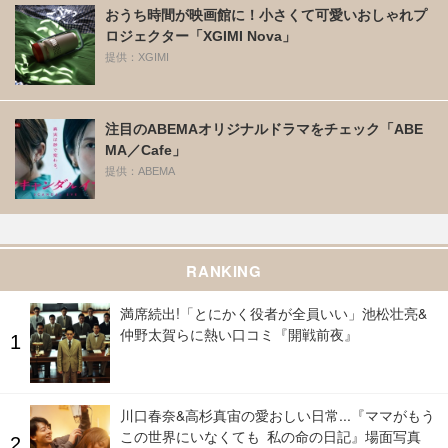
おうち時間が映画館に！小さくて可愛いおしゃれプ
ロジェクター「XGIMI Nova」
提供：XGIMI
注目のABEMAオリジナルドラマをチェック「ABE
MA／Cafe」
提供：ABEMA
RANKING
満席続出!「とにかく役者が全員いい」池松壮亮&
仲野太賀らに熱い口コミ『開戦前夜』
川口春奈&高杉真宙の愛おしい日常...『ママがもう
この世界にいなくても 私の命の日記』場面写真