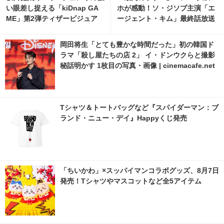
い眼差し捉える「kiDnap GA
ホが感動！ソ・ジソブ主演「エ
ME」第2弾ティザービジュア
ージェント・キム」最終話放送
ル＆映像解禁
記念パーティーの裏側の映像解
禁 1枚目の写真・画像 | cinem
岡田将生「とても豊かな時間だった」初の韓国ド
acafe.net
ラマ「殺し屋たちの店 2」 イ・ドンウクらと撮影
秘話明かす 1枚目の写真・画像 | cinemacafe.net
Tシャツ＆トートバッグなど『スパイダーマン：ブ
ランド・ニュー・デイ』Happyくじ発売
「ちいかわ」×スッパイマンコラボグッズ、8月7日
発売！Tシャツやマスコットなど全5アイテム