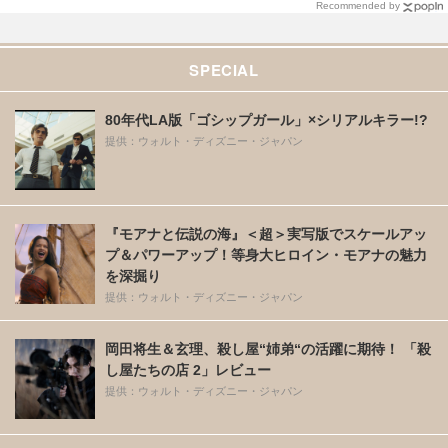
Recommended by
SPECIAL
80年代LA版「ゴシップガール」×シリアルキラー!?
提供：ウォルト・ディズニー・ジャパン
『モアナと伝説の海』＜超＞実写版でスケールアッ
プ＆パワーアップ！等身大ヒロイン・モアナの魅力
を深掘り
提供：ウォルト・ディズニー・ジャパン
岡田将生＆玄理、殺し屋“姉弟“の活躍に期待！ 「殺
し屋たちの店 2」レビュー
提供：ウォルト・ディズニー・ジャパン