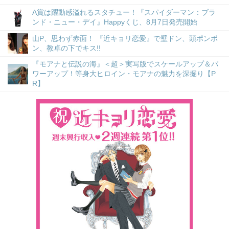
A賞は躍動感溢れるスタチュー！『スパイダーマン：ブラ
ンド・ニュー・デイ』Happyくじ、8月7日発売開始
山P、思わず赤面！ 『近キョリ恋愛』で壁ドン、頭ポンポ
ン、教卓の下でキス!!
『モアナと伝説の海』＜超＞実写版でスケールアップ＆パ
ワーアップ！等身大ヒロイン・モアナの魅力を深掘り【P
R】