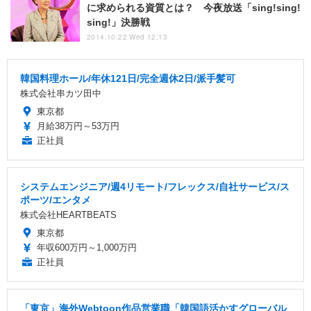
に求められる資質とは？ 今夜放送「sing!sing!
sing!」決勝戦
2014.10.22 Wed 12:13
韓国料理ホール/年休121日/完全週休2日/派手髪可
株式会社串カツ田中
東京都
月給38万円～53万円
正社員
システムエンジニア/週4リモート/フレックス/自社サービス/ス
ポーツ/エンタメ
株式会社HEARTBEATS
東京都
年収600万円～1,000万円
正社員
「東京」海外Webtoon作品営業職「韓国語活かすグローバル