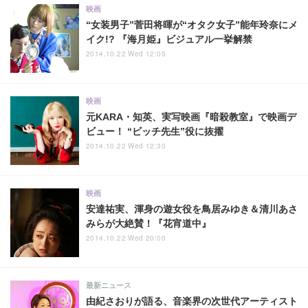
映画
“女装男子”菅田将暉が“オタク女子”能年玲奈にメ
イク!? 『海月姫』ビジュアル一挙解禁
2014.10.22 Wed 12:05
映画
元KARA・知英、実写映画『暗殺教室』で映画デ
ビュー！ “ビッチ先生”役に抜擢
2014.10.22 Wed 12:30
映画
安達祐実、渾身の遊女役を鳥居みゆき＆清川あさ
みらが大絶賛！『花宵道中』
2014.10.22 Wed 20:00
最新ニュース
由紀さおりが語る、音楽界の次世代アーティスト