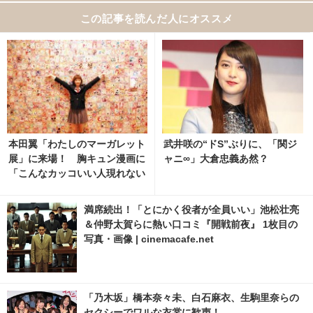
この記事を読んだ人にオススメ
本田翼「わたしのマーガレット
武井咲の“ドS”ぶりに、「関ジ
展」に来場！ 胸キュン漫画に
ャニ∞」大倉忠義あ然？
「こんなカッコいい人現れない
よな」
満席続出！「とにかく役者が全員いい」池松壮亮
＆仲野太賀らに熱い口コミ『開戦前夜』 1枚目の
写真・画像 | cinemacafe.net
「乃木坂」橋本奈々未、白石麻衣、生駒里奈らの
セクシーでワルな衣裳に歓声！