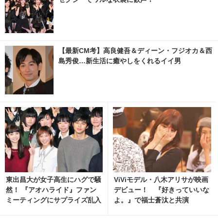
【最新CM考】高良健吾＆ディーン・フジオカ＆西
島秀俊…新生活に癒やしをくれるイイ男
東出昌大が女子高生にハグで騒
ViViモデル・八木アリサが映画
然！ 『アオハライド』ファン
デビュー！ 『好きっていいな
ミーティングにサプライズ乱入
よ。』で福士蒼汰と共演