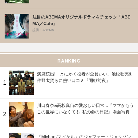
注目のABEMAオリジナルドラマをチェック「ABE
MA／Cafe」
提供：ABEMA
RANKING
満席続出!「とにかく役者が全員いい」池松壮亮&
仲野太賀らに熱い口コミ『開戦前夜』
川口春奈&高杉真宙の愛おしい日常...『ママがもう
この世界にいなくても 私の命の日記』場面写真
『Michael/マイケル』のジャファー・ジャクソン