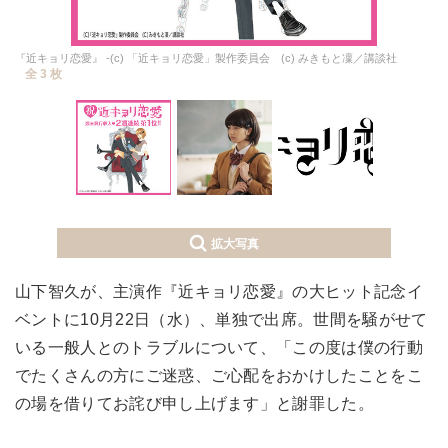
『近キョリ恋愛』 -(c) 「近キョリ恋愛」製作委員会 (c) みきもと凜／講談社
全 3 枚
拡大写真
山下智久が、主演作『近キョリ恋愛』の大ヒット記念イ
ベントに10月22日（水）、単独で出席。世間を騒がせて
いる一般人とのトラブルについて、「この度は僕の行動
でたくさんの方にご迷惑、ご心配をおかけしたことをこ
の場を借りてお詫び申し上げます」と謝罪した。