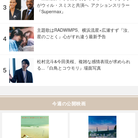
がウィル・スミスと共演へ アクションスリラー
『Supermax』
主題歌はRADWIMPS、横浜流星×広瀬すず『汝、
星のごとく』心がすれ違う最新予告
松村北斗&今田美桜、複雑な感情表現が求められ
る...『白鳥とコウモリ』場面写真
今週の公開映画