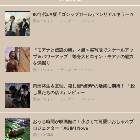
80年代LA版「ゴシップガール」×シリアルキラー!?
提供：ウォルト・ディズニー・ジャパン
『モアナと伝説の海』＜超＞実写版でスケールアッ
プ＆パワーアップ！等身大ヒロイン・モアナの魅力
を深掘り
提供：ウォルト・ディズニー・ジャパン
岡田将生＆玄理、殺し屋“姉弟“の活躍に期待！ 「殺
し屋たちの店 2」レビュー
提供：ウォルト・ディズニー・ジャパン
おうち時間が映画館に！小さくて可愛いおしゃれプ
ロジェクター「XGIMI Nova」
提供：XGIMI