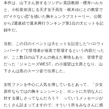
本作は、山下さん扮するツンデレ英語教師・櫻井ハルカ
と、小松菜奈演じる天才女子高生・枢木ゆにとの教室で
の“イケない恋”を描いた胸キュンラブストーリー。公開
から2週連続で週末興行ランキング第1位の大ヒットを記
録中だ。
当初、この日のイベントは大ヒットを記念した“ハロウィ
ンパーティ”で登壇者が仮装で登場するという内容だった
が、ここ数日の山下さんの抱えた事情もあり、登壇予定
だった「ジャニーズWEST」の小瀧望は欠席となり、山
下さんは黒のスーツ姿で出席した。
女性ファンを中心に人気を博しているとあって、「少女
原作ならではの胸キュンシーンと、ホントに大切な人に
対する優しさってなんだろう？ っていうメッセージが
たくさん詰まってますので、そういう所をみなさんに感