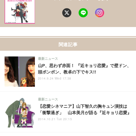
関連記事
最新ニュース
山P、思わず赤面！ 『近キョリ恋愛』で壁ドン、
頭ポンポン、教卓の下でキス!!
2014.9.24 Wed 17:38
最新ニュース
【恋愛シネマニア】山下智久の胸キュン演技は
「衝撃過ぎ」 山本美月が語る『近キョリ恋愛』
2014.10.21 Tue 20:15