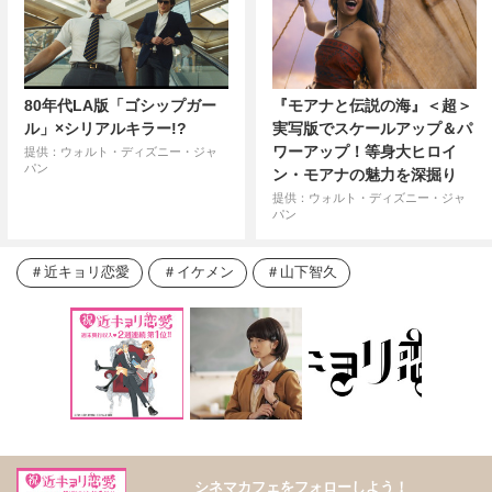
80年代LA版「ゴシップガー
『モアナと伝説の海』＜超＞
ル」×シリアルキラー!?
実写版でスケールアップ＆パ
ワーアップ！等身大ヒロイ
提供：ウォルト・ディズニー・ジャ
パン
ン・モアナの魅力を深掘り
提供：ウォルト・ディズニー・ジャ
パン
近キョリ恋愛
イケメン
山下智久
シネマカフェをフォローしよう！