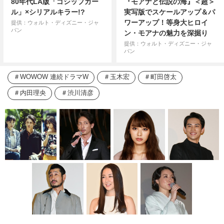
80年代LA版「ゴシップガー
『モアナと伝説の海』＜超＞
ル」×シリアルキラー!?
実写版でスケールアップ＆パ
ワーアップ！等身大ヒロイ
提供：ウォルト・ディズニー・ジャ
パン
ン・モアナの魅力を深掘り
提供：ウォルト・ディズニー・ジャ
パン
WOWOW 連続ドラマW
玉木宏
町田啓太
内田理央
渋川清彦