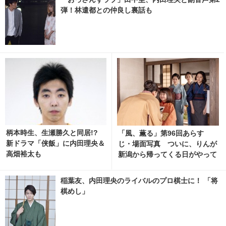
弾！林遣都との仲良し裏話も
柄本時生、生瀬勝久と同居!?
「風、薫る」第96回あらす
新ドラマ「侠飯」に内田理央＆
じ・場面写真 ついに、りんが
高畑裕太も
新潟から帰ってくる日がやって
くる…8月10日放送 1枚目の写
真・画像 | cinemacafe.net
稲葉友、内田理央のライバルのプロ棋士に！ 「将
棋めし」