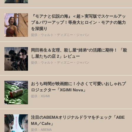
『モアナと伝説の海』＜超＞実写版でスケールアッ
プ＆パワーアップ！等身大ヒロイン・モアナの魅力
を深掘り
提供：ウォルト・ディズニー・ジャパン
岡田将生＆玄理、殺し屋“姉弟“の活躍に期待！ 「殺
し屋たちの店 2」レビュー
提供：ウォルト・ディズニー・ジャパン
おうち時間が映画館に！小さくて可愛いおしゃれプ
ロジェクター「XGIMI Nova」
提供：XGIMI
注目のABEMAオリジナルドラマをチェック「ABE
MA／Cafe」
提供：ABEMA