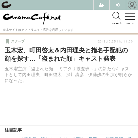
search
menu
※本サイトはアフィリエイト広告を利用しています
2018.10.25 Thu 11:00
スクープ
玉木宏、町田啓太＆内田理央と指名手配犯の
顔を探す…「盗まれた顔」キャスト発表
玉木宏主演「盗まれた顔 ～ミアタリ捜査班～」の新たなキャス
トとして内田理央、町田啓太、渋川清彦、伊藤歩の出演が明らか
になった。
注目記事