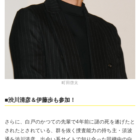
町田啓太
■渋川清彦＆伊藤歩も参加！
さらに、白戸のかつての先輩で4年前に謎の死を遂げたと
されたとされている、群を抜く捜査能力の持ち主・須波
通を渋川清彦、出会い系サイトで知り合った同棲中の白