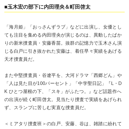
■玉木宏の部下に内田理央＆町田啓太
「海月姫」「おっさんずラブ」などに出演し、女優とし
ても注目を集める内田理央が演じるのは、異動したばか
りの新米捜査員・安藤香苗。抜群の記憶力で玉木さん演
じる白戸に引き抜かれた安藤は、着任早々実績をあげる
天才捜査員だ。
また中堅捜査員・谷遼平を、大河ドラマ「西郷どん」や
「人は見た目が100パーセント」「中学聖日記」『L・D
K ひとつ屋根の下、「スキ」がふたつ。』など話題作へ
の出演が続く町田啓太。見当たり捜査で実績をあげられ
ず、スランプに苦しむ実直な捜査員だ。
＜ミアタリ捜査班＞の白戸、安藤、谷は、雑踏に紛れて