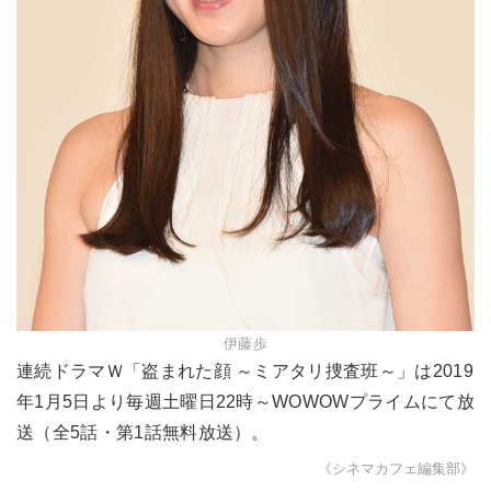
伊藤歩
連続ドラマＷ「盗まれた顔 ～ミアタリ捜査班～」は2019
年1月5日より毎週土曜日22時～WOWOWプライムにて放
送（全5話・第1話無料放送）。
《シネマカフェ編集部》