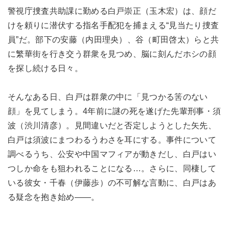
警視庁捜査共助課に勤める白戸崇正（玉木宏）は、顔だ
けを頼りに潜伏する指名手配犯を捕まえる“見当たり捜査
員”だ。部下の安藤（内田理央）、谷（町田啓太）らと共
に繁華街を行き交う群衆を見つめ、脳に刻んだホシの顔
を探し続ける日々。
そんなある日、白戸は群衆の中に「見つかる筈のない
顔」を見てしまう。4年前に謎の死を遂げた先輩刑事・須
波（渋川清彦）。見間違いだと否定しようとした矢先、
白戸は須波にまつわるうわさを耳にする。事件について
調べるうち、公安や中国マフィアが動きだし、白戸はい
つしか命をも狙われることになる…。さらに、同棲して
いる彼女・千春（伊藤歩）の不可解な言動に、白戸はあ
る疑念を抱き始め――。