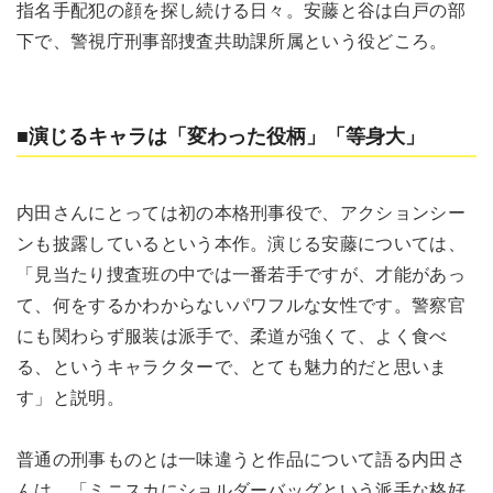
指名手配犯の顔を探し続ける日々。安藤と谷は白戸の部
下で、警視庁刑事部捜査共助課所属という役どころ。
■演じるキャラは「変わった役柄」「等身大」
内田さんにとっては初の本格刑事役で、アクションシー
ンも披露しているという本作。演じる安藤については、
「見当たり捜査班の中では一番若手ですが、才能があっ
て、何をするかわからないパワフルな女性です。警察官
にも関わらず服装は派手で、柔道が強くて、よく食べ
る、というキャラクターで、とても魅力的だと思いま
す」と説明。
普通の刑事ものとは一味違うと作品について語る内田さ
んは、「ミニスカにショルダーバッグという派手な格好