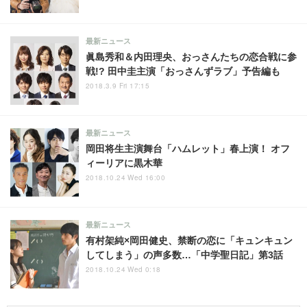
最新ニュース
眞島秀和＆内田理央、おっさんたちの恋合戦に参
戦!? 田中圭主演「おっさんずラブ」予告編も
2018.3.9 Fri 17:15
最新ニュース
岡田将生主演舞台「ハムレット」春上演！ オフ
ィーリアに黒木華
2018.10.24 Wed 16:00
最新ニュース
有村架純×岡田健史、禁断の恋に「キュンキュン
してしまう」の声多数…「中学聖日記」第3話
2018.10.24 Wed 0:18