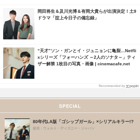
岡田将生＆及川光博＆有岡大貴らが出演決定！土9
ドラマ「掟上今日子の備忘録」
“天才”ソン・ガンとイ・ジュニョンに亀裂…Netfli
xシリーズ「フォーハンズ ～2人のソナタ～」ティ
ザー解禁 1枚目の写真・画像 | cinemacafe.net
Recommended by
SPECIAL
80年代LA版「ゴシップガール」×シリアルキラー!?
提供：ウォルト・ディズニー・ジャパン