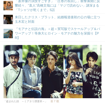
「蒼井優の演技すごすぎ」「圧巻の長回し」衝撃展開に反
響続々、“直人”高橋文哉には「マジで読めない」謎深まる
「Tシャツが乾くまで」5話
来日したクリス・プラット、結婚報道後初の公の場に立つ
玉木宏と対面
『モアナと伝説の海』＜超＞実写版でスケールアップ＆パ
ワーアップ！等身大ヒロイン・モアナの魅力を深掘り【P
R】
全 7 枚
「盗まれた顔 ～ミアタリ捜査班～」