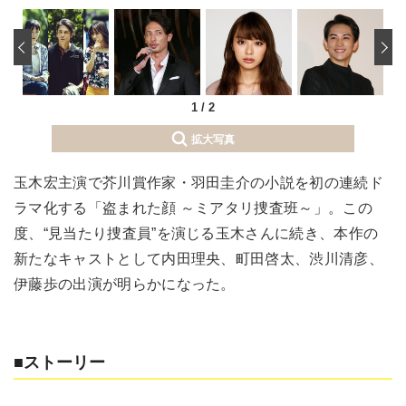
‹
1
/
2
拡大写真
玉木宏主演で芥川賞作家・羽田圭介の小説を初の連続ド
ラマ化する「盗まれた顔 ～ミアタリ捜査班～」。この
度、“見当たり捜査員”を演じる玉木さんに続き、本作の
新たなキャストとして内田理央、町田啓太、渋川清彦、
伊藤歩の出演が明らかになった。
■ストーリー