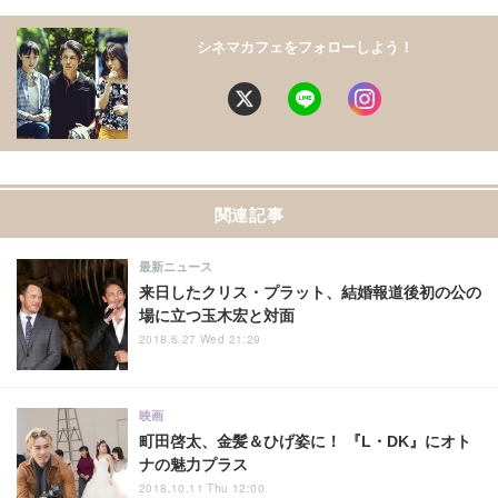
シネマカフェをフォローしよう！
関連記事
最新ニュース
来日したクリス・プラット、結婚報道後初の公の
場に立つ玉木宏と対面
2018.6.27 Wed 21:29
映画
町田啓太、金髪＆ひげ姿に！ 『L・DK』にオト
ナの魅力プラス
2018.10.11 Thu 12:00