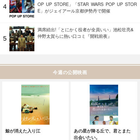
OP UP STORE」「STAR WARS POP UP STOR
E」がジェイアール京都伊勢丹で開催
満席続出!「とにかく役者が全員いい」池松壮亮&
仲野太賀らに熱い口コミ『開戦前夜』
今週の公開映画
鯨が消えた入り江
あの星が降る丘で、君とまた
出会いたい。