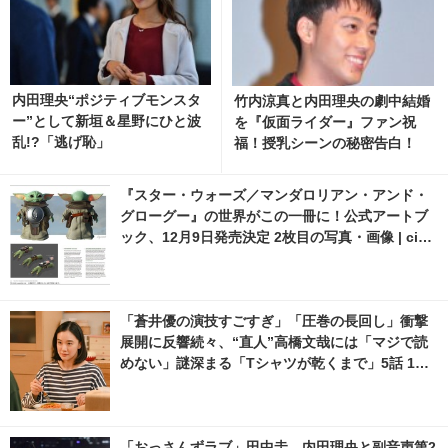
内田理央“ポジティブモンスタ
竹内涼真と内田理央の劇中結婚
ー”として新垣＆星野にひと波
を『仮面ライダー』ファン祝
乱!?「逃げ恥」
福！授乳シーンの秘密告白！
『スター・ウォーズ／マンダロリアン・アンド・
グローグー』の世界がこの一冊に！公式アートブ
ック、12月9日発売決定 2枚目の写真・画像 | cine
macafe.net
「蒼井優の演技すごすぎ」「圧巻の長回し」衝撃
展開に反響続々、“直人”高橋文哉には「マジで読
めない」謎深まる「Tシャツが乾くまで」5話 1枚
目の写真・画像 | cinemacafe.net
「おっさんずラブ」田中圭、内田理央と副音声第2