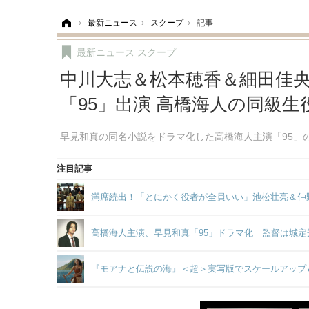
ホーム
›
最新ニュース
›
スクープ
›
記事
最新ニュース
スクープ
中川大志＆松本穂香＆細田佳
「95」出演 高橋海人の同級生
早見和真の同名小説をドラマ化した高橋海人主演「95」
注目記事
満席続出！「とにかく役者が全員いい」池松壮亮＆仲
高橋海人主演、早見和真「95」ドラマ化 監督は城定
『モアナと伝説の海』＜超＞実写版でスケールアップ