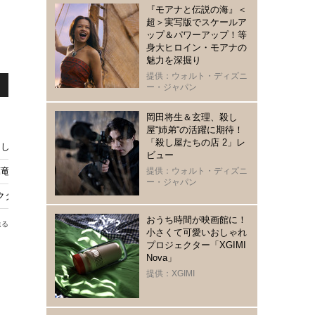
『モアナと伝説の海』＜
超＞実写版でスケールア
ップ＆パワーアップ！等
身大ヒロイン・モアナの
魅力を深掘り
提供：ウォルト・ディズニ
ー・ジャパン
岡田将生＆玄理、殺し
屋“姉弟“の活躍に期待！
「殺し屋たちの店 2」レ
として、そして親として」
ビュー
也らも「2025年 エランドール賞」
提供：ウォルト・ディズニ
ー・ジャパン
クター「勝手にベスト10」
おうち時間が映画館に！
送る
小さくて可愛いおしゃれ
プロジェクター「XGIMI
Nova」
提供：XGIMI