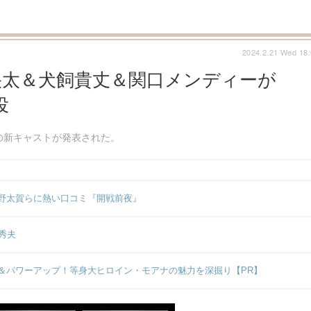
2024.2.21 Wed 18
央太＆犬飼貴丈＆関口メンディーが
役
の新キャストが発表された。
野太賀らに熱い口コミ『開戦前夜』
秀夫
＆パワーアップ！等身大ヒロイン・モアナの魅力を深掘り【PR】