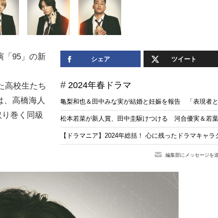
「95」の新
シェア
ツイート
2024年春ドラマ
た高校生たち
は、高橋海人
亀梨和也＆田中みな実が結婚と妊娠を報告 「表現者
取り巻く同級
松本若菜が新人賞、田中圭駆けつける 河合優実＆若葉竜
【ドラマニア】2024年総括！ 心に残ったドラマキャラ
編集部にメッセージを