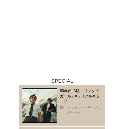
SPECIAL
80年代LA版「ゴシップ
ガール」×シリアルキラ
ー!?
提供：ウォルト・ディズニ
ー・ジャパン