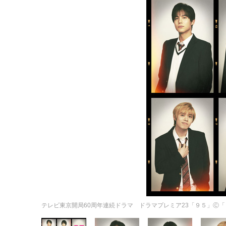
テレビ東京開局60周年連続ドラマ ドラマプレミア23「９５」Ⓒ