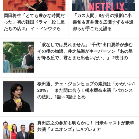
岡田将生「とても豊かな時間だ
「ガス人間」8か月の撮影に小
った」初の韓国ドラマ「殺し屋
栗旬＆蒼井優＆広瀬すず＆林遣
たちの店 2」 イ・ドンウクら
都らが手ごたえ語る
と撮影秘話明かす 13枚目の写
真・画像 | cinemacafe.net
「涙なしでは見れません」“千代”出口夏希が歩む
その後の物語、井之脇海がキーパーソン『あの星
が降る丘で、君とまた出会いたい。』 2枚目の写
真・画像 | cinemacafe.net
桜田通、チェ・ジョンヒョプの素顔は「かわいい1
20%」 まだ間に合う！橋本環奈主演「バカンス
の法則」1話～3話まとめ
真田広之の参加も明らかに！ 日米キャストが豪華
共演『ミニオンズ』L.Aプレミア