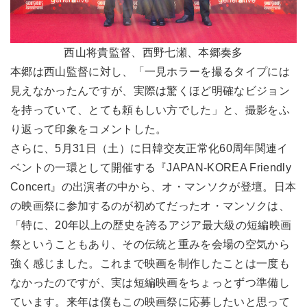
西山将貴監督、西野七瀬、本郷奏多
本郷は西山監督に対し、「一見ホラーを撮るタイプには
見えなかったんですが、実際は驚くほど明確なビジョン
を持っていて、とても頼もしい方でした」と、撮影をふ
り返って印象をコメントした。
さらに、5月31日（土）に日韓交友正常化60周年関連イ
ベントの一環として開催する『JAPAN-KOREA Friendly
Concert』の出演者の中から、オ・マンソクが登壇。日本
の映画祭に参加するのが初めてだったオ・マンソクは、
「特に、20年以上の歴史を誇るアジア最大級の短編映画
祭ということもあり、その伝統と重みを会場の空気から
強く感じました。これまで映画を制作したことは一度も
なかったのですが、実は短編映画をちょっとずつ準備し
ています。来年は僕もこの映画祭に応募したいと思って