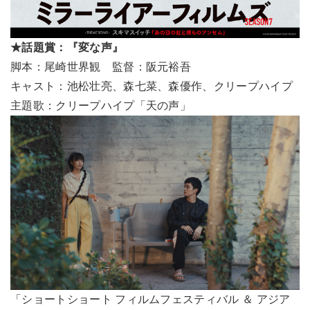
★話題賞：『変な声』
脚本：尾崎世界観 監督：阪元裕吾
キャスト：池松壮亮、森七菜、森優作、クリープハイプ
主題歌：クリープハイプ「天の声」
「ショートショート フィルムフェスティバル ＆ アジア