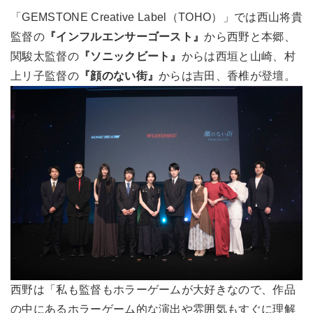
「GEMSTONE Creative Label（TOHO）」では西山将貴
監督の
『インフルエンサーゴースト』
から西野と本郷、
関駿太監督の
『ソニックビート』
からは西垣と山崎、村
上リ子監督の
『顔のない街』
からは吉田、香椎が登壇。
西野は「私も監督もホラーゲームが大好きなので、作品
の中にあるホラーゲーム的な演出や雰囲気もすぐに理解