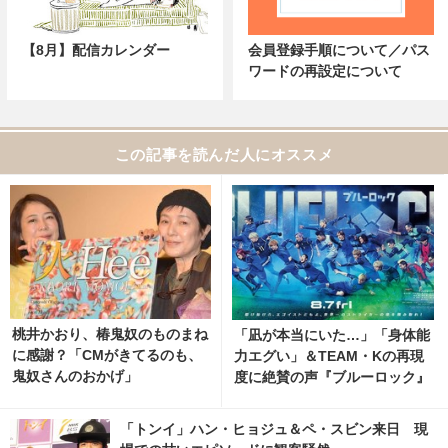
【8月】配信カレンダー
会員登録手順について／パス
ワードの再設定について
この記事を読んだ人にオススメ
桃井かおり、椿鬼奴のものまね
「凪が本当にいた…」「身体能
に感謝？「CMがきてるのも、
力エグい」＆TEAM・Kの再現
鬼奴さんのおかげ」
度に絶賛の声『ブルーロック』
原作の名シーン＆台詞満載！予
告映像が大反響
「トンイ」ハン・ヒョジュ＆ペ・スビン来日 現