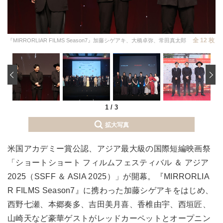
全 12 枚
『MIRRORLIAR FILMS Season7』加藤シゲアキ、大橋卓弥、常田真太郎
‹
1
/
3
拡大写真
米国アカデミー賞公認、アジア最大級の国際短編映画祭
「ショートショート フィルムフェスティバル ＆ アジア
2025（SSFF ＆ ASIA 2025）」が開幕。『MIRRORLIA
R FILMS Season7』に携わった加藤シゲアキをはじめ、
西野七瀬、本郷奏多、吉田美月喜、香椎由宇、西垣匠、
山崎天など豪華ゲストがレッドカーペットとオープニン