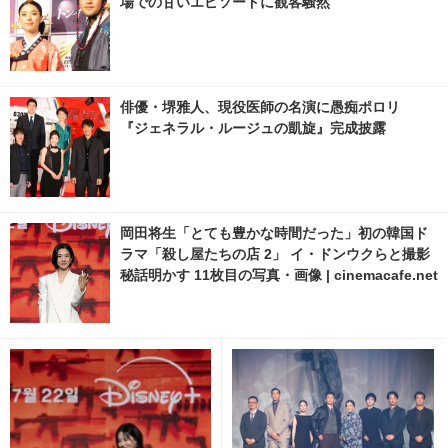
場での甘いエピソードに観客騒然
俳優・堺雅人、現役医師の名演に愚痴ポロリ
『ジェネラル・ルージュの凱旋』完成披露
岡田将生「とても豊かな時間だった」初の韓国ド
ラマ「殺し屋たちの店 2」 イ・ドンウクらと撮影
秘話明かす 11枚目の写真・画像 | cinemacafe.net