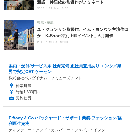
新設 仲里依紗監督作がノミネート
2025.4.22 Tue 19:00
韓流・華流
ユ・ジュンサン監督作、イム・ヨンウン主演作ほ
か「K-Short特別上映イベント」6月開催
2025.4.19 Sat 13:00
案内・受付/サービス系 社保完備 正社員登用あり エンタメ業
界で安定GET ゲーセン
株式会社バンダイナムコアミューズメント
神奈川県
時給1,300円～
契約社員
Tiffany & Co./バックヤード・サポート業務/ファッション/福
利厚生充実
ティファニー・アンド・カンパニー・ジャパン・インク