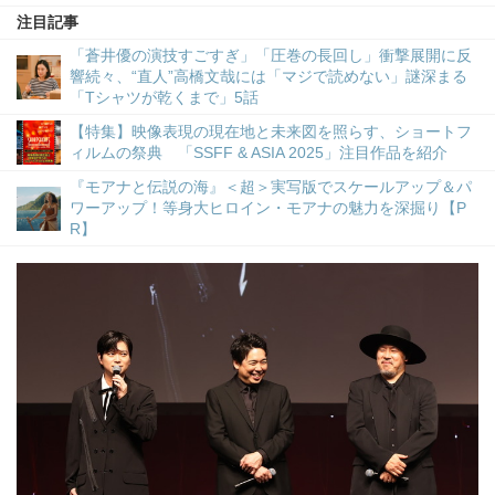
注目記事
「蒼井優の演技すごすぎ」「圧巻の長回し」衝撃展開に反
響続々、“直人”高橋文哉には「マジで読めない」謎深まる
「Tシャツが乾くまで」5話
【特集】映像表現の現在地と未来図を照らす、ショートフ
ィルムの祭典 「SSFF & ASIA 2025」注目作品を紹介
『モアナと伝説の海』＜超＞実写版でスケールアップ＆パ
ワーアップ！等身大ヒロイン・モアナの魅力を深掘り【P
R】