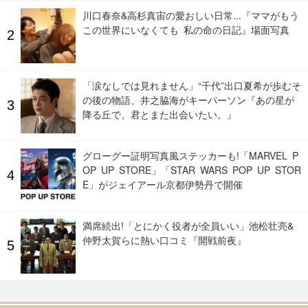
川口春奈&高杉真宙の愛おしい日常...『ママがもう
この世界にいなくても 私の命の日記』場面写真
「涙なしでは見れません」“千代”出口夏希が歩むそ
の後の物語、井之脇海がキーパーソン『あの星が
降る丘で、君とまた出会いたい。』
グローグー証明写真風ステッカーも!「MARVEL P
OP UP STORE」「STAR WARS POP UP STOR
E」がジェイアール京都伊勢丹で開催
満席続出!「とにかく役者が全員いい」池松壮亮&
仲野太賀らに熱い口コミ『開戦前夜』