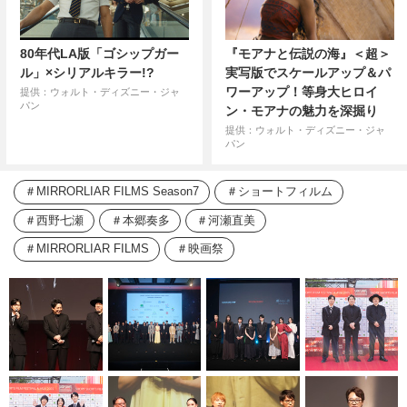
80年代LA版「ゴシップガー
『モアナと伝説の海』＜超＞
ル」×シリアルキラー!?
実写版でスケールアップ＆パ
ワーアップ！等身大ヒロイ
提供：ウォルト・ディズニー・ジャ
パン
ン・モアナの魅力を深掘り
提供：ウォルト・ディズニー・ジャ
パン
MIRRORLIAR FILMS Season7
ショートフィルム
西野七瀬
本郷奏多
河瀬直美
MIRRORLIAR FILMS
映画祭