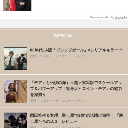
Recommended by
SPECIAL
80年代LA版「ゴシップガール」×シリアルキラー!?
提供：ウォルト・ディズニー・ジャパン
『モアナと伝説の海』＜超＞実写版でスケールアッ
プ＆パワーアップ！等身大ヒロイン・モアナの魅力
を深掘り
提供：ウォルト・ディズニー・ジャパン
岡田将生＆玄理、殺し屋“姉弟“の活躍に期待！ 「殺
し屋たちの店 2」レビュー
提供：ウォルト・ディズニー・ジャパン