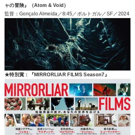
ャの冒険』（Atom & Void）
監督：Gonçalo Almeida／8:45／ポルトガル／SF／2024
★特別賞：『MIRRORLIAR FILMS Season7』