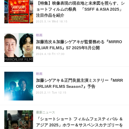
【特集】映像表現の現在地と未来図を照らす、シ
ョートフィルムの祭典 「SSFF & ASIA 2025」
注目作品を紹介
2025.5.14 Wed 18:15
映画
加藤浩次＆加藤シゲアキが監督務める『MIRRO
RLIAR FILMS』S7 2025年5月公開
2024.4.19 Fri 17:00
映画
加藤シゲアキ＆正門良規主演ミステリー『MIRR
ORLIAR FILMS Season7』予告
2025.2.11 Tue 12:15
最新ニュース
「ショートショート フィルムフェスティバル ＆
アジア 2025」ホラー＆サスペンスカテゴリーを