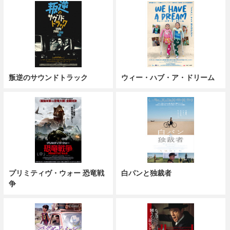
叛逆のサウンドトラック
ウィー・ハブ・ア・ドリーム
プリミティヴ・ウォー 恐竜戦
白パンと独裁者
争