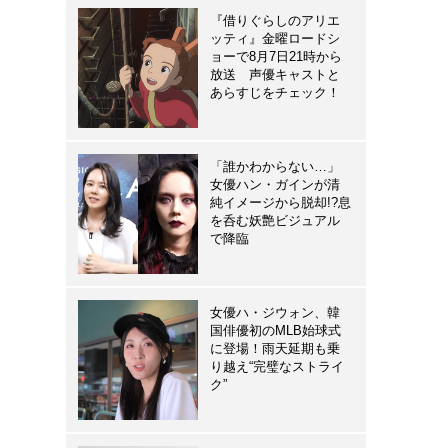
『借りぐらしのアリエ
ッティ』金曜ロードシ
ョーで8月7日21時から
放送 声優キャストと
あらすじをチェック！
「誰かわからない…」
女優ハン・ガインが清
純イメージから脱却!?息
を呑む妖艶ビジュアル
で降臨
女優ハ・ジウォン、韓
国俳優初のMLB始球式
に登場！雨天延期も乗
り越え“完璧なストライ
ク”