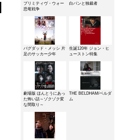
プリミティヴ・ウォー
白パンと独裁者
恐竜戦争
バグダッド・メッシ 片
生誕120年 ジョン・ヒ
足のサッカー少年
ューストン特集
劇場版 ほんとうにあっ
THE BELDHAM/ベルダ
た怖い話～ゾクゾク変
ム
な間取り～