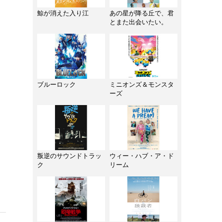
鯨が消えた入り江
あの星が降る丘で、君
とまた出会いたい。
ブルーロック
ミニオンズ＆モンスタ
ーズ
叛逆のサウンドトラッ
ウィー・ハブ・ア・ド
ク
リーム