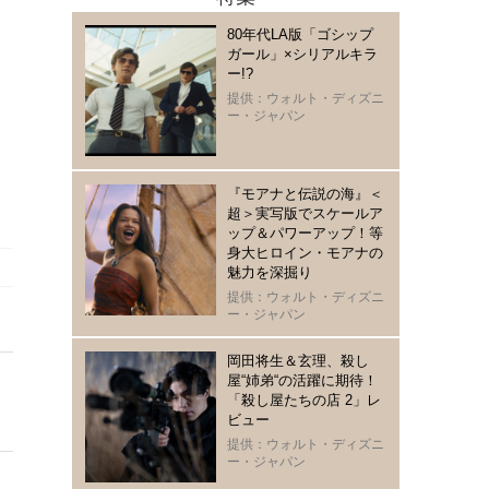
80年代LA版「ゴシップ
ガール」×シリアルキラ
ー!?
提供：ウォルト・ディズニ
ー・ジャパン
『モアナと伝説の海』＜
超＞実写版でスケールア
ップ＆パワーアップ！等
身大ヒロイン・モアナの
魅力を深掘り
提供：ウォルト・ディズニ
ー・ジャパン
岡田将生＆玄理、殺し
屋“姉弟“の活躍に期待！
「殺し屋たちの店 2」レ
ビュー
提供：ウォルト・ディズニ
ー・ジャパン