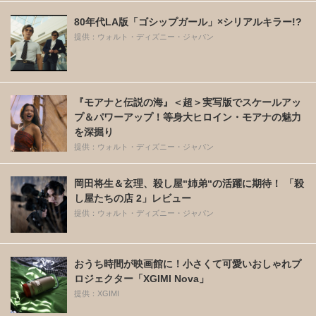
80年代LA版「ゴシップガール」×シリアルキラー!?
提供：ウォルト・ディズニー・ジャパン
『モアナと伝説の海』＜超＞実写版でスケールアッ
プ＆パワーアップ！等身大ヒロイン・モアナの魅力
を深掘り
提供：ウォルト・ディズニー・ジャパン
岡田将生＆玄理、殺し屋“姉弟“の活躍に期待！ 「殺
し屋たちの店 2」レビュー
提供：ウォルト・ディズニー・ジャパン
おうち時間が映画館に！小さくて可愛いおしゃれプ
ロジェクター「XGIMI Nova」
提供：XGIMI