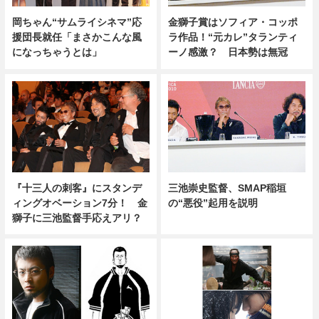
岡ちゃん“サムライシネマ”応
金獅子賞はソフィア・コッポ
援団長就任「まさかこんな風
ラ作品！“元カレ”タランティ
になっちゃうとは」
ーノ感激？ 日本勢は無冠
『十三人の刺客』にスタンデ
三池崇史監督、SMAP稲垣
ィングオベーション7分！ 金
の“悪役”起用を説明
獅子に三池監督手応えアリ？