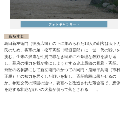
あらすじ
島田新左衛門（役所広司）の下に集められた13人の刺客は天下万
民のため、将軍の弟・松平斉韶（稲垣吾郎）に一世一代の戦いを
挑む。生来の残虐な性質で罪なき民衆に不条理な殺戮を繰り返
し、幕府の権力を我が物にしようとする史上最凶の暴君・斉韶。
斉韶の名参謀にして新左衛門のかつての同門・鬼頭半兵衛（市村
正親）との知力を尽くした戦いを制し、斉韶暗殺は果たせるの
か。参勤交代の帰国の道中、要塞へと改造された落合宿で、想像
を絶する壮絶な戦いの火蓋が切って落とされる――。