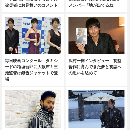
被災者にお見舞いのコメント
メンバー「地が出てるね」
毎日映画コンクール タキシ
沢村一樹インタビュー 初監
ードの稲垣吾郎に大歓声！三
督作に育んできた夢と初恋へ
池監督は銀色ジャケットで登
の思いを込めて
場