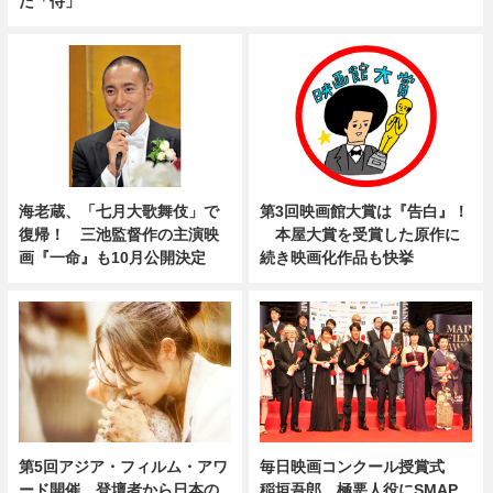
た「侍」
海老蔵、「七月大歌舞伎」で
第3回映画館大賞は『告白』！
復帰！ 三池監督作の主演映
本屋大賞を受賞した原作に
画『一命』も10月公開決定
続き映画化作品も快挙
第5回アジア・フィルム・アワ
毎日映画コンクール授賞式
ード開催。登壇者から日本の
稲垣吾郎、極悪人役にSMAP