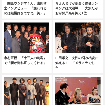
「闇金ウシジマくん」山田孝
ちょんまげが似合う俳優ラン
之インタビュー 「嫌われる
キングは大混戦！ 大沢たか
のは結構好きですね（笑）」
おが錦戸亮を抑え1位
市村正親 『十三人の刺客』
山田孝之 女性の悩み相談に
で「妻が惚れ直してくれる」
燃える！ 「メラメラでし
た」