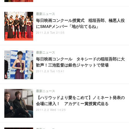
最新ニュース
毎日映画コンクール授賞式 稲垣吾郎、極悪人役
にSMAPメンバー「地が出てるね」
2011.2.8 Tue 21:05
最新ニュース
毎日映画コンクール タキシードの稲垣吾郎に大
歓声！三池監督は銀色ジャケットで登場
2011.2.8 Tue 15:41
最新ニュース
【ハリウッドより愛をこめて】ノミネート発表の
会場に潜入！ アカデミー賞授賞式迫る
2011.2.2 Wed 14:25