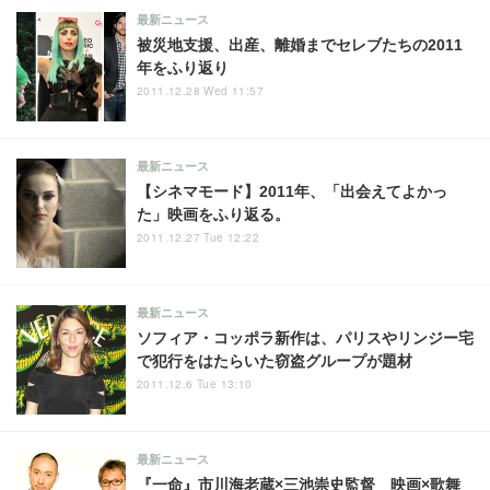
最新ニュース
被災地支援、出産、離婚までセレブたちの2011
年をふり返り
2011.12.28 Wed 11:57
最新ニュース
【シネマモード】2011年、「出会えてよかっ
た」映画をふり返る。
2011.12.27 Tue 12:22
最新ニュース
ソフィア・コッポラ新作は、パリスやリンジー宅
で犯行をはたらいた窃盗グループが題材
2011.12.6 Tue 13:10
最新ニュース
『一命』市川海老蔵×三池崇史監督 映画×歌舞