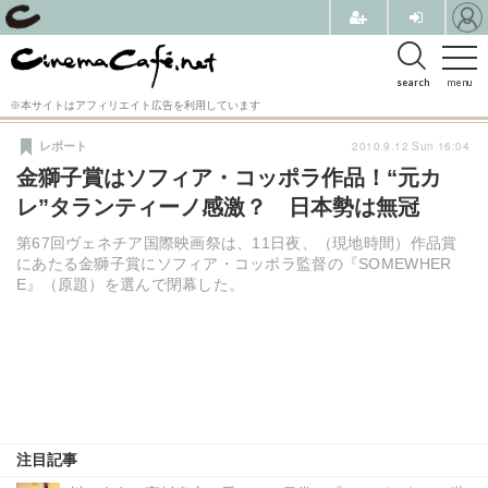
search
menu
※本サイトはアフィリエイト広告を利用しています
2010.9.12 Sun 16:04
レポート
金獅子賞はソフィア・コッポラ作品！“元カ
レ”タランティーノ感激？ 日本勢は無冠
第67回ヴェネチア国際映画祭は、11日夜、（現地時間）作品賞
にあたる金獅子賞にソフィア・コッポラ監督の『SOMEWHER
E』（原題）を選んで閉幕した。
注目記事