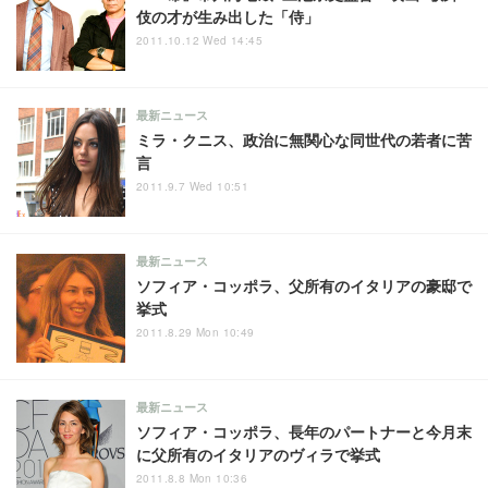
伎の才が生み出した「侍」
2011.10.12 Wed 14:45
最新ニュース
ミラ・クニス、政治に無関心な同世代の若者に苦
言
2011.9.7 Wed 10:51
最新ニュース
ソフィア・コッポラ、父所有のイタリアの豪邸で
挙式
2011.8.29 Mon 10:49
最新ニュース
ソフィア・コッポラ、長年のパートナーと今月末
に父所有のイタリアのヴィラで挙式
2011.8.8 Mon 10:36