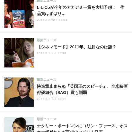
最新ニュース
LiLiCoが今年のアカデミー賞を大胆予想！ 作
品賞はずばり…
2011.2.2 Wed 14:04
最新ニュース
【シネマモード】2011年、注目なのは誰？
2011.2.1 Tue 15:30
最新ニュース
快進撃止まらぬ『英国王のスピーチ』、全米映画
俳優組合（SAG）賞も制覇
2011.2.1 Tue 10:41
最新ニュース
ナタリー・ポートマンにコリン・ファース、オス