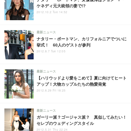
ケネディ元大統領の妻で!?
2012.10.2 Tue 14:52
最新ニュース
ナタリー・ポートマン、カリフォルニアでついに
挙式！ 60人のゲストが参列
2012.8.7 Tue 12:05
最新ニュース
【ハリウッドより愛をこめて】夏に向けてヒート
アップ！大物カップルたちの熱愛発覚
2012.6.29 Fri 18:25
最新ニュース
ガーリー派？ゴージャス派？ 真似してみたい！
セレブのウェディングスタイル
2012.5.31 Thu 22:24