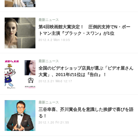
最新ニュース
第4回映画館大賞決定！ 圧倒的支持でN・ポー
トマン主演『ブラック・スワン』が1位
2012.4.2 Mon 18:05
最新ニュース
全国のビデオショップ店員が選ぶ「ビデオ屋さん
大賞」、2011年の1位は『告白』！
2012.3.21 Wed 12:17
最新ニュース
三谷幸喜、芥川賞会見を意識した挨拶で喜びを語
る！
2012.1.20 Fri 21:55