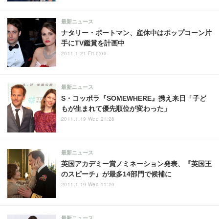
最新ニュース
ナタリー・ポートマン、産休中はポップコーン片
手にTV鑑賞を計画中
2011.1.21 Fri 0:00
最新ニュース
S・コッポラ『SOMEWHERE』携え来日「子ど
もが生まれて優先順位が変わった」
2011.1.19 Wed 21:26
最新ニュース
英国アカデミー賞ノミネーション発表、『英国王
のスピーチ』が最多14部門で候補に
2011.1.19 Wed 11:20
最新ニュース