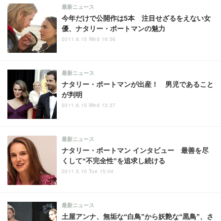
最新ニュース
今年だけで公開作は5本 注目せざるをえない女
優、ナタリー・ポートマンの魅力
2011.6.15 Wed 19:56
最新ニュース
ナタリー・ポートマンが出産！ 男児であること
が判明
2011.6.15 Wed 13:37
最新ニュース
ナタリー・ポートマン インタビュー 最善を尽
くして“不完全性”を追求し続ける
2011.5.10 Tue 15:04
最新ニュース
土屋アンナ、無垢な“白鳥”から妖艶な“黒鳥”、さ