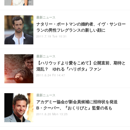
最新ニュース
ナタリー・ポートマンの婚約者、イヴ・サンロー
ランの男性フレグランスの新しい顔に
2011.7.19 Tue 10:31
最新ニュース
【ハリウッドより愛をこめて】公開直前、期待と
混乱？ ゆれる『ハリポタ』ファン
2011.6.24 Fri 14:47
最新ニュース
アカデミー協会が新会員候補に招待状を発送
B・クーパー、『おくりびと』監督の名も
2011.6.20 Mon 13:25