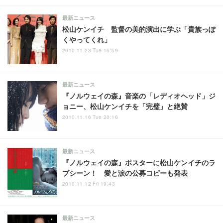
最新ニュース
松山ケンイチ 監督の美的演出に学ぶ「貴族っぽ
くやってくれ」
2010.11.23 Tue 16:59
最新ニュース
『ノルウェイの森』音楽の「レディオヘッド」ジ
ョニー、松山ケンイチを「完璧」と絶賛
2010.11.16 Tue 20:16
最新ニュース
『ノルウェイの森』ポスターに松山ケンイチのラ
ブシーン！ 愛と涙の公募コピーも発表
2010.11.12 Fri 19:43
最新ニュース