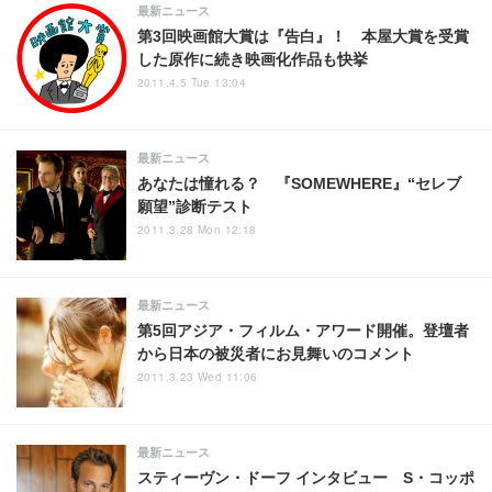
最新ニュース
第3回映画館大賞は『告白』！ 本屋大賞を受賞
した原作に続き映画化作品も快挙
2011.4.5 Tue 13:04
最新ニュース
あなたは憧れる？ 『SOMEWHERE』“セレブ
願望”診断テスト
2011.3.28 Mon 12:18
最新ニュース
第5回アジア・フィルム・アワード開催。登壇者
から日本の被災者にお見舞いのコメント
2011.3.23 Wed 11:06
最新ニュース
スティーヴン・ドーフ インタビュー S・コッポ