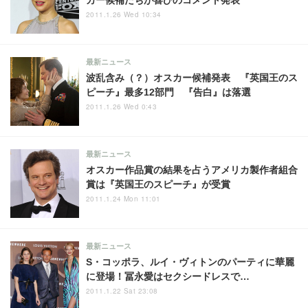
カー候補たちが喜びのコメント発表
2011.1.26 Wed 10:34
最新ニュース
波乱含み（？）オスカー候補発表 『英国王のス
ピーチ』最多12部門 『告白』は落選
2011.1.26 Wed 0:43
最新ニュース
オスカー作品賞の結果を占うアメリカ製作者組合
賞は『英国王のスピーチ』が受賞
2011.1.24 Mon 11:01
最新ニュース
S・コッポラ、ルイ・ヴィトンのパーティに華麗
に登場！冨永愛はセクシードレスで…
2011.1.22 Sat 23:08