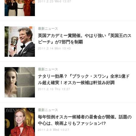
2011.2.23 Wed 13:07
最新ニュース
英国アカデミー賞開催。やはり強い『英国王のス
ピーチ』が7部門を制覇
2011.2.14 Mon 13:43
最新ニュース
ナタリー効果？『ブラック・スワン』全米1億ド
ル超え確実！オスカー候補は軒並み好調
2011.2.10 Thu 13:27
最新ニュース
毎年恒例オスカー候補者の昼食会が開催。話題の
中心は、映画よりもファッション!?
2011.2.9 Wed 10:27