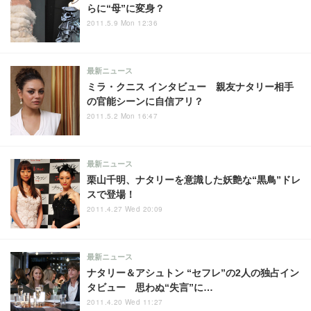
らに“母”に変身？
2011.5.9 Mon 12:36
最新ニュース
ミラ・クニス インタビュー 親友ナタリー相手
の官能シーンに自信アリ？
2011.5.2 Mon 16:47
最新ニュース
栗山千明、ナタリーを意識した妖艶な“黒鳥”ドレ
スで登場！
2011.4.27 Wed 20:09
最新ニュース
ナタリー＆アシュトン “セフレ”の2人の独占イン
タビュー 思わぬ“失言”に…
2011.4.20 Wed 11:27