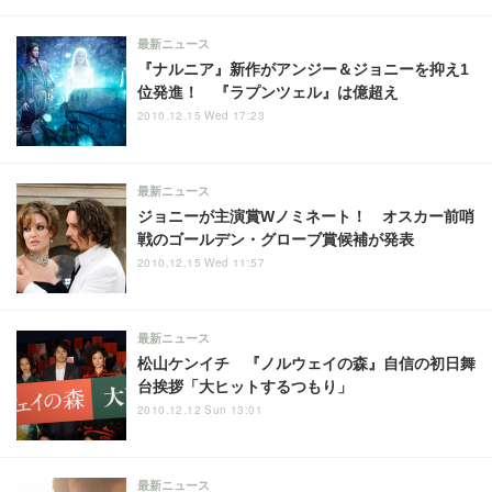
最新ニュース
『ナルニア』新作がアンジー＆ジョニーを抑え1
位発進！ 『ラプンツェル』は億超え
2010.12.15 Wed 17:23
最新ニュース
ジョニーが主演賞Wノミネート！ オスカー前哨
戦のゴールデン・グローブ賞候補が発表
2010.12.15 Wed 11:57
最新ニュース
松山ケンイチ 『ノルウェイの森』自信の初日舞
台挨拶「大ヒットするつもり」
2010.12.12 Sun 13:01
最新ニュース