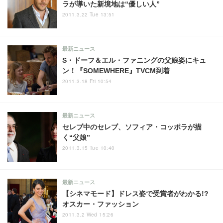
ラが導いた新境地は“優しい人”
2011.3.22 Tue 13:51
最新ニュース
S・ドーフ＆エル・ファニングの父娘姿にキュ
ン！『SOMEWHERE』TVCM到着
2011.3.18 Fri 10:54
最新ニュース
セレブ中のセレブ、ソフィア・コッポラが描
く“父娘”
2011.3.15 Tue 10:40
最新ニュース
【シネマモード】ドレス姿で受賞者がわかる!?
オスカー・ファッション
2011.3.2 Wed 15:26