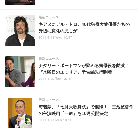
最新ニュース
キアヌにデル・トロ。40代独身大物俳優たちの
身辺に変化の兆しが
2011.4.13 Wed 10:47
最新ニュース
ナタリー・ポートマンが悩める義母役を熱演！
『水曜日のエミリア』予告編先行到着
2011.4.12 Tue 12:15
最新ニュース
海老蔵、「七月大歌舞伎」で復帰！ 三池監督作
の主演映画『一命』も10月公開決定
2011.4.11 Mon 13:12