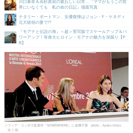
川口春奈＆高杉真宙の愛おしい日常…『ママがもうこの世
界にいなくても 私の命の日記』場面写真
ナタリー・ポートマン、女優復帰はジョン・F・ケネディ
元大統領の妻で!?
『モアナと伝説の海』＜超＞実写版でスケールアップ＆パ
ワーアップ！等身大ヒロイン・モアナの魅力を深掘り【P
R】
ソフィア・コッポラ監督作『SOMEWHERE』に金獅子賞 photo：Ayako Ishizu
全 1 枚