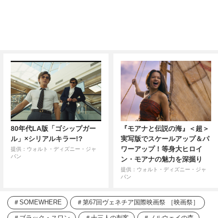
80年代LA版「ゴシップガー
『モアナと伝説の海』＜超＞
ル」×シリアルキラー!?
実写版でスケールアップ＆パ
ワーアップ！等身大ヒロイ
提供：ウォルト・ディズニー・ジャ
パン
ン・モアナの魅力を深掘り
提供：ウォルト・ディズニー・ジャ
パン
SOMEWHERE
第67回ヴェネチア国際映画祭 ［映画祭］
ブラック・スワン
十三人の刺客
ノルウェイの森