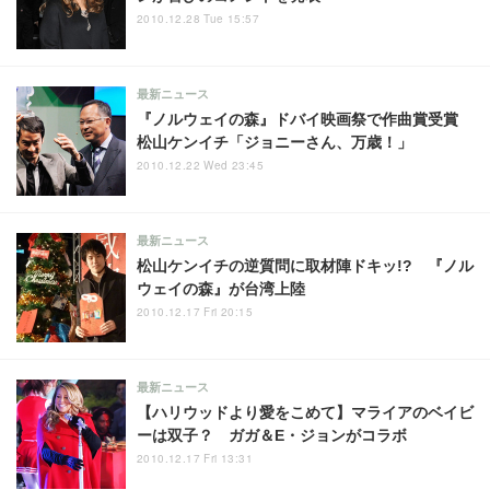
2010.12.28 Tue 15:57
最新ニュース
『ノルウェイの森』ドバイ映画祭で作曲賞受賞
松山ケンイチ「ジョニーさん、万歳！」
2010.12.22 Wed 23:45
最新ニュース
松山ケンイチの逆質問に取材陣ドキッ!? 『ノル
ウェイの森』が台湾上陸
2010.12.17 Fri 20:15
最新ニュース
【ハリウッドより愛をこめて】マライアのベイビ
ーは双子？ ガガ＆E・ジョンがコラボ
2010.12.17 Fri 13:31