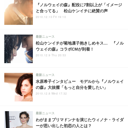
『ノルウェイの森』配役に7割以上が「イメージ
と合ってる」 松山ケンイチに絶賛の声
2010.12.10 Fri 19:10
最新ニュース
松山ケンイチが菊地凛子抱きしめキス… 『ノル
ウェイの森』コラボCMが到着！
2010.12.9 Thu 20:53
最新ニュース
水原希子インタビュー モデルから『ノルウェイ
の森』大抜擢「もっと自分を愛したい」
2010.12.8 Wed 17:32
最新ニュース
わがままプリマドンナを演じたウィノナ・ライダ
ーが思い出した初恋の人とは？