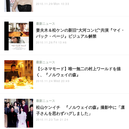
2010.11.29 Mon 10:33
最新ニュース
妻夫木＆松ケンの新旧“大河コンビ”共演『マイ・
バック・ページ』ビジュアル解禁
2010.11.26 Fri 13:46
最新ニュース
【シネマモード】唯一無二の村上ワールドを描
く、『ノルウェイの森』
2010.11.24 Wed 20:49
最新ニュース
松山ケンイチ 『ノルウェイの森』撮影中に「凛
子さんを思わずハグしました」
2010.11.23 Tue 21:24