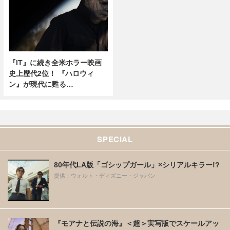
『IT』に続き全米ホラー映画
史上歴代2位！ 『ハロウィ
ン』が現代に甦る…
SPECIAL
80年代LA版「ゴシップガール」×シリアルキラー!?
提供：ウォルト・ディズニー・ジャパン
『モアナと伝説の海』＜超＞実写版でスケールアッ