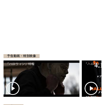
予告動画・特別映像
『ハロウィン』特報
『ハロウィン