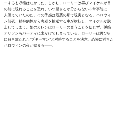
ーするも収穫はなかった。しかし、ローリーは再びマイケルが目
の前に現れることを恐れ、いつ起きるか分からない非常事態に一
人備えていたのだ。その予感は最悪の形で現実となる。ハロウィ
ン前夜、精神病棟から患者を輸送する車が横転し、マイケルが脱
走してしまう。娘のカレンはローリーの言うことを信じず、孫娘
アリソンもパーティに出かけてしまっている。ローリーは再び街
に解き放たれた“ブギーマン”と対峙することを決意。恐怖に満ちた
ハロウィンの夜が始まる――。