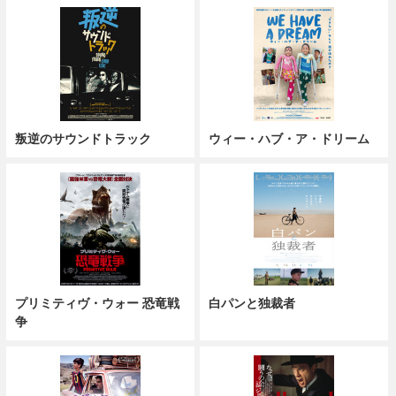
叛逆のサウンドトラック
ウィー・ハブ・ア・ドリーム
プリミティヴ・ウォー 恐竜戦
白パンと独裁者
争