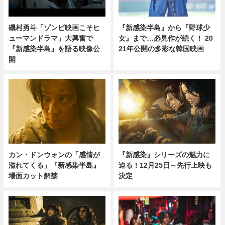
磯村勇斗「ゾンビ映画こそヒ
『新感染半島』から『野球少
ューマンドラマ」大興奮で
女』まで…必見作が続く！ 20
『新感染半島』を語る映像公
21年公開の多彩な韓国映画
開
カン・ドンウォンの「感情が
『新感染』シリーズの魅力に
溢れてくる」『新感染半島』
迫る！12月25日～先行上映も
場面カット解禁
決定