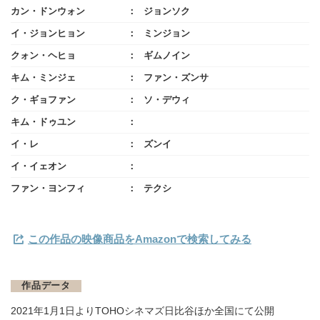
カン・ドンウォン
ジョンソク
イ・ジョンヒョン
ミンジョン
クォン・ヘヒョ
ギムノイン
キム・ミンジェ
ファン・ズンサ
ク・ギョファン
ソ・デウィ
キム・ドゥユン
イ・レ
ズンイ
イ・イェオン
ファン・ヨンフィ
テクシ
この作品の映像商品をAmazonで検索してみる
作品データ
2021年1月1日よりTOHOシネマズ日比谷ほか全国にて公開