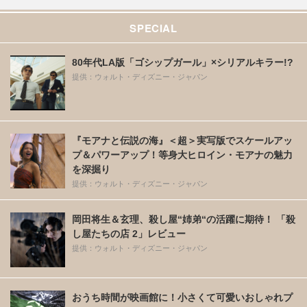
SPECIAL
80年代LA版「ゴシップガール」×シリアルキラー!?
提供：ウォルト・ディズニー・ジャパン
『モアナと伝説の海』＜超＞実写版でスケールアッ
プ＆パワーアップ！等身大ヒロイン・モアナの魅力
を深掘り
提供：ウォルト・ディズニー・ジャパン
岡田将生＆玄理、殺し屋“姉弟“の活躍に期待！ 「殺
し屋たちの店 2」レビュー
提供：ウォルト・ディズニー・ジャパン
おうち時間が映画館に！小さくて可愛いおしゃれプ