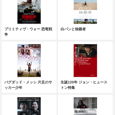
プリミティヴ・ウォー 恐竜戦
白パンと独裁者
争
バグダッド・メッシ 片足のサ
生誕120年 ジョン・ヒュース
ッカー少年
トン特集